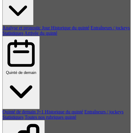
Analyse et pronostic
Jour
Historique du quinté
Entraîneurs / jockeys
Statistiques
Arrivée du quinté
Quinté de demain
Quinté de demain
J+1
Historique du quinté
Entraîneurs / jockeys
Statistiques
Toutes nos rubriques quinté