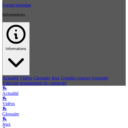
Forum hippique
Informations
Informations
Actualité
Vidéos
Glossaire
Jeux
Grandes courses
Annuaire
S'inscrire gratuitement
Se connecter
🏇
Actualité
🏇
Vidéos
🏇
Glossaire
🏇
Jeux