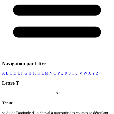
Navigation par lettre
A
B
C
D
E
F
G
H
I
J
K
L
M
N
O
P
Q
R
S
T
U
V
W
X
Y
Z
Lettre T
A
Tenue
se dit de l'aptitude d'un cheval à parcourir des courses se déroulant