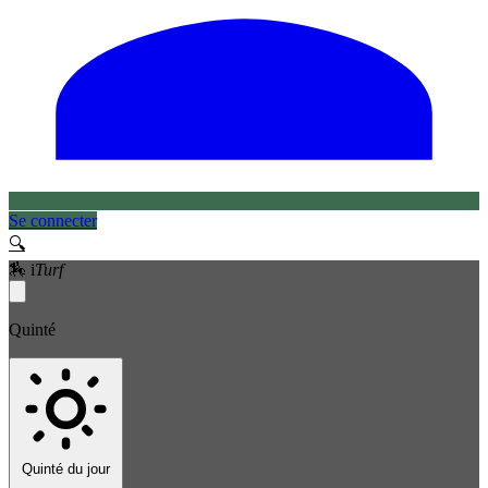
Se connecter
🔍
🏇
i
Turf
Quinté
Quinté du jour