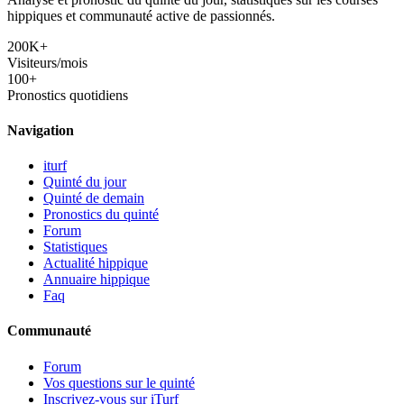
hippiques et communauté active de passionnés.
200K+
Visiteurs/mois
100+
Pronostics quotidiens
Navigation
iturf
Quinté du jour
Quinté de demain
Pronostics du quinté
Forum
Statistiques
Actualité hippique
Annuaire hippique
Faq
Communauté
Forum
Vos questions sur le quinté
Inscrivez-vous sur iTurf