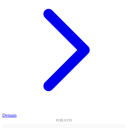
Demain