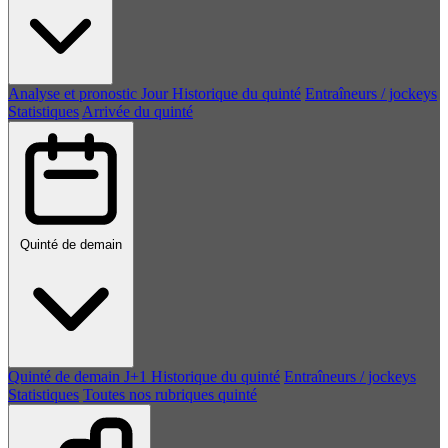
Analyse et pronostic
Jour
Historique du quinté
Entraîneurs / jockeys
Statistiques
Arrivée du quinté
Quinté de demain
Quinté de demain
J+1
Historique du quinté
Entraîneurs / jockeys
Statistiques
Toutes nos rubriques quinté