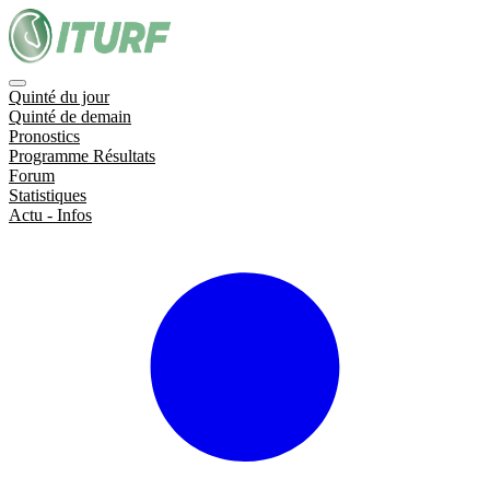
Quinté du jour
Quinté de demain
Pronostics
Programme Résultats
Forum
Statistiques
Actu - Infos