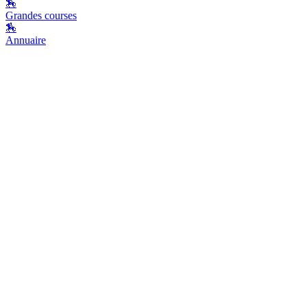
🏇
Grandes courses
🏇
Annuaire