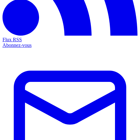
Flux RSS
Abonnez-vous