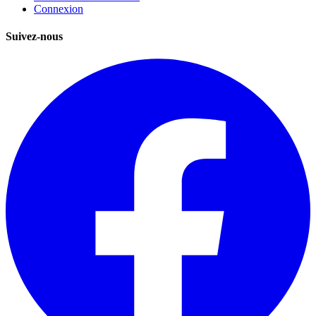
Connexion
Suivez-nous