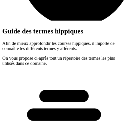
Guide des termes hippiques
Afin de mieux approfondir les courses hippiques, il importe de
connaître les différents termes y afférents.
On vous propose ci-après tout un répertoire des termes les plus
utilisés dans ce domaine.