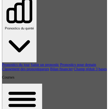
Pronostics du quinté
Pronostics du jour
Saisir un pronostic
Pronostics pour demain
Classement des pronostiqueurs
Bilan financier
Champ réduit 3 bases
Courses