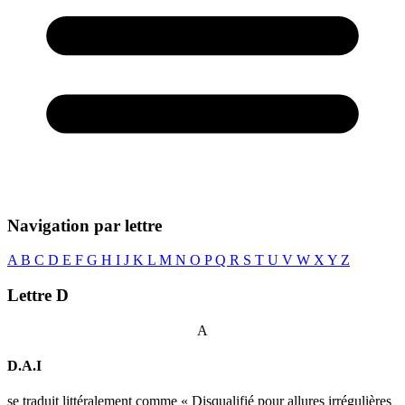
Navigation par lettre
A
B
C
D
E
F
G
H
I
J
K
L
M
N
O
P
Q
R
S
T
U
V
W
X
Y
Z
Lettre D
A
D.A.I
se traduit littéralement comme « Disqualifié pour allures irrégulières