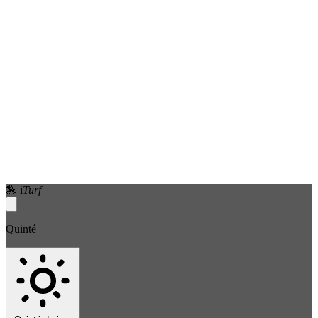
🏇
i
Turf
Quinté