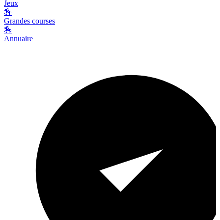
Jeux
🏇
Grandes courses
🏇
Annuaire