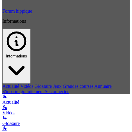
Forum hippique
Informations
Informations
Actualité
Vidéos
Glossaire
Jeux
Grandes courses
Annuaire
S'inscrire gratuitement
Se connecter
🏇
Actualité
🏇
Vidéos
🏇
Glossaire
🏇