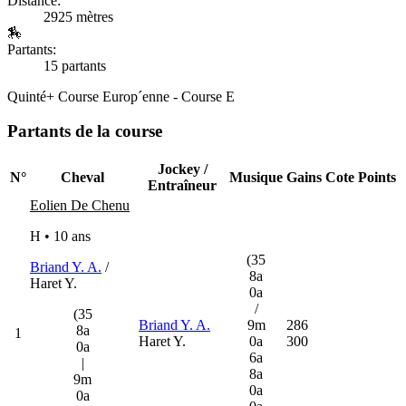
Distance:
2925 mètres
🏇
Partants:
15 partants
Quinté+
Course Europ´enne - Course E
Partants de la course
Jockey /
N°
Cheval
Musique
Gains
Cote
Points
Entraîneur
Eolien De Chenu
H • 10 ans
(35
Briand Y. A.
/
8a
Haret Y.
0a
/
(35
Briand Y. A.
9m
286
8a
1
Haret Y.
0a
300
0a
6a
|
8a
9m
0a
0a