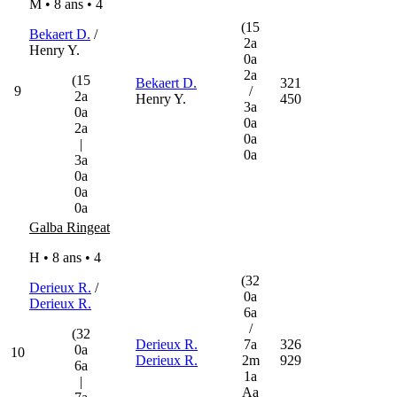
M • 8 ans •
4
(15
Bekaert D.
/
2a
Henry Y.
0a
2a
(15
Bekaert D.
321
9
/
2a
Henry Y.
450
3a
0a
0a
2a
0a
|
0a
3a
0a
0a
0a
Galba Ringeat
H • 8 ans •
4
(32
Derieux R.
/
0a
Derieux R.
6a
/
(32
Derieux R.
7a
326
0a
10
Derieux R.
2m
929
6a
1a
|
Aa