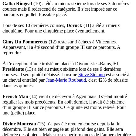
Galba Ringeat
(10) a été au mieux sixième lors de ses 3 dernières
courses mais il redescend de catégorie. Il s’est imposé sur ce
parcours en juillet. Possible placé.
Lors de ses 10 dernières courses,
Doruck
(11) a été au mieux
cinquième. Pour une cinquième place éventuellement.
Gimy Du Pommereux
(12) reste sur 3 échecs à Vincennes.
Auparavant, il a été second d’un groupe III sur ce parcours. A
reprendre.
À l’exception d’une troisième place à Divonne-les-Bains,
El
Presidente
(13) a été au mieux sixième lors de ses 9 dernières
courses. Il sera plutôt délaissé. Lorsque
Steve Stéfano
est associé à
un cheval entraîné par
Jean-Marie Roubaud
, c'est 42% de réussite
dans les quintés.
French Man
(14) vient de décevoir à Agen mais il s’était montré
régulier les mois précédents. En août dernier, il avait été sixième
d’un groupe III sur ce parcours. Ce quinté est moins relevé. Pour
une (petite) place.
Divine Monceau
(15) n’a pas été revu en course depuis la fin
décembre. Elle est bien engagée au plafond des gains. Elle sera
déferrée des 4 pieds. Mais sur ses performances de l’année dernière,