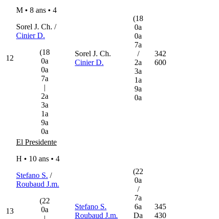
M • 8 ans •
4
(18
Sorel J. Ch. /
0a
Cinier D.
0a
7a
(18
Sorel J. Ch.
/
342
12
0a
Cinier D.
2a
600
0a
3a
7a
1a
|
9a
2a
0a
3a
1a
9a
0a
El Presidente
H • 10 ans •
4
(22
Stefano S.
/
0a
Roubaud J.m.
/
7a
(22
Stefano S.
6a
345
0a
13
Roubaud J.m.
Da
430
|