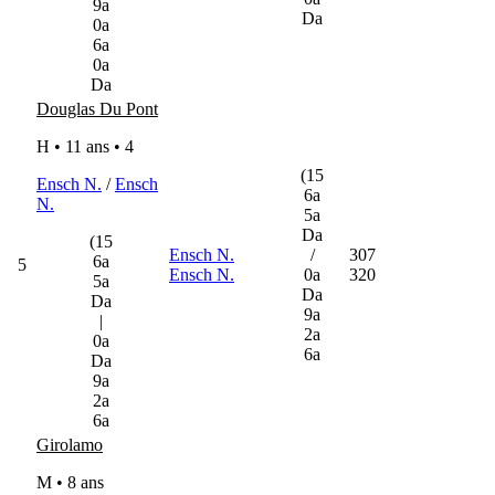
9a
Da
0a
6a
0a
Da
Douglas Du Pont
H • 11 ans •
4
(15
Ensch N.
/
Ensch
6a
N.
5a
Da
(15
Ensch N.
/
307
6a
5
Ensch N.
0a
320
5a
Da
Da
9a
|
2a
0a
6a
Da
9a
2a
6a
Girolamo
M • 8 ans