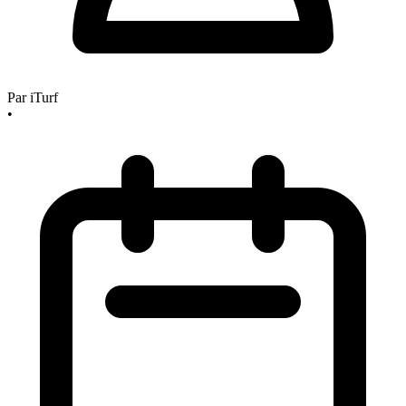
Par
iTurf
•