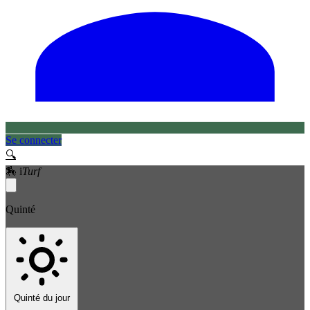
Se connecter
🔍
🏇
i
Turf
Quinté
Quinté du jour