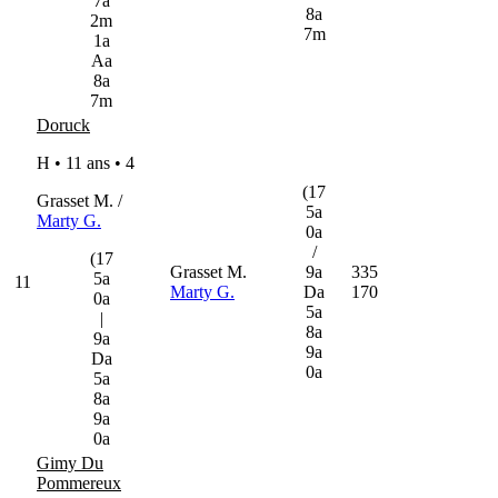
7a
8a
2m
7m
1a
Aa
8a
7m
Doruck
H • 11 ans •
4
(17
Grasset M. /
5a
Marty G.
0a
/
(17
Grasset M.
9a
335
5a
11
Marty G.
Da
170
0a
5a
|
8a
9a
9a
Da
0a
5a
8a
9a
0a
Gimy Du
Pommereux