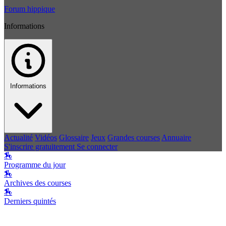
Forum hippique
Informations
Informations
Actualité
Vidéos
Glossaire
Jeux
Grandes courses
Annuaire
S'inscrire gratuitement
Se connecter
🏇
Programme du jour
🏇
Archives des courses
🏇
Derniers quintés