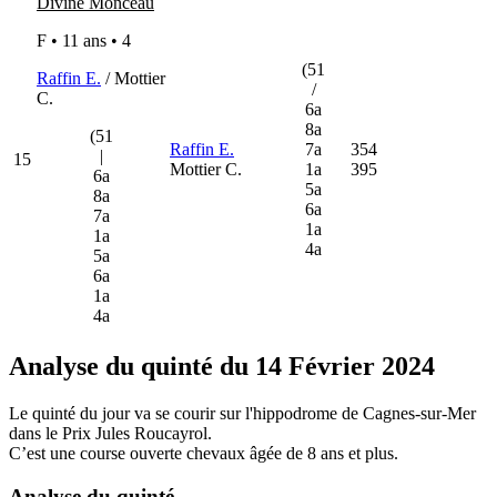
Divine Monceau
F • 11 ans •
4
(51
Raffin E.
/ Mottier
/
C.
6a
8a
(51
Raffin E.
7a
354
|
15
Mottier C.
1a
395
6a
5a
8a
6a
7a
1a
1a
4a
5a
6a
1a
4a
Analyse du quinté du 14 Février 2024
Le quinté du jour va se courir sur l'hippodrome de Cagnes-sur-Mer
dans le Prix Jules Roucayrol.
C’est une course ouverte chevaux âgée de 8 ans et plus.
Analyse du quinté