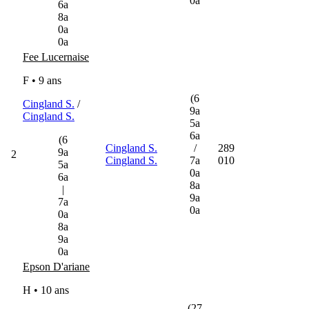
0a
6a
8a
0a
0a
Fee Lucernaise
F • 9 ans
(6
Cingland S.
/
9a
Cingland S.
5a
6a
(6
Cingland S.
/
289
9a
2
Cingland S.
7a
010
5a
0a
6a
8a
|
9a
7a
0a
0a
8a
9a
0a
Epson D'ariane
H • 10 ans
(27