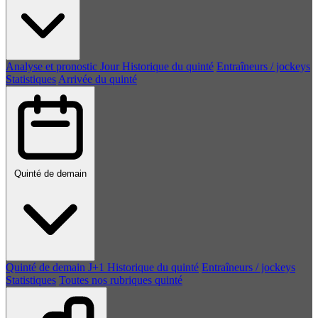
Analyse et pronostic
Jour
Historique du quinté
Entraîneurs / jockeys
Statistiques
Arrivée du quinté
Quinté de demain
Quinté de demain
J+1
Historique du quinté
Entraîneurs / jockeys
Statistiques
Toutes nos rubriques quinté