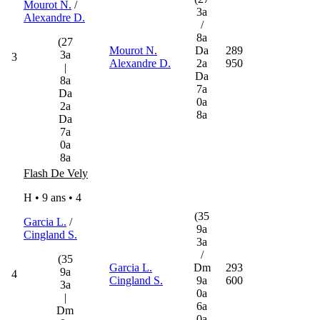
Mourot N.
/
3a
Alexandre D.
/
8a
(27
Mourot N.
Da
289
3a
3
Alexandre D.
2a
950
|
Da
8a
7a
Da
0a
2a
8a
Da
7a
0a
8a
Flash De Vely
H • 9 ans •
4
(35
Garcia L.
/
9a
Cingland S.
3a
/
(35
Garcia L.
Dm
293
9a
4
Cingland S.
9a
600
3a
0a
|
6a
Dm
0a