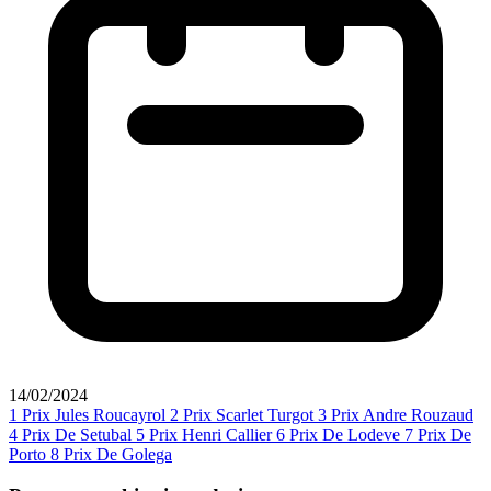
14/02/2024
1
Prix Jules Roucayrol
2
Prix Scarlet Turgot
3
Prix Andre Rouzaud
4
Prix De Setubal
5
Prix Henri Callier
6
Prix De Lodeve
7
Prix De
Porto
8
Prix De Golega