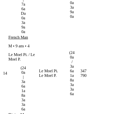
0a
7a
3a
6a
9a
Da
0a
0a
3a
9a
0a
French Man
M • 9 ans •
4
(24
Le Moel Pi. / Le
0a
Moel P.
/
3a
(24
Le Moel Pi.
6a
347
0a
14
Le Moel P.
1a
790
|
8a
3a
3a
6a
3a
1a
6a
8a
3a
3a
6a