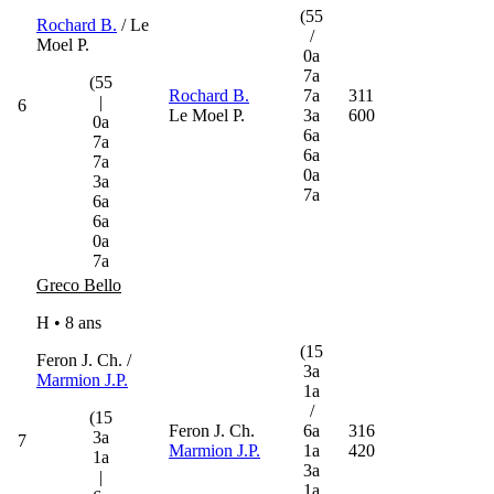
(55
Rochard B.
/ Le
/
Moel P.
0a
7a
(55
Rochard B.
7a
311
|
6
Le Moel P.
3a
600
0a
6a
7a
6a
7a
0a
3a
7a
6a
6a
0a
7a
Greco Bello
H • 8 ans
(15
Feron J. Ch. /
3a
Marmion J.P.
1a
/
(15
Feron J. Ch.
6a
316
3a
7
Marmion J.P.
1a
420
1a
3a
|
1a