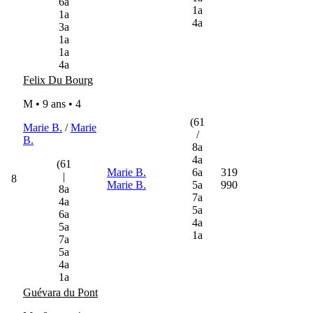
6a
1a
1a
4a
3a
1a
1a
4a
Felix Du Bourg
M • 9 ans •
4
(61
Marie B.
/
Marie
/
B.
8a
4a
(61
Marie B.
6a
319
|
8
Marie B.
5a
990
8a
7a
4a
5a
6a
4a
5a
1a
7a
5a
4a
1a
Guévara du Pont