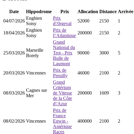
Date
Hippodrome
Prix
Allocation
Distance
Arrivée
Enghien
Prix
04/07/2026
52000
2150
1
Soisy
d\'0rgeval
Enghien
Prix de
18/04/2026
200000
2150
2
Soisy
l\'Atlantique
Grand
National du
Marseille
25/03/2026
Trot - Prix
90000
3000
5
Borely
Bulle de
Laumont
Prix de
20/03/2026
Vincennes
46000
2100
2
Preuilly
Grand
Critérium
Cagnes sur
08/03/2026
de Vitesse
200000
1609
3
Mer
de la Côte
d\'Azur
Prix de
France
08/02/2026
Vincennes
Eqwin -
400000
2100
2
Amérique
Races