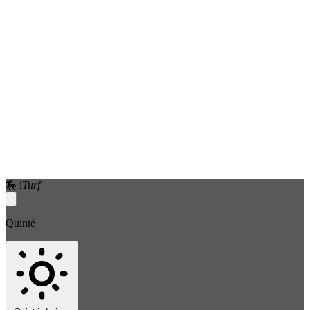
🏇
i
Turf
Quinté