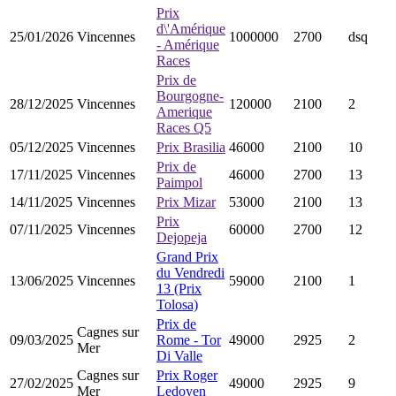
Prix
d\'Amérique
25/01/2026
Vincennes
1000000
2700
dsq
- Amérique
Races
Prix de
Bourgogne-
28/12/2025
Vincennes
120000
2100
2
Amerique
Races Q5
05/12/2025
Vincennes
Prix Brasilia
46000
2100
10
Prix de
17/11/2025
Vincennes
46000
2700
13
Paimpol
14/11/2025
Vincennes
Prix Mizar
53000
2100
13
Prix
07/11/2025
Vincennes
60000
2700
12
Dejopeja
Grand Prix
du Vendredi
13/06/2025
Vincennes
59000
2100
1
13 (Prix
Tolosa)
Prix de
Cagnes sur
09/03/2025
Rome - Tor
49000
2925
2
Mer
Di Valle
Cagnes sur
Prix Roger
27/02/2025
49000
2925
9
Mer
Ledoyen