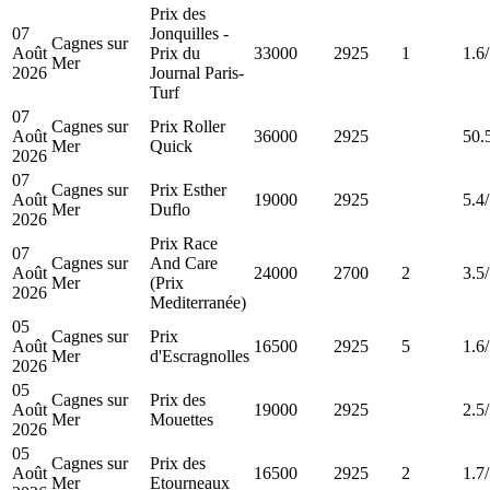
Prix des
07
Jonquilles -
Cagnes sur
Août
Prix du
33000
2925
1
1.6
Mer
2026
Journal Paris-
Turf
07
Cagnes sur
Prix Roller
Août
36000
2925
50.
Mer
Quick
2026
07
Cagnes sur
Prix Esther
Août
19000
2925
5.4
Mer
Duflo
2026
Prix Race
07
Cagnes sur
And Care
Août
24000
2700
2
3.5
Mer
(Prix
2026
Mediterranée)
05
Cagnes sur
Prix
Août
16500
2925
5
1.6
Mer
d'Escragnolles
2026
05
Cagnes sur
Prix des
Août
19000
2925
2.5
Mer
Mouettes
2026
05
Cagnes sur
Prix des
Août
16500
2925
2
1.7
Mer
Etourneaux