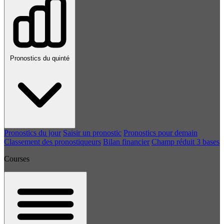
Pronostics du quinté
Pronostics du jour
Saisir un pronostic
Pronostics pour demain
Classement des pronostiqueurs
Bilan financier
Champ réduit 3 bases
Courses