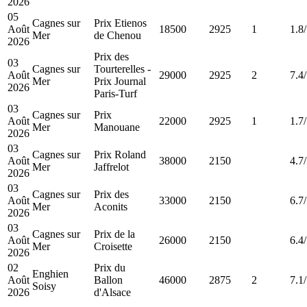
2026
05
Cagnes sur
Prix Etienos
Août
18500
2925
1
1.8
Mer
de Chenou
2026
Prix des
03
Cagnes sur
Tourterelles -
Août
29000
2925
2
7.4
Mer
Prix Journal
2026
Paris-Turf
03
Cagnes sur
Prix
Août
22000
2925
1
1.7
Mer
Manouane
2026
03
Cagnes sur
Prix Roland
Août
38000
2150
4.7
Mer
Jaffrelot
2026
03
Cagnes sur
Prix des
Août
33000
2150
6.7
Mer
Aconits
2026
03
Cagnes sur
Prix de la
Août
26000
2150
6.4
Mer
Croisette
2026
02
Prix du
Enghien
Août
Ballon
46000
2875
2
7.1
Soisy
2026
d'Alsace