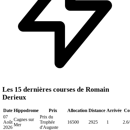
Les 15 dernières courses de Romain
Derieux
Date
Hippodrome
Prix
Allocation
Distance
Arrivée
Co
07
Prix du
Cagnes sur
Août
Trophée
16500
2925
1
2.6
Mer
2026
d'Auguste