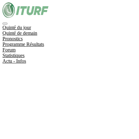
Quinté du jour
Quinté de demain
Pronostics
Programme Résultats
Forum
Statistiques
Actu - Infos