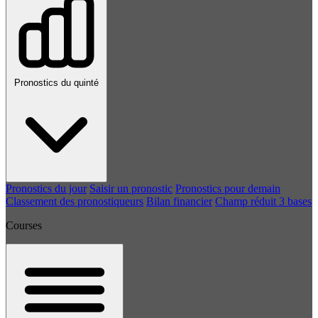
Pronostics du quinté
Pronostics du jour
Saisir un pronostic
Pronostics pour demain
Classement des pronostiqueurs
Bilan financier
Champ réduit 3 bases
Courses