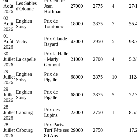
04
Prix Pierre
Les Sables
Août
Jean
27000
2775
4
27/
d'Olonne
2026
Hoffman
02
Enghien
Prix de
Août
18000
2875
7
55.
Soisy
Tourtoirac
2026
01
Prix Claude
Août
Vichy
43000
2950
5
93.
Bayard
2026
30
Prix la Halle
Juillet
La capelle
- Marly
21000
2700
4
5.2/
2026
Gomont
29
Enghien
Prix de
Juillet
68000
2875
10
112
Soisy
Pigalle
2026
29
Enghien
Prix de
Juillet
68000
2875
5
72.
Soisy
Pigalle
2026
28
Prix des
Juillet
Cabourg
22000
2750
1
8.5/
Lupins
2026
28
Prix Paris-
Juillet
Cabourg
Turf Fête ses
29000
2750
17.
2026
80 Ans