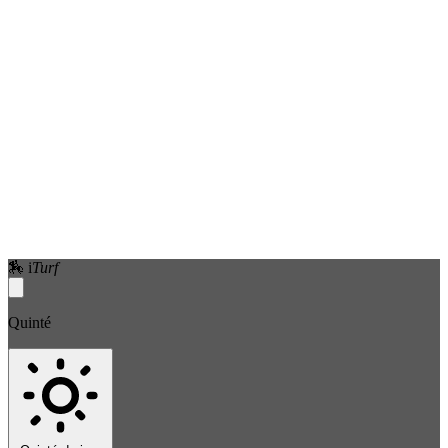
🏇
i
Turf
Quinté