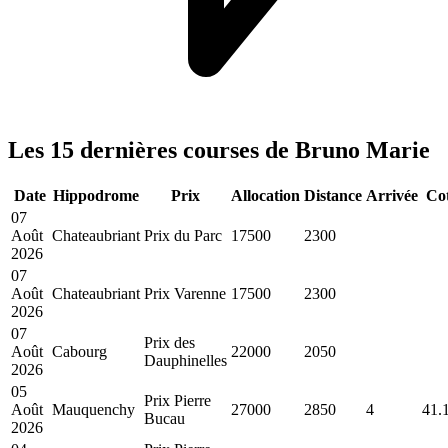
Les 15 dernières courses de Bruno Marie
Date
Hippodrome
Prix
Allocation
Distance
Arrivée
Co
07
Août
Chateaubriant
Prix du Parc
17500
2300
2026
07
Août
Chateaubriant
Prix Varenne
17500
2300
2026
07
Prix des
Août
Cabourg
22000
2050
Dauphinelles
2026
05
Prix Pierre
Août
Mauquenchy
27000
2850
4
41.
Bucau
2026