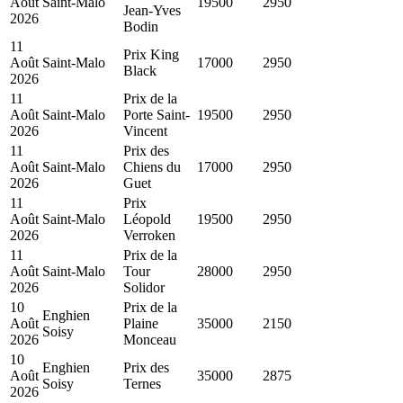
Août
Saint-Malo
19500
2950
Jean-Yves
2026
Bodin
11
Prix King
Août
Saint-Malo
17000
2950
Black
2026
11
Prix de la
Août
Saint-Malo
Porte Saint-
19500
2950
2026
Vincent
11
Prix des
Août
Saint-Malo
Chiens du
17000
2950
2026
Guet
11
Prix
Août
Saint-Malo
Léopold
19500
2950
2026
Verroken
11
Prix de la
Août
Saint-Malo
Tour
28000
2950
2026
Solidor
10
Prix de la
Enghien
Août
Plaine
35000
2150
Soisy
2026
Monceau
10
Enghien
Prix des
Août
35000
2875
Soisy
Ternes
2026