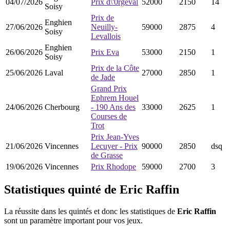
04/07/2026
Prix d\'0rgeval
52000
2150
14
Soisy
Prix de
Enghien
27/06/2026
Neuilly-
59000
2875
4
Soisy
Levallois
Enghien
26/06/2026
Prix Eva
53000
2150
1
Soisy
Prix de la Côte
25/06/2026
Laval
27000
2850
1
de Jade
Grand Prix
Ephrem Houel
24/06/2026
Cherbourg
- 190 Ans des
33000
2625
1
Courses de
Trot
Prix Jean-Yves
21/06/2026
Vincennes
Lecuyer - Prix
90000
2850
dsq
de Grasse
19/06/2026
Vincennes
Prix Rhodope
59000
2700
3
Statistiques quinté de Eric Raffin
La réussite dans les quintés et donc les statistiques de
Eric Raffin
sont un paramètre important pour vos jeux.