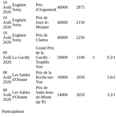
10
Enghien
Prix
Août
46000
2875
Soisy
d'Argenteuil
2026
10
Prix de
Enghien
Août
Jouy-le-
46000
2150
Soisy
2026
Moutier
10
Enghien
Prix de
Août
40000
2250
Soisy
Chatou
2026
Grand Prix
09
de la
Août
La Gacilly
Gacilly -
50000
3100
3
9.2/1
2026
Trophée
Vert
08
Prix de la
Les Sables
Août
Roche-sur-
16000
2650
3.6/1
d'Olonne
2026
Yon
Prix de
08
Les Sables
Saint-Jean-
Août
14000
2650
3.2/1
d'Olonne
de-Monts
2026
(gr B)
Participations