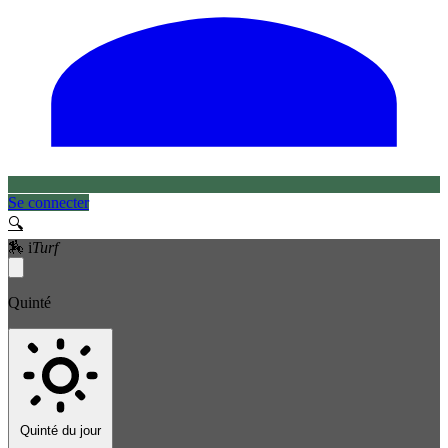
Se connecter
🔍
🏇
i
Turf
Quinté
Quinté du jour