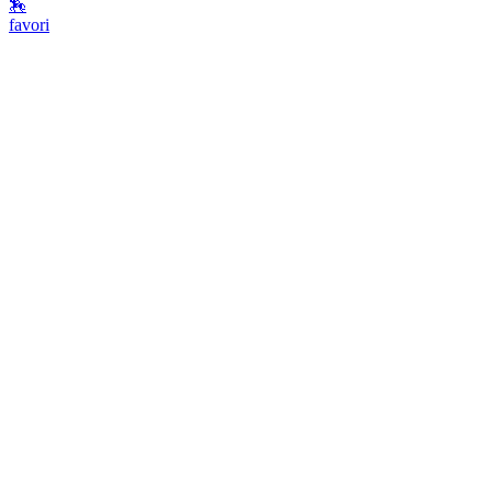
🏇
favori