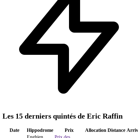
Les 15 derniers quintés de Eric Raffin
Date
Hippodrome
Prix
Allocation
Distance
Arri
Enghien
Prix des