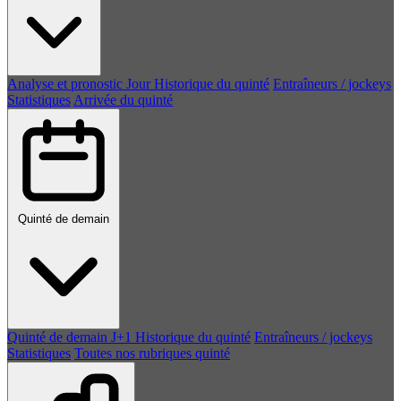
Analyse et pronostic
Jour
Historique du quinté
Entraîneurs / jockeys
Statistiques
Arrivée du quinté
Quinté de demain
Quinté de demain
J+1
Historique du quinté
Entraîneurs / jockeys
Statistiques
Toutes nos rubriques quinté