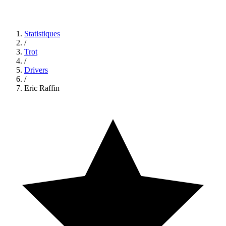
Statistiques
/
Trot
/
Drivers
/
Eric Raffin