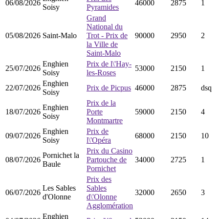
06/08/2026
46000
2875
1
Soisy
Pyramides
Grand
National du
05/08/2026
Saint-Malo
Trot - Prix de
90000
2950
2
la Ville de
Saint-Malo
Enghien
Prix de l\'Hay-
25/07/2026
53000
2150
1
Soisy
les-Roses
Enghien
22/07/2026
Prix de Picpus
46000
2875
dsq
Soisy
Prix de la
Enghien
18/07/2026
Porte
59000
2150
4
Soisy
Montmartre
Enghien
Prix de
09/07/2026
68000
2150
10
Soisy
l\'Opéra
Prix du Casino
Pornichet la
08/07/2026
Partouche de
34000
2725
1
Baule
Pornichet
Prix des
Les Sables
Sables
06/07/2026
32000
2650
3
d'Olonne
d\'Olonne
Agglomération
Enghien