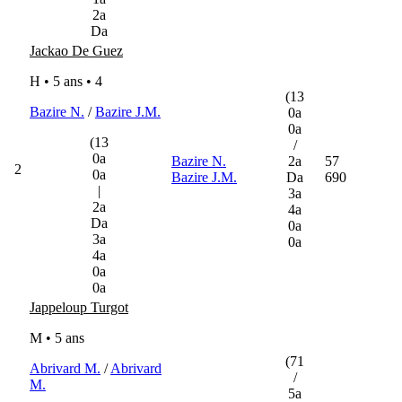
2a
Da
Jackao De Guez
H • 5 ans •
4
(13
Bazire N.
/
Bazire J.M.
0a
0a
(13
/
0a
Bazire N.
2a
57
2
0a
Bazire J.M.
Da
690
|
3a
2a
4a
Da
0a
3a
0a
4a
0a
0a
Jappeloup Turgot
M • 5 ans
(71
Abrivard M.
/
Abrivard
/
M.
5a