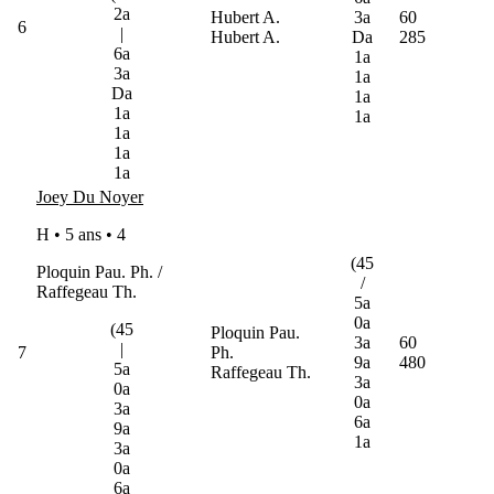
2a
Hubert A.
3a
60
6
|
Hubert A.
Da
285
6a
1a
3a
1a
Da
1a
1a
1a
1a
1a
1a
Joey Du Noyer
H • 5 ans •
4
(45
Ploquin Pau. Ph. /
/
Raffegeau Th.
5a
0a
(45
Ploquin Pau.
3a
60
|
7
Ph.
9a
480
5a
Raffegeau Th.
3a
0a
0a
3a
6a
9a
1a
3a
0a
6a