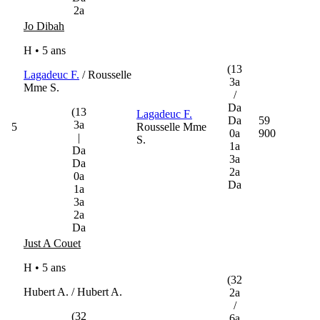
2a
Jo Dibah
H • 5 ans
(13
Lagadeuc F.
/ Rousselle
3a
Mme S.
/
Da
(13
Lagadeuc F.
Da
59
3a
5
Rousselle Mme
0a
900
|
S.
1a
Da
3a
Da
2a
0a
Da
1a
3a
2a
Da
Just A Couet
H • 5 ans
(32
Hubert A. / Hubert A.
2a
/
(32
6a