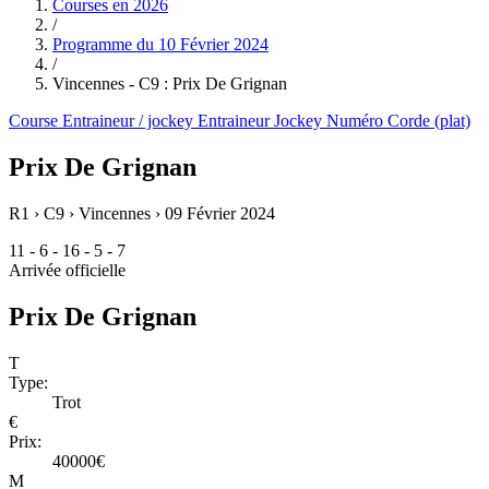
Courses en
2026
/
Programme du
10 Février 2024
/
Vincennes - C9 : Prix De Grignan
Course
Entraineur / jockey
Entraineur
Jockey
Numéro
Corde (plat)
Prix De Grignan
R1 › C9 › Vincennes ›
09 Février 2024
11 - 6 - 16 - 5 - 7
Arrivée officielle
Prix De Grignan
T
Type:
Trot
€
Prix:
40000€
M