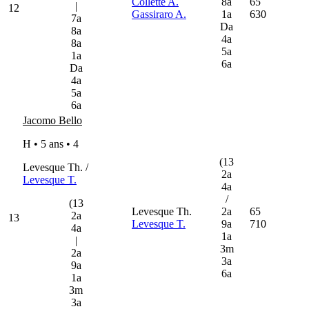
Collette A.
8a
65
|
12
Gassiraro A.
1a
630
7a
Da
8a
4a
8a
5a
1a
6a
Da
4a
5a
6a
Jacomo Bello
H • 5 ans •
4
(13
Levesque Th. /
2a
Levesque T.
4a
/
(13
Levesque Th.
2a
65
2a
13
Levesque T.
9a
710
4a
1a
|
3m
2a
3a
9a
6a
1a
3m
3a