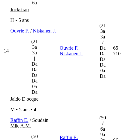
6a
Jockstrap
H • 5 ans
(21
Ouvrie F.
/
Niskanen J.
3a
3a
(21
/
3a
Ouvrie F.
Da
65
14
3a
Niskanen J.
Da
710
|
Da
Da
Da
Da
0a
Da
Da
Da
0a
Da
Jaldo D'ocque
M • 5 ans •
4
(50
Raffin E.
/ Soudain
/
Mlle A.M.
6a
9a
(50
Raffin E.