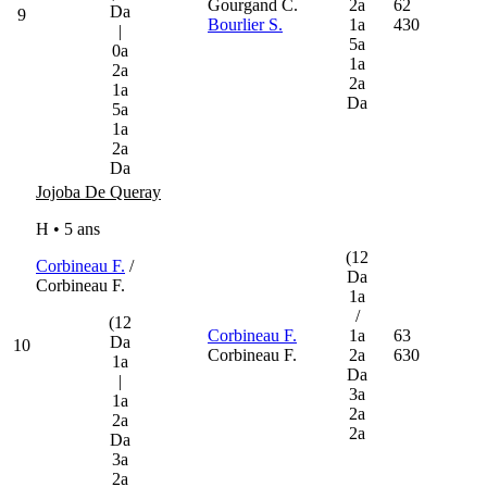
Gourgand C.
2a
62
Da
9
Bourlier S.
1a
430
|
5a
0a
1a
2a
2a
1a
Da
5a
1a
2a
Da
Jojoba De Queray
H • 5 ans
(12
Corbineau F.
/
Da
Corbineau F.
1a
/
(12
Corbineau F.
1a
63
Da
10
Corbineau F.
2a
630
1a
Da
|
3a
1a
2a
2a
2a
Da
3a
2a