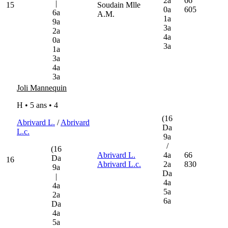
2a
66
|
15
Soudain Mlle
0a
605
6a
A.M.
1a
9a
3a
2a
4a
0a
3a
1a
3a
4a
3a
Joli Mannequin
H • 5 ans •
4
(16
Abrivard L.
/
Abrivard
Da
L.c.
9a
/
(16
Abrivard L.
4a
66
Da
16
Abrivard L.c.
2a
830
9a
Da
|
4a
4a
5a
2a
6a
Da
4a
5a