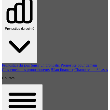
Pronostics du quinté
Pronostics du jour
Saisir un pronostic
Pronostics pour demain
Classement des pronostiqueurs
Bilan financier
Champ réduit 3 bases
Courses