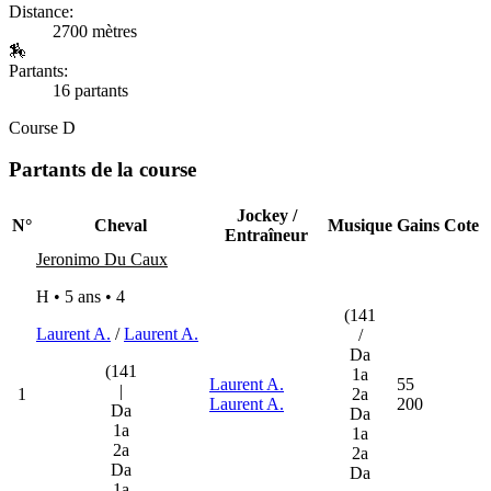
Distance:
2700 mètres
🏇
Partants:
16 partants
Course D
Partants de la course
Jockey /
N°
Cheval
Musique
Gains
Cote
Entraîneur
Jeronimo Du Caux
H • 5 ans •
4
(141
Laurent A.
/
Laurent A.
/
Da
(141
1a
Laurent A.
55
|
1
2a
Laurent A.
200
Da
Da
1a
1a
2a
2a
Da
Da
1a