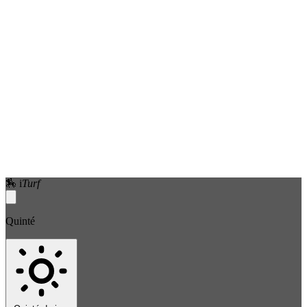
🏇
i
Turf
Quinté