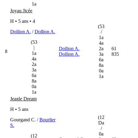
1a
Joyau Jicée
H • 5 ans •
4
(53
Dollion A.
/
Dollion A.
/
1a
(53
4a
|
Dollion A.
2a
61
8
1a
Dollion A.
3a
835
4a
6a
2a
8a
3a
0a
6a
1a
8a
0a
1a
Jeagle Dream
H • 5 ans
(12
Gourgand C. /
Bourlier
Da
S.
/
0a
(12