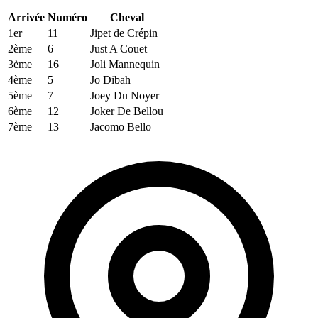
Arrivée
Numéro
Cheval
1er
11
Jipet de Crépin
2ème
6
Just A Couet
3ème
16
Joli Mannequin
4ème
5
Jo Dibah
5ème
7
Joey Du Noyer
6ème
12
Joker De Bellou
7ème
13
Jacomo Bello