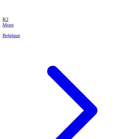
R2
Mons
Belgique