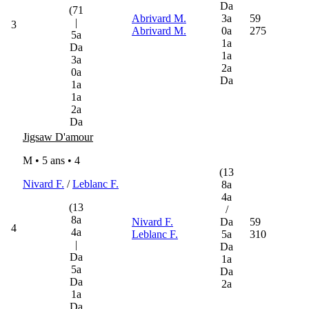
Da
(71
Abrivard M.
3a
59
|
3
Abrivard M.
0a
275
5a
1a
Da
1a
3a
2a
0a
Da
1a
1a
2a
Da
Jigsaw D'amour
M • 5 ans •
4
(13
Nivard F.
/
Leblanc F.
8a
4a
(13
/
8a
Nivard F.
Da
59
4
4a
Leblanc F.
5a
310
|
Da
Da
1a
5a
Da
Da
2a
1a
Da