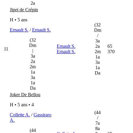
2a
Jipet de Crépin
H • 5 ans
(32
Ernault S.
/
Ernault S.
Dm
/
(32
3a
Dm
Ernault S.
2a
65
11
|
Ernault S.
2m
370
3a
1a
2a
3a
2m
1a
1a
Da
3a
1a
Da
Joker De Bellou
H • 5 ans •
4
(44
Collette A.
/
Gassiraro
/
A.
7a
8a
(44