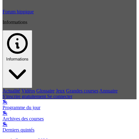
Forum hippique
Informations
Informations
Actualité
Vidéos
Glossaire
Jeux
Grandes courses
Annuaire
S'inscrire gratuitement
Se connecter
🏇
Programme du jour
🏇
Archives des courses
🏇
Derniers quintés