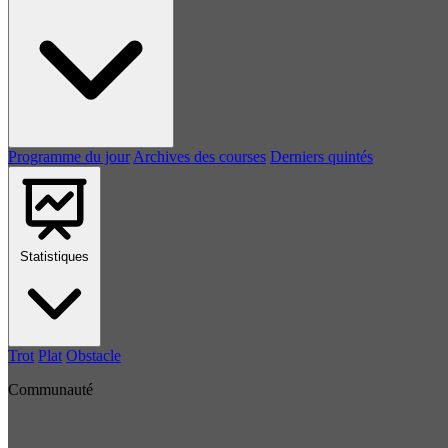
Programme du jour
Archives des courses
Derniers quintés
Statistiques
Trot
Plat
Obstacle
Communauté