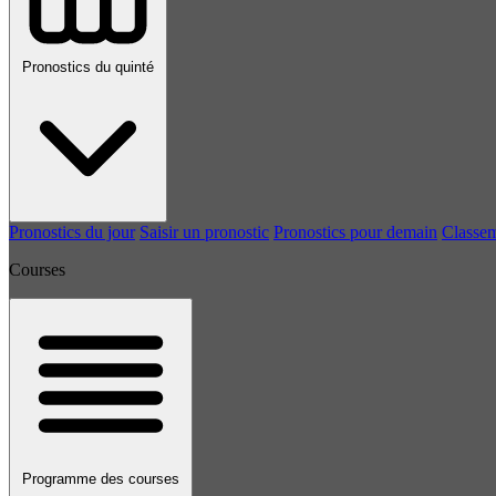
Pronostics du quinté
Pronostics du jour
Saisir un pronostic
Pronostics pour demain
Classem
Courses
Programme des courses