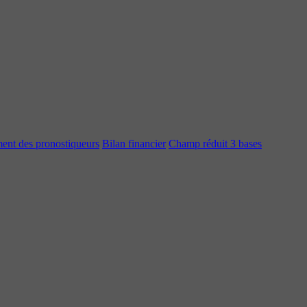
ent des pronostiqueurs
Bilan financier
Champ réduit 3 bases