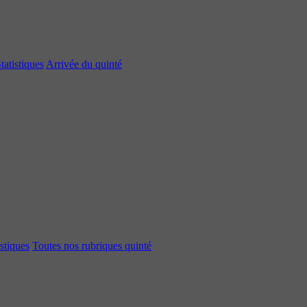
tatistiques
Arrivée du quinté
istiques
Toutes nos rubriques quinté