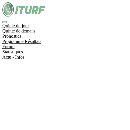
Quinté du jour
Quinté de demain
Pronostics
Programme Résultats
Forum
Statistiques
Actu - Infos