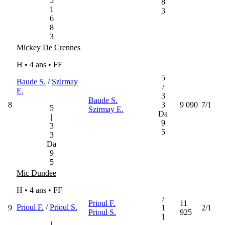
5
8
1
3
6
8
3
Mickey De Crennes
H • 4 ans •
FF
5
Baude S.
/
Szirmay
/
E.
3
Baude S.
8
3
9 090
7/1
5
Szirmay E.
Da
|
9
3
5
3
Da
9
5
Mic Dundee
H • 4 ans •
FF
/
Prioul F.
11
Prioul F.
/
Prioul S.
9
1
2/1
Prioul S.
925
1
|