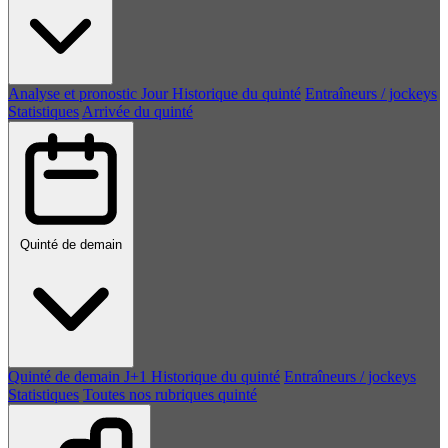
Analyse et pronostic
Jour
Historique du quinté
Entraîneurs / jockeys
Statistiques
Arrivée du quinté
Quinté de demain
Quinté de demain
J+1
Historique du quinté
Entraîneurs / jockeys
Statistiques
Toutes nos rubriques quinté