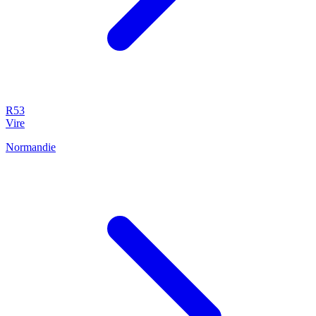
R53
Vire
Normandie