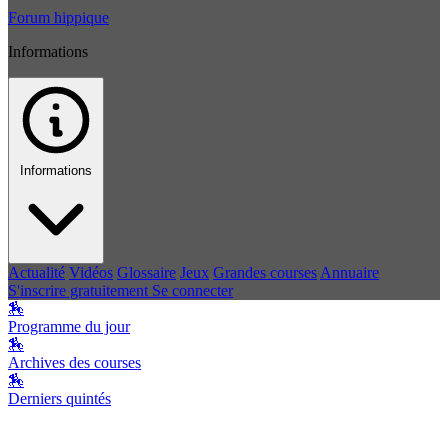
Forum hippique
Informations
Informations
Actualité
Vidéos
Glossaire
Jeux
Grandes courses
Annuaire
S'inscrire gratuitement
Se connecter
🏇
Programme du jour
🏇
Archives des courses
🏇
Derniers quintés