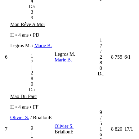
4
Da
3
9
Mon Rêve A Moi
H • 4 ans •
PD
1
Legros M. /
Marie B.
7
/
Legros M.
1
6
2
8 755
6/1
Marie B.
7
8
|
0
2
Da
8
0
Da
Mao Du Parc
H • 4 ans •
FF
9
Olivier S.
/ BriallonE
/
5
Olivier S.
9
7
1
8 820
17/1
BriallonE
|
6