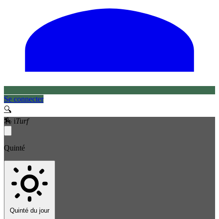
Se connecter
🔍
🏇
i
Turf
Quinté
Quinté du jour