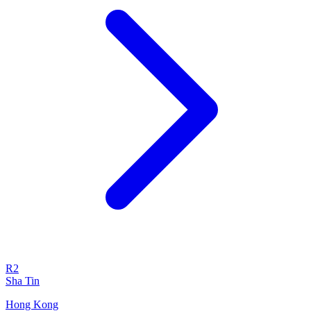
R2
Sha Tin
Hong Kong