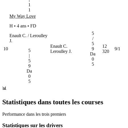
1
1
My Way Love
H • 4 ans •
FD
5
Enault C. / Leroulley
/
J.
5
Enault C.
12
10
9
9/1
5
Leroulley J.
320
Da
|
0
5
5
9
Da
0
5
📊
Statistiques dans toutes les courses
Performance dans les trois premiers
Statistiques sur les drivers