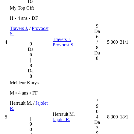
Da
My Top Gift
H • 4 ans •
DF
9
Travers J.
/
Provoost
Da
S.
6
Travers J.
4
/
5 000
31/1
9
Provoost S.
8
Da
Da
6
8
|
8
Da
8
Meilleur Kurys
M • 4 ans •
FF
/
Herrault M. /
Jajolet
9
R.
0
Herrault M.
5
4
8 300
18/1
|
Jajolet R.
Da
9
3
0
9