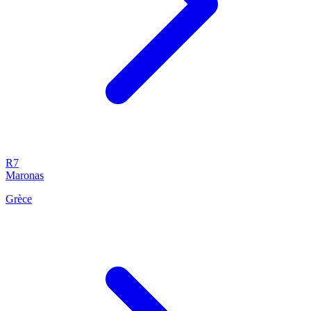
R7
Maronas
Grèce