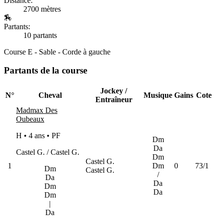
Distance:
2700 mètres
🏇
Partants:
10 partants
Course E - Sable - Corde à gauche
Partants de la course
Jockey /
N°
Cheval
Musique
Gains
Cote
Entraîneur
Madmax Des
Oubeaux
H • 4 ans •
PF
Dm
Da
Castel G. / Castel G.
Dm
Castel G.
1
Dm
0
73/1
Dm
Castel G.
/
Da
Da
Dm
Da
Dm
|
Da