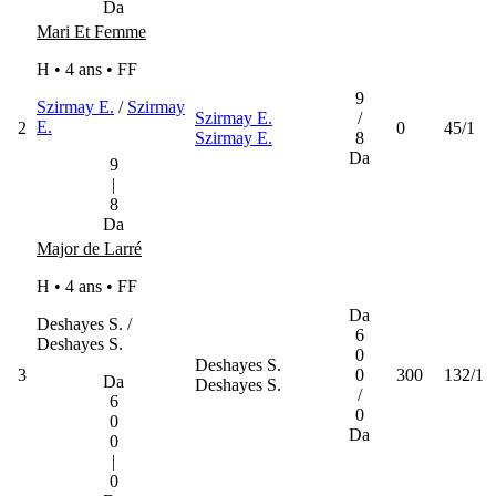
Da
Mari Et Femme
H • 4 ans •
FF
9
Szirmay E.
/
Szirmay
Szirmay E.
/
E.
2
0
45/1
Szirmay E.
8
Da
9
|
8
Da
Major de Larré
H • 4 ans •
FF
Da
Deshayes S. /
6
Deshayes S.
0
Deshayes S.
3
0
300
132/1
Da
Deshayes S.
/
6
0
0
Da
0
|
0