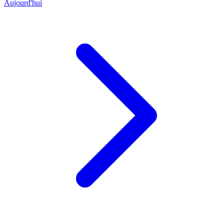
Aujourd'hui