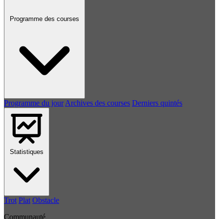
Programme des courses
Programme du jour
Archives des courses
Derniers quintés
Statistiques
Trot
Plat
Obstacle
Communauté