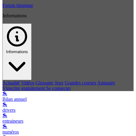
Forum hippique
Informations
Informations
Actualité
Vidéos
Glossaire
Jeux
Grandes courses
Annuaire
S'inscrire gratuitement
Se connecter
🏇
Bilan annuel
🏇
drivers
🏇
entraineurs
🏇
numéros