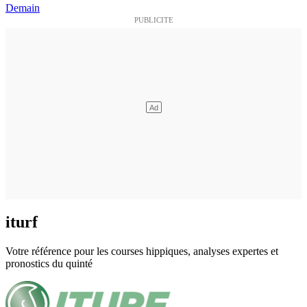
Demain
iturf
Votre référence pour les courses hippiques, analyses expertes et
pronostics du quinté