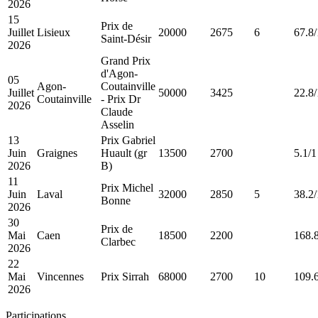
2026
15
Prix de
Juillet
Lisieux
20000
2675
6
67.8/
Saint-Désir
2026
Grand Prix
d'Agon-
05
Agon-
Coutainville
Juillet
50000
3425
22.8/
Coutainville
- Prix Dr
2026
Claude
Asselin
13
Prix Gabriel
Juin
Graignes
Huault (gr
13500
2700
5.1/1
2026
B)
11
Prix Michel
Juin
Laval
32000
2850
5
38.2/
Bonne
2026
30
Prix de
Mai
Caen
18500
2200
168.
Clarbec
2026
22
Mai
Vincennes
Prix Sirrah
68000
2700
10
109.
2026
Participations