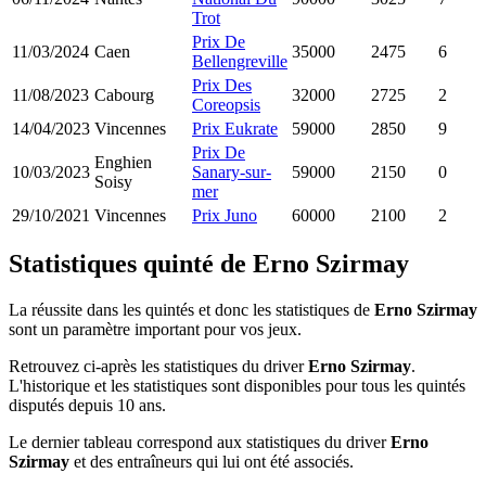
Trot
Prix De
11/03/2024
Caen
35000
2475
6
Bellengreville
Prix Des
11/08/2023
Cabourg
32000
2725
2
Coreopsis
14/04/2023
Vincennes
Prix Eukrate
59000
2850
9
Prix De
Enghien
10/03/2023
Sanary-sur-
59000
2150
0
Soisy
mer
29/10/2021
Vincennes
Prix Juno
60000
2100
2
Statistiques quinté de Erno Szirmay
La réussite dans les quintés et donc les statistiques de
Erno Szirmay
sont un paramètre important pour vos jeux.
Retrouvez ci-après les statistiques du driver
Erno Szirmay
.
L'historique et les statistiques sont disponibles pour tous les quintés
disputés depuis 10 ans.
Le dernier tableau correspond aux statistiques du driver
Erno
Szirmay
et des entraîneurs qui lui ont été associés.