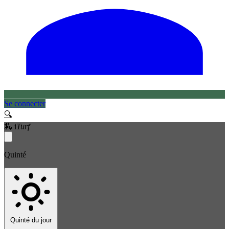
Se connecter
🔍
🏇
i
Turf
Quinté
Quinté du jour