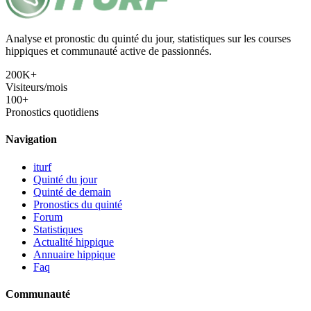
Analyse et pronostic du quinté du jour, statistiques sur les courses
hippiques et communauté active de passionnés.
200K+
Visiteurs/mois
100+
Pronostics quotidiens
Navigation
iturf
Quinté du jour
Quinté de demain
Pronostics du quinté
Forum
Statistiques
Actualité hippique
Annuaire hippique
Faq
Communauté