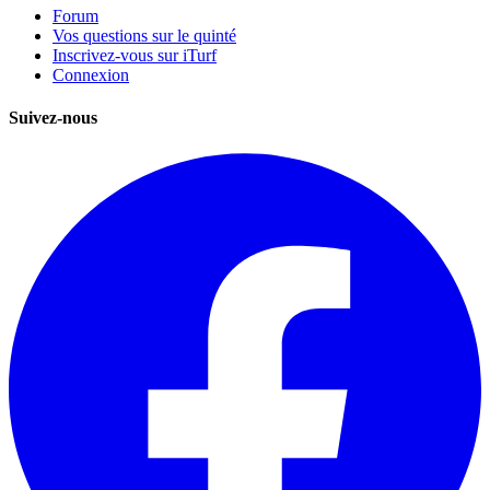
Forum
Vos questions sur le quinté
Inscrivez-vous sur iTurf
Connexion
Suivez-nous