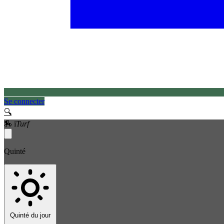
Se connecter
🔍
🏇
i
Turf
Quinté
Quinté du jour