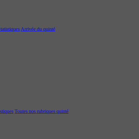
tatistiques
Arrivée du quinté
istiques
Toutes nos rubriques quinté