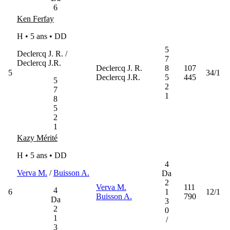
6
Ken Ferfay
H • 5 ans •
DD
5
Declercq J. R. /
7
Declercq J.R.
Declercq J. R.
8
107
5
34/1
Declercq J.R.
5
445
5
2
7
1
8
5
2
1
Kazy Mérité
H • 5 ans •
DD
4
Verva M.
/
Buisson A.
Da
2
Verva M.
111
4
6
1
12/1
Buisson A.
790
Da
3
2
0
1
/
3