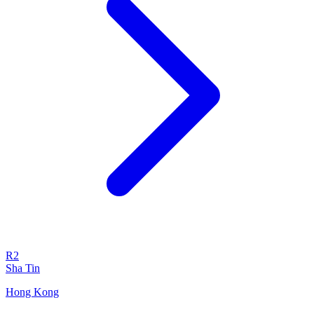
R2
Sha Tin
Hong Kong