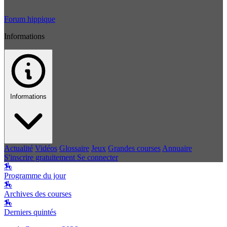
Forum hippique
Informations
Informations
Actualité
Vidéos
Glossaire
Jeux
Grandes courses
Annuaire
S'inscrire gratuitement
Se connecter
🏇
Programme du jour
🏇
Archives des courses
🏇
Derniers quintés