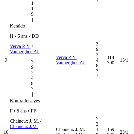
/
1
1
9
|
Keraldo
H • 5 ans •
DD
3
Verva P. Y.
/
9
Vanberghen Al.
2
Verva P. Y.
118
9
4
13/1
3
Vanberghen Al.
390
8
9
3
2
/
4
8
3
|
Koufra Iris'eyes
F • 5 ans •
FF
5
Chaineux J. M. /
3
Chaineux J.M.
Chaineux J. M.
1
159
10
23/1