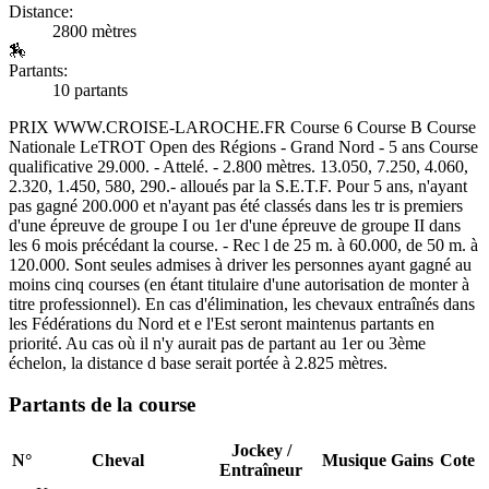
Distance:
2800 mètres
🏇
Partants:
10 partants
PRIX WWW.CROISE-LAROCHE.FR Course 6 Course B Course
Nationale LeTROT Open des Régions - Grand Nord - 5 ans Course
qualificative 29.000. - Attelé. - 2.800 mètres. 13.050, 7.250, 4.060,
2.320, 1.450, 580, 290.- alloués par la S.E.T.F. Pour 5 ans, n'ayant
pas gagné 200.000 et n'ayant pas été classés dans les tr is premiers
d'une épreuve de groupe I ou 1er d'une épreuve de groupe II dans
les 6 mois précédant la course. - Rec l de 25 m. à 60.000, de 50 m. à
120.000. Sont seules admises à driver les personnes ayant gagné au
moins cinq courses (en étant titulaire d'une autorisation de monter à
titre professionnel). En cas d'élimination, les chevaux entraînés dans
les Fédérations du Nord et e l'Est seront maintenus partants en
priorité. Au cas où il n'y aurait pas de partant au 1er ou 3ème
échelon, la distance d base serait portée à 2.825 mètres.
Partants de la course
Jockey /
N°
Cheval
Musique
Gains
Cote
Entraîneur