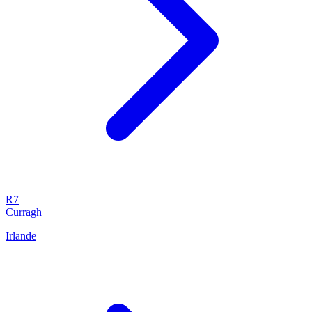
R7
Curragh
Irlande