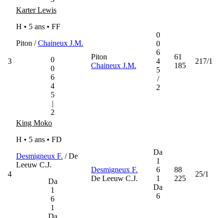
Karter Lewis
H • 5 ans •
FF
0
Piton /
Chaineux J.M.
0
6
Piton
61
0
3
4
217/1
Chaineux J.M.
185
0
5
6
/
4
2
5
|
2
King Moko
H • 5 ans •
FD
Da
Desmigneux F.
/ De
1
Leeuw C.J.
Desmigneux F.
6
88
4
25/1
De Leeuw C.J.
1
225
Da
Da
1
6
6
1
Da