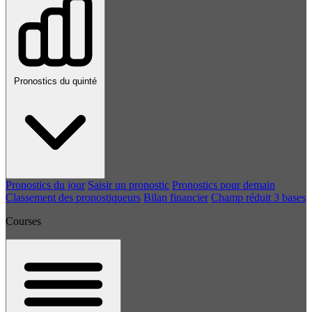
Pronostics du quinté
Pronostics du jour
Saisir un pronostic
Pronostics pour demain
Classement des pronostiqueurs
Bilan financier
Champ réduit 3 bases
Courses