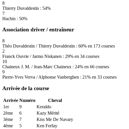
8
Thierry Duvaldestin : 54%
7
Hachin : 50%
Association driver / entraîneur
8
Théo Duvaldestin / Thierry Duvaldestin : 60% en 173 courses
2
Franck Ouvrie / Jarmo Niskanen : 29% en 34 courses
10
Chaineux J. M. / Jean-Marc Chaineux : 24% en 66 courses
9
Pierre-Yves Verva / Alphonse Vanberghen : 21% en 33 courses
Arrivée de la course
Arrivée
Numéro
Cheval
1er
9
Keraldo
2ème
6
Kazy Mérité
3ème
7
Kiss Me De Navary
4ème
5
Ken Ferfay