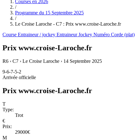
Courses en
2026
/
Programme du
15 Septembre 2025
/
Le Croise Laroche - C7 : Prix www.croise-Laroche.fr
Course
Entraineur / jockey
Entraineur
Jockey
Numéro
Corde (plat)
Prix www.croise-Laroche.fr
R6 › C7 › Le Croise Laroche ›
14 Septembre 2025
9-6-7-5-2
Arrivée officielle
Prix www.croise-Laroche.fr
T
Type:
Trot
€
Prix:
29000€
M