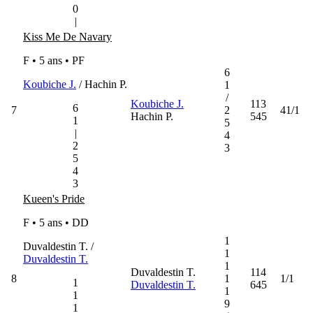
0
|
Kiss Me De Navary
F • 5 ans •
PF
6
Koubiche J.
/ Hachin P.
1
/
Koubiche J.
113
6
7
2
41/1
Hachin P.
545
1
5
|
4
2
3
5
4
3
Kueen's Pride
F • 5 ans •
DD
1
Duvaldestin T. /
1
Duvaldestin T.
1
Duvaldestin T.
114
8
1
1/1
1
Duvaldestin T.
645
1
1
9
1