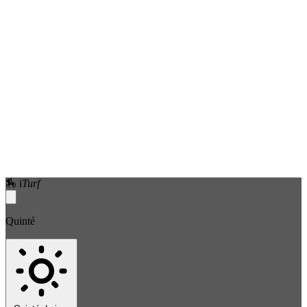
🏇
i
Turf
Quinté