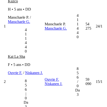
Kuzco
H • 5 ans •
DD
4
Masschaele P. /
1
Masschaele G.
Masschaele P.
1
54
1
24/1
Masschaele G.
4
275
4
4
1
0
1
4
4
0
Kai La Sha
F • 5 ans •
DD
8
Ouvrie F.
/
Niskanen J.
5
6
Ouvrie F.
59
8
2
/
15/1
Niskanen J.
090
5
0
6
Da
|
3
0
Da
3