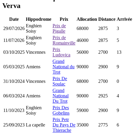
Verva
Date
Hippodrome
Prix
Allocation
Distance
Arrivée
Enghien
Prix de
29/07/2026
68000
2875
3
Soisy
Pigalle
Enghien
Prix de
11/07/2026
46000
2875
5
Soisy
Romainville
Prix
03/10/2025
Vincennes
56000
2700
13
Ludovica
Grand
05/03/2025
Amiens
National du
90000
2900
9
Trot
Prix De
31/10/2024
Vincennes
68000
2700
0
Soulac
Grand
06/03/2024
Amiens
National
90000
2925
4
Du Trot
Enghien
Prix Des
11/10/2023
59000
2900
9
Soisy
Gobelins
Prix Petr
25/09/2023
La capelle
Du Pays De
35000
2775
6
Thierache