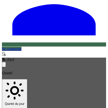
Se connecter
🔍
🏇
i
Turf
Quinté
Quinté du jour