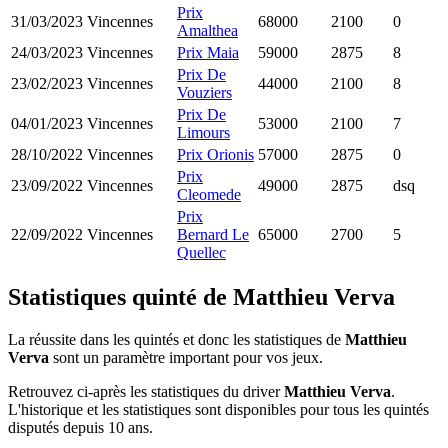
Prix
31/03/2023
Vincennes
68000
2100
0
Amalthea
24/03/2023
Vincennes
Prix Maia
59000
2875
8
Prix De
23/02/2023
Vincennes
44000
2100
8
Vouziers
Prix De
04/01/2023
Vincennes
53000
2100
7
Limours
28/10/2022
Vincennes
Prix Orionis
57000
2875
0
Prix
23/09/2022
Vincennes
49000
2875
dsq
Cleomede
Prix
22/09/2022
Vincennes
Bernard Le
65000
2700
5
Quellec
Statistiques quinté de Matthieu Verva
La réussite dans les quintés et donc les statistiques de
Matthieu
Verva
sont un paramètre important pour vos jeux.
Retrouvez ci-après les statistiques du driver
Matthieu Verva
.
L'historique et les statistiques sont disponibles pour tous les quintés
disputés depuis 10 ans.