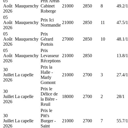
05
Prix Areas
Août
Mauquenchy
Cabinet
21000
2850
8
49.2/1
2026
Roberge
05
Prix Ici
Août
Mauquenchy
21000
2850
11
47.5/1
Normandie
2026
05
Prix
Août
Mauquenchy
Gérard
27000
2850
10
48.1/1
2026
Portois
05
Prix
Août
Mauquenchy
Levasseur
21000
2850
13.8/1
2026
Réceptions
Prix la
30
Halle -
Juillet
La capelle
21000
2700
3
27.4/1
Marly
2026
Gomont
Prix le
30
Délice de
Juillet
La capelle
18000
2700
2
28/1
la Bière -
2026
Reuil
Prix le
30
Pitt's
Juillet
La capelle
Burger -
21000
2700
7
55.7/1
2026
Saint