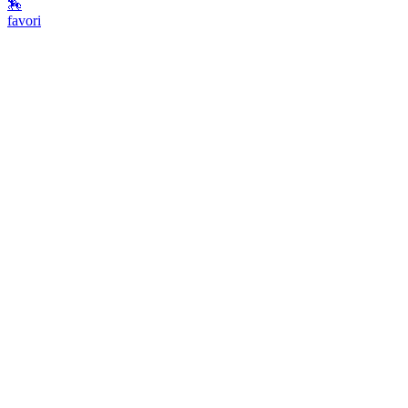
🏇
favori