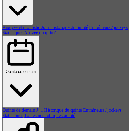
Analyse et pronostic
Jour
Historique du quinté
Entraîneurs / jockeys
Statistiques
Arrivée du quinté
Quinté de demain
Quinté de demain
J+1
Historique du quinté
Entraîneurs / jockeys
Statistiques
Toutes nos rubriques quinté