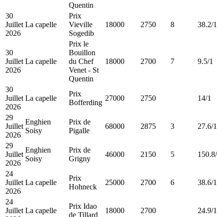
Quentin
30
Prix
Juillet
La capelle
Vieville
18000
2750
8
38.2/1
2026
Sogedib
Prix le
30
Bouillon
Juillet
La capelle
du Chef
18000
2700
7
9.5/1
2026
Venet - St
Quentin
30
Prix
Juillet
La capelle
27000
2750
14/1
Bofferding
2026
29
Enghien
Prix de
Juillet
68000
2875
3
27.6/1
Soisy
Pigalle
2026
29
Enghien
Prix de
Juillet
46000
2150
5
150.8
Soisy
Grigny
2026
24
Prix
Juillet
La capelle
25000
2700
6
38.6/1
Hohneck
2026
24
Prix Idao
Juillet
La capelle
18000
2700
24.9/1
de Tillard