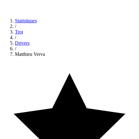
Statistiques
/
Trot
/
Drivers
/
Matthieu Verva