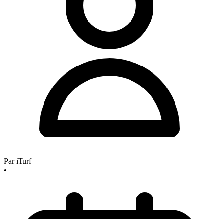
Par
iTurf
•