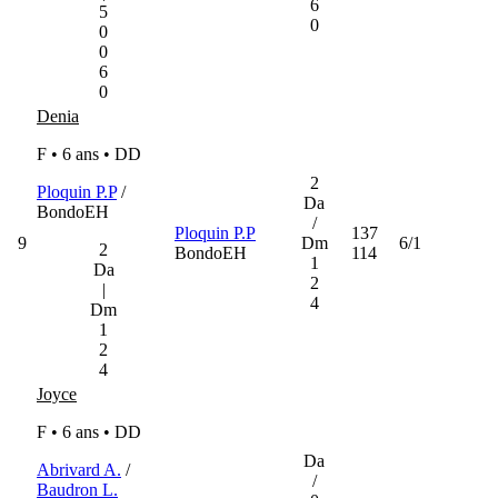
6
5
0
0
0
6
0
Denia
F • 6 ans •
DD
2
Ploquin P.P
/
Da
BondoEH
/
Ploquin P.P
137
9
Dm
6/1
2
BondoEH
114
1
Da
2
|
4
Dm
1
2
4
Joyce
F • 6 ans •
DD
Da
Abrivard A.
/
/
Baudron L.