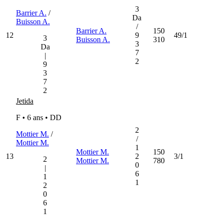
3
Barrier A.
/
Da
Buisson A.
/
Barrier A.
150
12
9
49/1
3
Buisson A.
310
3
Da
7
|
2
9
3
7
2
Jetida
F • 6 ans •
DD
2
Mottier M.
/
/
Mottier M.
1
Mottier M.
150
13
2
3/1
2
Mottier M.
780
0
|
6
1
1
2
0
6
1