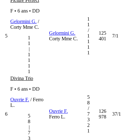
Picture Perfect
F • 6 ans •
DD
1
Gelormini G.
/
1
Corty Mme C.
/
Gelormini G.
125
5
1
7/1
1
Corty Mme C.
401
1
1
1
|
1
1
1
1
1
Divina Trio
F • 6 ans •
DD
5
Ouvrie F.
/ Ferro
8
L.
/
Ouvrie F.
126
6
7
37/1
5
Ferro L.
978
3
8
2
|
1
7
3