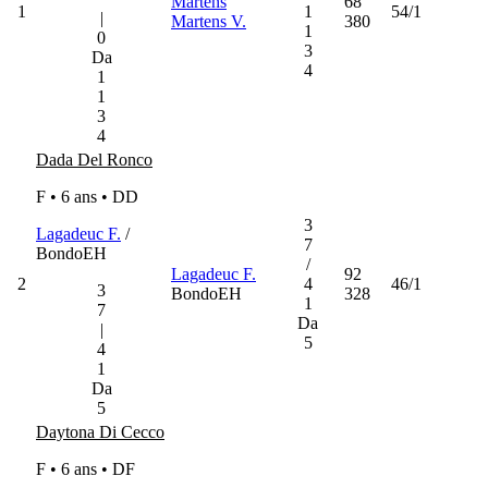
Martens
68
1
1
54/1
|
Martens V.
380
1
0
3
Da
4
1
1
3
4
Dada Del Ronco
F • 6 ans •
DD
3
Lagadeuc F.
/
7
BondoEH
/
Lagadeuc F.
92
2
4
46/1
3
BondoEH
328
1
7
Da
|
5
4
1
Da
5
Daytona Di Cecco
F • 6 ans •
DF