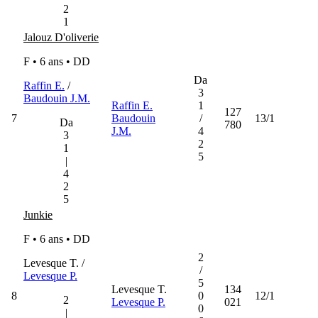
2
1
Jalouz D'oliverie
F • 6 ans •
DD
Da
Raffin E.
/
3
Baudouin J.M.
Raffin E.
1
127
7
Baudouin
/
13/1
Da
780
J.M.
4
3
2
1
5
|
4
2
5
Junkie
F • 6 ans •
DD
2
Levesque T. /
/
Levesque P.
5
Levesque T.
134
8
0
12/1
2
Levesque P.
021
0
|