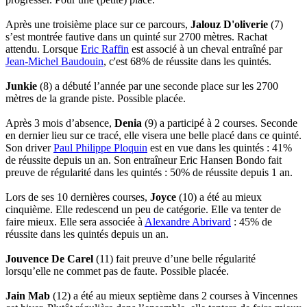
Après une troisième place sur ce parcours,
Jalouz D'oliverie
(7)
s’est montrée fautive dans un quinté sur 2700 mètres. Rachat
attendu. Lorsque
Eric Raffin
est associé à un cheval entraîné par
Jean-Michel Baudouin
, c'est 68% de réussite dans les quintés.
Junkie
(8) a débuté l’année par une seconde place sur les 2700
mètres de la grande piste. Possible placée.
Après 3 mois d’absence,
Denia
(9) a participé à 2 courses. Seconde
en dernier lieu sur ce tracé, elle visera une belle placé dans ce quinté.
Son driver
Paul Philippe Ploquin
est en vue dans les quintés : 41%
de réussite depuis un an. Son entraîneur Eric Hansen Bondo fait
preuve de régularité dans les quintés : 50% de réussite depuis 1 an.
Lors de ses 10 dernières courses,
Joyce
(10) a été au mieux
cinquième. Elle redescend un peu de catégorie. Elle va tenter de
faire mieux. Elle sera associée à
Alexandre Abrivard
: 45% de
réussite dans les quintés depuis un an.
Jouvence De Carel
(11) fait preuve d’une belle régularité
lorsqu’elle ne commet pas de faute. Possible placée.
Jain Mab
(12) a été au mieux septième dans 2 courses à Vincennes