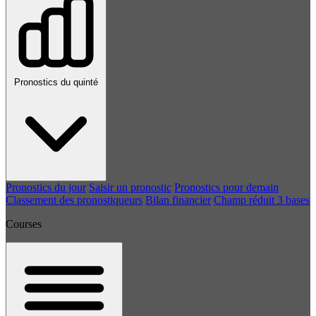
Pronostics du quinté
Pronostics du jour
Saisir un pronostic
Pronostics pour demain
Classement des pronostiqueurs
Bilan financier
Champ réduit 3 bases
Courses