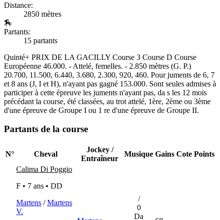
Distance:
2850 mètres
🏇
Partants:
15 partants
Quinté+
PRIX DE LA GACILLY Course 3 Course D Course
Européenne 46.000. - Attelé, femelles. - 2.850 mètres (G. P.)
20.700, 11.500, 6.440, 3.680, 2.300, 920, 460. Pour juments de 6, 7
et 8 ans (J, I et H), n'ayant pas gagné 153.000. Sont seules admises à
participer à cette épreuve les juments n'ayant pas, da s les 12 mois
précédant la course, été classées, au trot attelé, 1ère, 2ème ou 3ème
d'une épreuve de Groupe I ou 1 re d'une épreuve de Groupe II.
Partants de la course
Jockey /
N°
Cheval
Musique
Gains
Cote
Points
Entraîneur
Calima Di Poggio
F • 7 ans •
DD
/
Martens
/
Martens
0
V.
Da