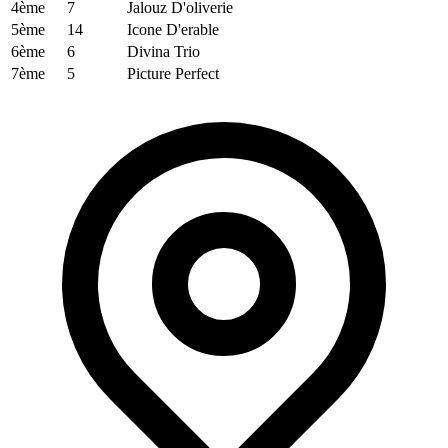
4ème
7
Jalouz D'oliverie
5ème
14
Icone D'erable
6ème
6
Divina Trio
7ème
5
Picture Perfect