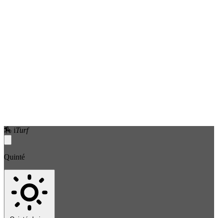
🏇
i
Turf
Quinté