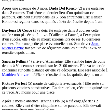
Après une absence de 3 mois,
Dada Del Ronco
(2) a été engagée
dans 2 courses. Troisième en dernier lieu d’un quinté sur ce
parcours, elle peut figurer dans les 5. Son entraîneur Eric Hansen
Bondo est régulier dans les quintés : 50% de réussite depuis 1 an.
Daytona Di Cecco
(3) a déjà été engagée dans 3 courses cette
année : non placée ou fautive. D’ailleurs à l’attelé, à l’exception
d’un succès, elle a été au mieux sixième lors de ses 10 dernières
courses. Pour une petite place éventuellement. Son driver
Jean-
Michel Bazire
fait preuve de régularité dans les quintés : 42% de
réussite depuis un an.
Sangria Pellini
(4) arrive d’Allemagne. Elle vient de faire de bons
débuts à Vincennes : seconde sur les 2100 mètres. Elle va tenter de
confirmer sur cette distance qu’elle va découvrir. Elle sera associée à
Matthieu Abrivard
: 52% de réussite dans les quintés depuis un an.
Picture Perfect
(5) monte de catégorie avec succès ! Elle reste sur
plusieurs victoires consécutives. En dernier lieu, c’était un quinté sur
ce tracé. Au moins pour une place
Après 3 mois d'absence,
Divina Trio
(6) a été engagée dans 2
courses. Elle vient d’être cinquième sur ce parcours. Elle devrait
progresser. Pour une (petite) place.