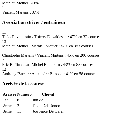
Mathieu Mottier : 41%
1
Vincent Martens : 37%
Association driver / entraîneur
11
Théo Duvaldestin / Thierry Duvaldestin : 47% en 32 courses
13
Mathieu Mottier / Mathieu Mottier : 47% en 383 courses
1
Christophe Martens / Vincent Martens : 45% en 206 courses
7
Eric Raffin / Jean-Michel Baudouin : 43% en 83 courses
12
Anthony Barrier / Alexandre Buisson : 41% en 58 courses
Arrivée de la course
Arrivée
Numéro
Cheval
1er
8
Junkie
2ème
2
Dada Del Ronco
3ème
11
Jouvence De Carel