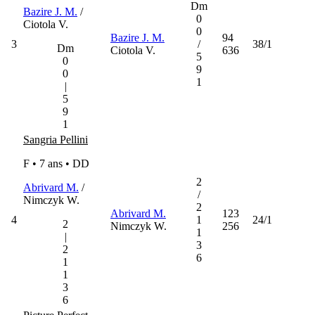
Dm
Bazire J. M.
/
0
Ciotola V.
0
Bazire J. M.
94
3
/
38/1
Dm
Ciotola V.
636
5
0
9
0
1
|
5
9
1
Sangria Pellini
F • 7 ans •
DD
2
Abrivard M.
/
/
Nimczyk W.
2
Abrivard M.
123
4
1
24/1
2
Nimczyk W.
256
1
|
3
2
6
1
1
3
6