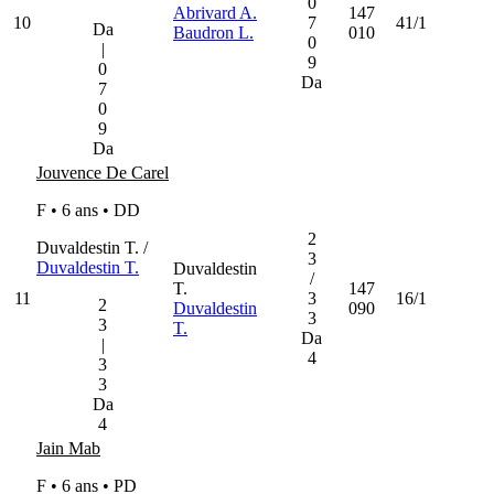
0
Abrivard A.
147
10
7
41/1
Da
Baudron L.
010
0
|
9
0
Da
7
0
9
Da
Jouvence De Carel
F • 6 ans •
DD
2
Duvaldestin T. /
3
Duvaldestin T.
Duvaldestin
/
T.
147
11
3
16/1
2
Duvaldestin
090
3
3
T.
Da
|
4
3
3
Da
4
Jain Mab
F • 6 ans •
PD