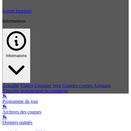
Forum hippique
Informations
Informations
Actualité
Vidéos
Glossaire
Jeux
Grandes courses
Annuaire
S'inscrire gratuitement
Se connecter
🏇
Programme du jour
🏇
Archives des courses
🏇
Derniers quintés