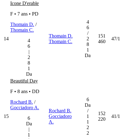
Icone D'erable
F • 7 ans •
PD
4
Thomain D.
/
6
Thomain C.
/
Thomain D.
151
14
2
47/1
4
Thomain C.
460
8
6
1
|
Da
2
8
1
Da
Beautiful Day
F • 8 ans •
DD
6
Rochard B.
/
Da
Gocciadoro A.
Rochard B.
/
152
15
Gocciadoro
1
41/1
6
220
A.
1
Da
2
|
2
1