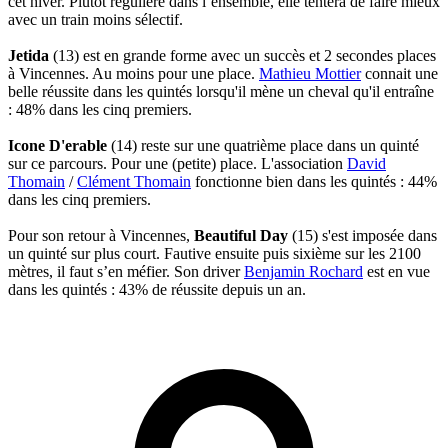
cet hiver. Plutôt régulière dans l’ensemble, elle tentera de faire mieux
avec un train moins sélectif.
Jetida
(13) est en grande forme avec un succès et 2 secondes places
à Vincennes. Au moins pour une place.
Mathieu Mottier
connait une
belle réussite dans les quintés lorsqu'il mène un cheval qu'il entraîne
: 48% dans les cinq premiers.
Icone D'erable
(14) reste sur une quatrième place dans un quinté
sur ce parcours. Pour une (petite) place. L'association
David
Thomain
/
Clément Thomain
fonctionne bien dans les quintés : 44%
dans les cinq premiers.
Pour son retour à Vincennes,
Beautiful Day
(15) s'est imposée dans
un quinté sur plus court. Fautive ensuite puis sixième sur les 2100
mètres, il faut s’en méfier. Son driver
Benjamin Rochard
est en vue
dans les quintés : 43% de réussite depuis un an.