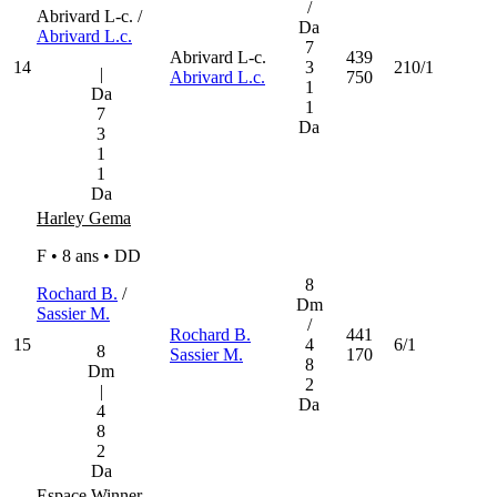
/
Abrivard L-c. /
Da
Abrivard L.c.
7
Abrivard L-c.
439
14
3
210/1
|
Abrivard L.c.
750
1
Da
1
7
Da
3
1
1
Da
Harley Gema
F • 8 ans •
DD
8
Rochard B.
/
Dm
Sassier M.
/
Rochard B.
441
15
4
6/1
8
Sassier M.
170
8
Dm
2
|
Da
4
8
2
Da
Espace Winner