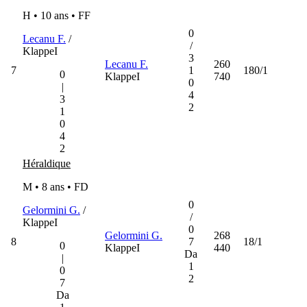
H • 10 ans •
FF
0
Lecanu F.
/
/
KlappeI
3
Lecanu F.
260
7
1
180/1
0
KlappeI
740
0
|
4
3
2
1
0
4
2
Héraldique
M • 8 ans •
FD
0
Gelormini G.
/
/
KlappeI
0
Gelormini G.
268
8
7
18/1
0
KlappeI
440
Da
|
1
0
2
7
Da