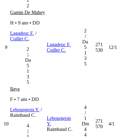
1
2
Gamin De Mahey
H • 9 ans •
DD
2
Lagadeuc F.
/
/
Cuiller C.
Da
Lagadeuc F.
271
9
5
12/1
2
Cuiller C.
530
1
|
3
Da
5
5
1
3
5
Ilaya
F • 7 ans •
DD
4
Lebourgeois Y.
/
/
Raimbaud C.
Lebourgeois
1
271
10
Y.
Dm
4/1
4
570
Raimbaud C.
4
|
4
1