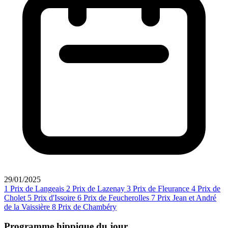
29/01/2025
1
Prix de Langeais
2
Prix de Lazenay
3
Prix de Fleurance
4
Prix de
Cholet
5
Prix d'Issoire
6
Prix de Feucherolles
7
Prix Jean et André
de la Vaissière
8
Prix de Chambéry
Programme hippique du jour