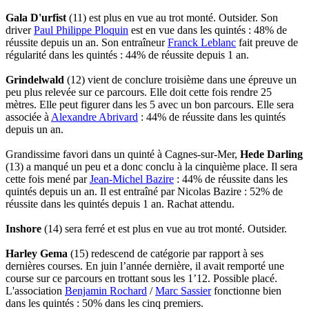
Gala D'urfist
(11) est plus en vue au trot monté. Outsider. Son
driver
Paul Philippe Ploquin
est en vue dans les quintés : 48% de
réussite depuis un an. Son entraîneur
Franck Leblanc
fait preuve de
régularité dans les quintés : 44% de réussite depuis 1 an.
Grindelwald
(12) vient de conclure troisième dans une épreuve un
peu plus relevée sur ce parcours. Elle doit cette fois rendre 25
mètres. Elle peut figurer dans les 5 avec un bon parcours. Elle sera
associée à
Alexandre Abrivard
: 44% de réussite dans les quintés
depuis un an.
Grandissime favori dans un quinté à Cagnes-sur-Mer,
Hede Darling
(13) a manqué un peu et a donc conclu à la cinquième place. Il sera
cette fois mené par
Jean-Michel Bazire
: 44% de réussite dans les
quintés depuis un an. Il est entraîné par Nicolas Bazire : 52% de
réussite dans les quintés depuis 1 an. Rachat attendu.
Inshore
(14) sera ferré et est plus en vue au trot monté. Outsider.
Harley Gema
(15) redescend de catégorie par rapport à ses
dernières courses. En juin l’année dernière, il avait remporté une
course sur ce parcours en trottant sous les 1’12. Possible placé.
L'association
Benjamin Rochard
/
Marc Sassier
fonctionne bien
dans les quintés : 50% dans les cinq premiers.