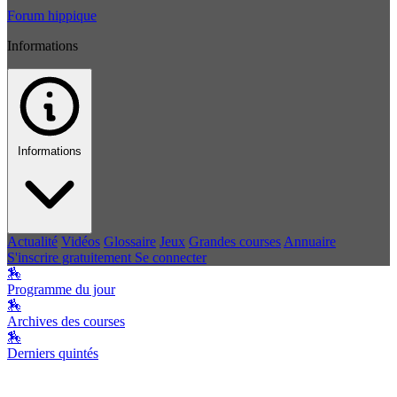
Forum hippique
Informations
Informations
Actualité
Vidéos
Glossaire
Jeux
Grandes courses
Annuaire
S'inscrire gratuitement
Se connecter
🏇
Programme du jour
🏇
Archives des courses
🏇
Derniers quintés