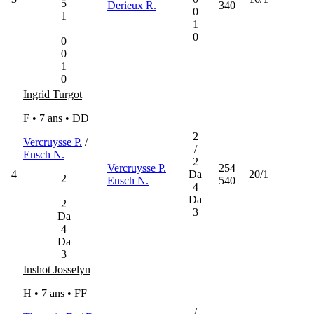
5
Derieux R.
340
0
1
1
|
0
0
0
1
0
Ingrid Turgot
F • 7 ans •
DD
2
Vercruysse P.
/
/
Ensch N.
2
Vercruysse P.
254
4
Da
20/1
2
Ensch N.
540
4
|
Da
2
3
Da
4
Da
3
Inshot Josselyn
H • 7 ans •
FF
/