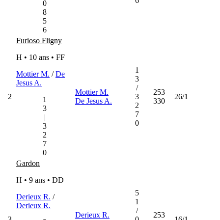
6
0
8
5
6
Furioso Fligny
H • 10 ans •
FF
1
Mottier M.
/
De
3
Jesus A.
/
Mottier M.
253
2
3
26/1
1
De Jesus A.
330
2
3
7
|
0
3
2
7
0
Gardon
H • 9 ans •
DD
5
Derieux R.
/
1
Derieux R.
/
Derieux R.
253
3
0
16/1