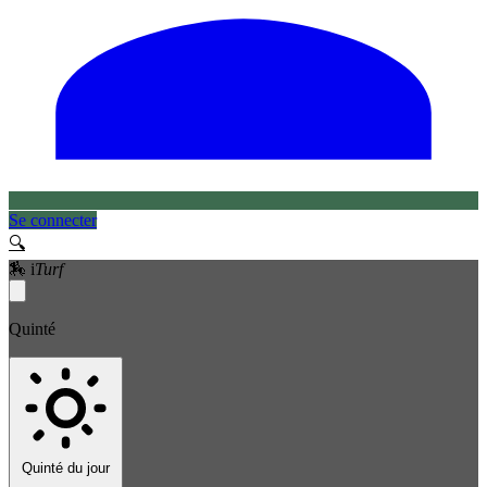
Se connecter
🔍
🏇
i
Turf
Quinté
Quinté du jour