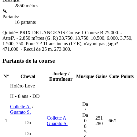
Distance:
2850 mètres
🏇
Partants:
16 partants
Quinté+
PRIX DE LANGEAIS Course 1 Course B 75.000. -
Attel?. - 2.850 m?tres (G. P.) 33.750, 18.750, 10.500, 6.000, 3.750,
1.500, 750. Pour 7 ? 11 ans inclus (I ? E), n'ayant pas gagn?
471.000. - Recul de 25 m. 273.000.
Partants de la course
Jockey /
N°
Cheval
Musique
Gains
Cote
Points
Entraîneur
Holéro Love
H • 8 ans •
DD
Da
Collette A.
/
/
Guarato S.
Da
Collette A.
251
1
0
66/1
Da
Guarato S.
280
8
|
5
Da