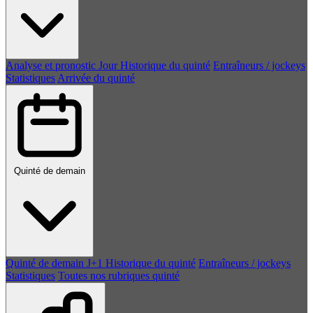
Analyse et pronostic
Jour
Historique du quinté
Entraîneurs / jockeys
Statistiques
Arrivée du quinté
Quinté de demain
Quinté de demain
J+1
Historique du quinté
Entraîneurs / jockeys
Statistiques
Toutes nos rubriques quinté