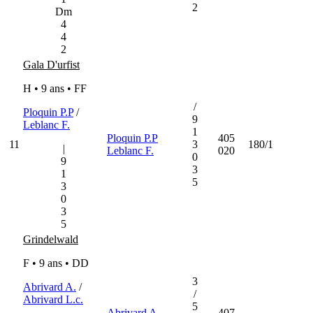
2
Dm
4
4
2
Gala D'urfist
H • 9 ans •
FF
/
Ploquin P.P
/
9
Leblanc F.
1
Ploquin P.P
405
11
3
180/1
|
Leblanc F.
020
0
9
3
1
5
3
0
3
5
Grindelwald
F • 9 ans •
DD
3
Abrivard A.
/
/
Abrivard L.c.
5
Abrivard A.
407