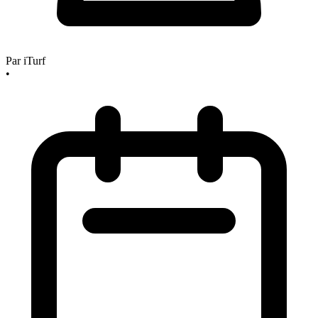
Par
iTurf
•