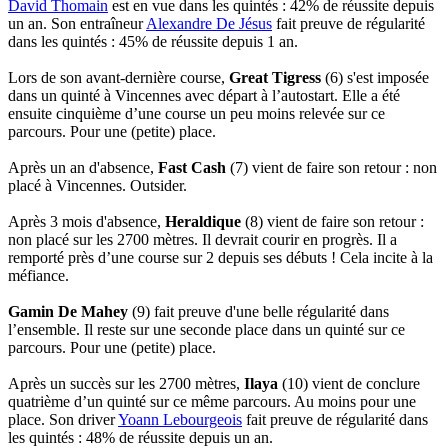
David Thomain
est en vue dans les quintés : 42% de réussite depuis
un an. Son entraîneur
Alexandre De Jésus
fait preuve de régularité
dans les quintés : 45% de réussite depuis 1 an.
Lors de son avant-dernière course,
Great Tigress
(6) s'est imposée
dans un quinté à Vincennes avec départ à l’autostart. Elle a été
ensuite cinquième d’une course un peu moins relevée sur ce
parcours. Pour une (petite) place.
Après un an d'absence,
Fast Cash
(7) vient de faire son retour : non
placé à Vincennes. Outsider.
Après 3 mois d'absence,
Heraldique
(8) vient de faire son retour :
non placé sur les 2700 mètres. Il devrait courir en progrès. Il a
remporté près d’une course sur 2 depuis ses débuts ! Cela incite à la
méfiance.
Gamin De Mahey
(9) fait preuve d'une belle régularité dans
l’ensemble. Il reste sur une seconde place dans un quinté sur ce
parcours. Pour une (petite) place.
Après un succès sur les 2700 mètres,
Ilaya
(10) vient de conclure
quatrième d’un quinté sur ce même parcours. Au moins pour une
place. Son driver
Yoann Lebourgeois
fait preuve de régularité dans
les quintés : 48% de réussite depuis un an.