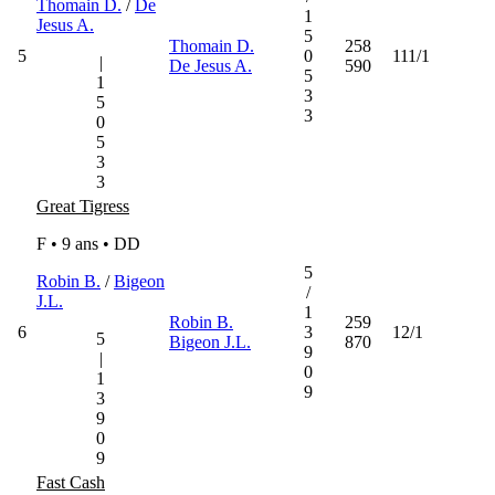
Thomain D.
/
De
1
Jesus A.
5
Thomain D.
258
5
0
111/1
|
De Jesus A.
590
5
1
3
5
3
0
5
3
3
Great Tigress
F • 9 ans •
DD
5
Robin B.
/
Bigeon
/
J.L.
1
Robin B.
259
6
3
12/1
5
Bigeon J.L.
870
9
|
0
1
9
3
9
0
9
Fast Cash