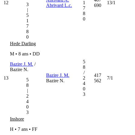
12
1
13/1
3
Abrivard L.c.
690
7
|
8
5
0
1
7
8
0
Hede Darling
M • 8 ans •
DD
5
Bazire J. M.
/
8
Bazire N.
/
Bazire J. M.
417
13
2
7/1
5
Bazire N.
562
4
8
0
|
3
2
4
0
3
Inshore
H • 7 ans •
FF