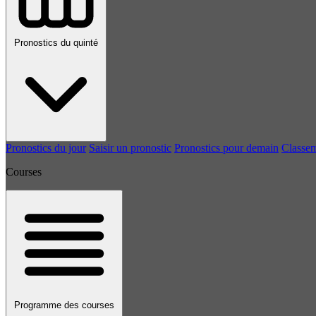
Pronostics du quinté
Pronostics du jour
Saisir un pronostic
Pronostics pour demain
Classem
Courses
Programme des courses