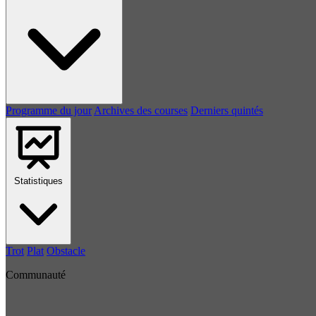
Programme du jour
Archives des courses
Derniers quintés
Statistiques
Trot
Plat
Obstacle
Communauté