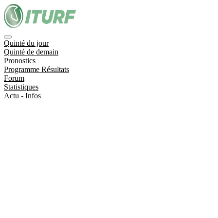
Quinté du jour
Quinté de demain
Pronostics
Programme Résultats
Forum
Statistiques
Actu - Infos