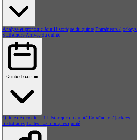
Analyse et pronostic
Jour
Historique du quinté
Entraîneurs / jockeys
Statistiques
Arrivée du quinté
Quinté de demain
Quinté de demain
J+1
Historique du quinté
Entraîneurs / jockeys
Statistiques
Toutes nos rubriques quinté