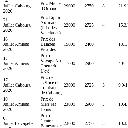
24
Prix Michel
Juillet
Cabourg
29000
2750
8
21.9/
d'Ornano
2026
Prix Equin
21
Normand
Juillet
Cabourg
22000
2725
4
15.3/
(Prix des
2026
Valerianes)
18
Prix des
Juillet
Amiens
Balades
15000
2400
13.1/
2026
Picardes
Prix du
18
Voyage Au
Juillet
Amiens
17000
2900
40/1
Coeur de
2026
L'eté
Prix de
17
l'Office de
Juillet
Cabourg
23000
2725
3
9.9/1
Tourisme
2026
de Cabourg
10
Prix de
Juillet
Amiens
Mers-les-
23000
2900
3
10.4/
2026
Bains
Prix du
07
Centre
Juillet
La capelle
23000
2750
3
10.3/
Equestre de