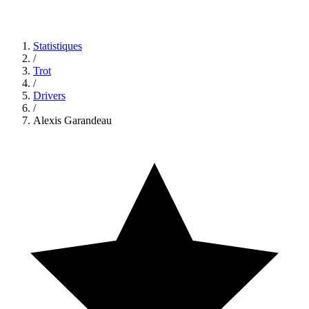
Statistiques
/
Trot
/
Drivers
/
Alexis Garandeau