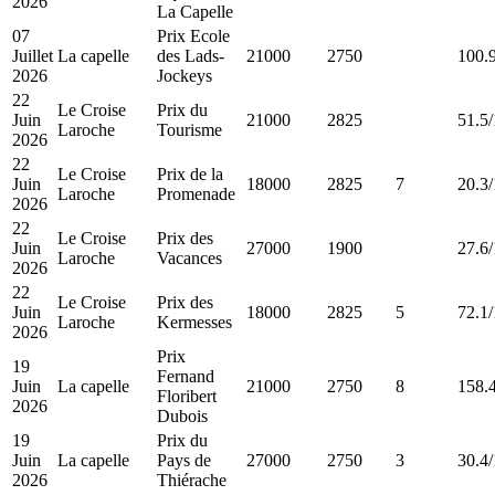
2026
La Capelle
07
Prix Ecole
Juillet
La capelle
des Lads-
21000
2750
100.
2026
Jockeys
22
Le Croise
Prix du
Juin
21000
2825
51.5/
Laroche
Tourisme
2026
22
Le Croise
Prix de la
Juin
18000
2825
7
20.3/
Laroche
Promenade
2026
22
Le Croise
Prix des
Juin
27000
1900
27.6/
Laroche
Vacances
2026
22
Le Croise
Prix des
Juin
18000
2825
5
72.1/
Laroche
Kermesses
2026
Prix
19
Fernand
Juin
La capelle
21000
2750
8
158.
Floribert
2026
Dubois
19
Prix du
Juin
La capelle
Pays de
27000
2750
3
30.4/
2026
Thiérache