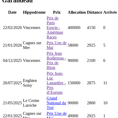
Garandeau
Date
Hippodrome
Prix
Allocation
Distance
Arrivée
Prix de
Paris
22/02/2026
Vincennes
Eqwin -
400000
4150
0
Amérique
Races
Cagnes sur
Prix Une de
21/01/2026
58000
2925
5
Mer
Mai
Prix Jean
Boillereau -
04/12/2025
Vincennes
90000
2100
6
Prix de
Blois
Prix Jean-
Luc
Enghien
26/07/2025
Lagardère -
150000
2875
11
Soisy
Prix
d\'Europe
Grand
Le Croise
21/05/2025
National du
90000
2800
10
Laroche
Trot
Cagnes sur
Prix Une de
22/01/2025
49000
2925
1