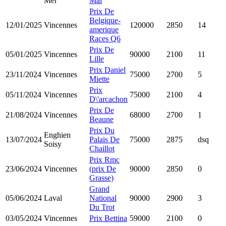
Mer
Mai
Prix De
Belgique-
12/01/2025
Vincennes
120000
2850
14
amerique
Races Q6
Prix De
05/01/2025
Vincennes
90000
2100
11
Lille
Prix Daniel
23/11/2024
Vincennes
75000
2700
5
Miette
Prix
05/11/2024
Vincennes
75000
2100
4
D\'arcachon
Prix De
21/08/2024
Vincennes
68000
2700
1
Beaune
Prix Du
Enghien
13/07/2024
Palais De
75000
2875
dsq
Soisy
Chaillot
Prix Rmc
23/06/2024
Vincennes
(prix De
90000
2850
0
Grasse)
Grand
05/06/2024
Laval
National
90000
2900
3
Du Trot
03/05/2024
Vincennes
Prix Bettina
59000
2100
0