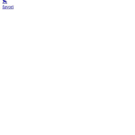
🏇
favori