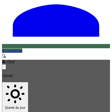
Se connecter
🔍
🏇
i
Turf
Quinté
Quinté du jour