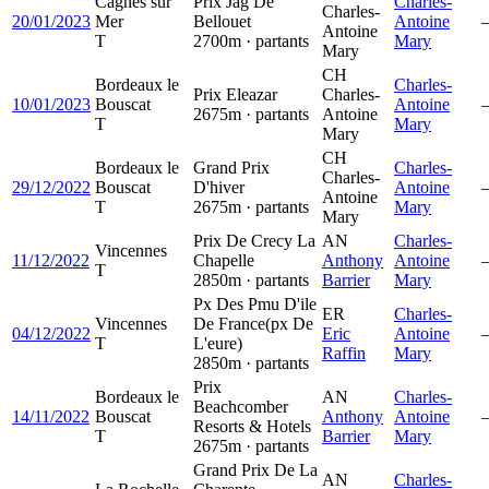
Cagnes sur
Prix Jag De
Charles-
Charles-
20/01/2023
Mer
Bellouet
Antoine
Antoine
T
2700m · partants
Mary
Mary
CH
Bordeaux le
Charles-
Prix Eleazar
Charles-
10/01/2023
Bouscat
Antoine
2675m · partants
Antoine
T
Mary
Mary
CH
Bordeaux le
Grand Prix
Charles-
Charles-
29/12/2022
Bouscat
D'hiver
Antoine
Antoine
T
2675m · partants
Mary
Mary
Prix De Crecy La
AN
Charles-
Vincennes
11/12/2022
Chapelle
Anthony
Antoine
T
2850m · partants
Barrier
Mary
Px Des Pmu D'ile
ER
Charles-
Vincennes
De France(px De
04/12/2022
Eric
Antoine
T
L'eure)
Raffin
Mary
2850m · partants
Prix
Bordeaux le
AN
Charles-
Beachcomber
14/11/2022
Bouscat
Anthony
Antoine
Resorts & Hotels
T
Barrier
Mary
2675m · partants
Grand Prix De La
AN
Charles-