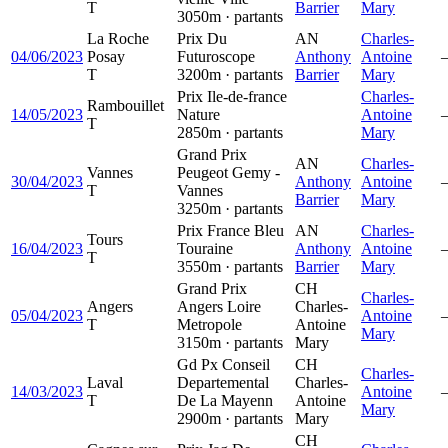
T
Barrier
Mary
3050m · partants
La Roche
Prix Du
AN
Charles-
04/06/2023
Posay
Futuroscope
Anthony
Antoine
T
3200m · partants
Barrier
Mary
Prix Ile-de-france
Charles-
Rambouillet
14/05/2023
Nature
Antoine
T
2850m · partants
Mary
Grand Prix
AN
Charles-
Vannes
Peugeot Gemy -
30/04/2023
Anthony
Antoine
T
Vannes
Barrier
Mary
3250m · partants
Prix France Bleu
AN
Charles-
Tours
16/04/2023
Touraine
Anthony
Antoine
T
3550m · partants
Barrier
Mary
Grand Prix
CH
Charles-
Angers
Angers Loire
Charles-
05/04/2023
Antoine
T
Metropole
Antoine
Mary
3150m · partants
Mary
Gd Px Conseil
CH
Charles-
Laval
Departemental
Charles-
14/03/2023
Antoine
T
De La Mayenn
Antoine
Mary
2900m · partants
Mary
CH