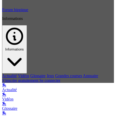
Forum hippique
Informations
Informations
Actualité
Vidéos
Glossaire
Jeux
Grandes courses
Annuaire
S'inscrire gratuitement
Se connecter
🏇
Actualité
🏇
Vidéos
🏇
Glossaire
🏇