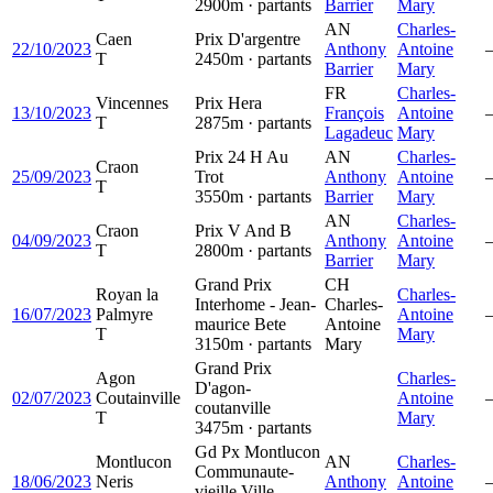
2900m · partants
Barrier
Mary
AN
Charles-
Caen
Prix D'argentre
22/10/2023
Anthony
Antoine
T
2450m · partants
Barrier
Mary
FR
Charles-
Vincennes
Prix Hera
13/10/2023
François
Antoine
T
2875m · partants
Lagadeuc
Mary
Prix 24 H Au
AN
Charles-
Craon
25/09/2023
Trot
Anthony
Antoine
T
3550m · partants
Barrier
Mary
AN
Charles-
Craon
Prix V And B
04/09/2023
Anthony
Antoine
T
2800m · partants
Barrier
Mary
Grand Prix
CH
Royan la
Charles-
Interhome - Jean-
Charles-
16/07/2023
Palmyre
Antoine
maurice Bete
Antoine
T
Mary
3150m · partants
Mary
Grand Prix
Agon
Charles-
D'agon-
02/07/2023
Coutainville
Antoine
coutanville
T
Mary
3475m · partants
Gd Px Montlucon
Montlucon
AN
Charles-
Communaute-
18/06/2023
Neris
Anthony
Antoine
vieille Ville