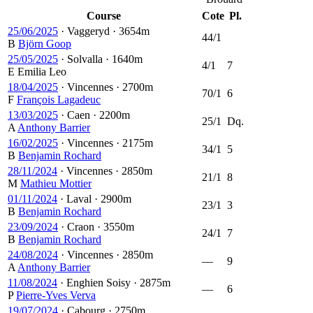
Course
Cote
Pl.
25/06/2025
·
Vaggeryd
·
3654m
44/1
B
Björn Goop
25/05/2025
·
Solvalla
·
1640m
4/1
7
E
Emilia Leo
18/04/2025
·
Vincennes
·
2700m
70/1
6
F
François Lagadeuc
13/03/2025
·
Caen
·
2200m
25/1
Dq.
A
Anthony Barrier
16/02/2025
·
Vincennes
·
2175m
34/1
5
B
Benjamin Rochard
28/11/2024
·
Vincennes
·
2850m
21/1
8
M
Mathieu Mottier
01/11/2024
·
Laval
·
2900m
23/1
3
B
Benjamin Rochard
23/09/2024
·
Craon
·
3550m
24/1
7
B
Benjamin Rochard
24/08/2024
·
Vincennes
·
2850m
—
9
A
Anthony Barrier
11/08/2024
·
Enghien Soisy
·
2875m
—
6
P
Pierre-Yves Verva
19/07/2024
·
Cabourg
·
2750m