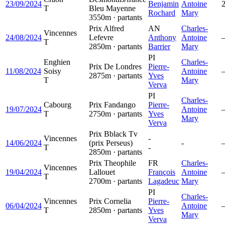
23/09/2024
Benjamin
Antoine
2
T
Bleu Mayenne
Rochard
Mary
3550m · partants
Prix Alfred
AN
Charles-
Vincennes
24/08/2024
Lefevre
Anthony
Antoine
T
2850m · partants
Barrier
Mary
PI
Enghien
Charles-
Prix De Londres
Pierre-
11/08/2024
Soisy
Antoine
2875m · partants
Yves
T
Mary
Verva
PI
Charles-
Cabourg
Prix Fandango
Pierre-
19/07/2024
Antoine
T
2750m · partants
Yves
Mary
Verva
Prix Bblack Tv
Vincennes
-
14/06/2024
(prix Perseus)
-
T
-
2850m · partants
Prix Theophile
FR
Charles-
Vincennes
19/04/2024
Lallouet
François
Antoine
T
2700m · partants
Lagadeuc
Mary
PI
Charles-
Vincennes
Prix Cornelia
Pierre-
06/04/2024
Antoine
T
2850m · partants
Yves
Mary
Verva