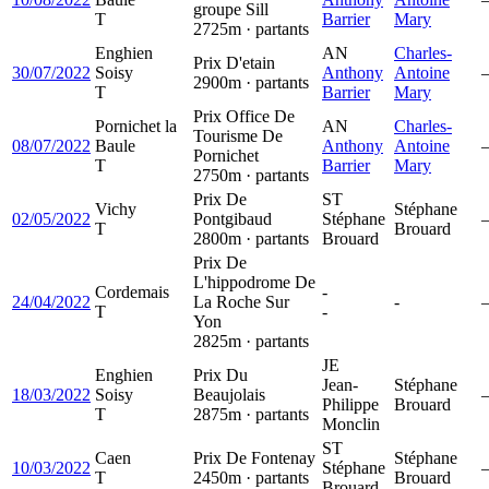
groupe Sill
T
Barrier
Mary
2725m · partants
Enghien
AN
Charles-
Prix D'etain
30/07/2022
Soisy
Anthony
Antoine
2900m · partants
T
Barrier
Mary
Prix Office De
Pornichet la
AN
Charles-
Tourisme De
08/07/2022
Baule
Anthony
Antoine
Pornichet
T
Barrier
Mary
2750m · partants
Prix De
ST
Vichy
Stéphane
02/05/2022
Pontgibaud
Stéphane
T
Brouard
2800m · partants
Brouard
Prix De
L'hippodrome De
Cordemais
-
24/04/2022
La Roche Sur
-
T
-
Yon
2825m · partants
JE
Enghien
Prix Du
Jean-
Stéphane
18/03/2022
Soisy
Beaujolais
Philippe
Brouard
T
2875m · partants
Monclin
ST
Caen
Prix De Fontenay
Stéphane
10/03/2022
Stéphane
T
2450m · partants
Brouard
Brouard