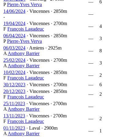
—
6
P
Pierre-Yves Verva
14/06/2024
·
Vincennes
·
2850m
—
-
19/04/2024
·
Vincennes
·
2700m
—
4
F
François Lagadeuc
06/04/2024
·
Vincennes
·
2850m
—
3
P
Pierre-Yves Verva
06/03/2024
·
Amiens
·
2925m
—
8
A
Anthony Barrier
25/02/2024
·
Vincennes
·
2700m
—
3
A
Anthony Barrier
10/02/2024
·
Vincennes
·
2850m
—
2
F
François Lagadeuc
30/12/2023
·
Vincennes
·
2700m
—
6
20/12/2023
·
Vincennes
·
2850m
—
2
F
François Lagadeuc
25/11/2023
·
Vincennes
·
2700m
—
A
Anthony Barrier
13/11/2023
·
Vincennes
·
2700m
—
2
F
François Lagadeuc
01/11/2023
·
Laval
·
2900m
—
1
A
Anthony Barrier