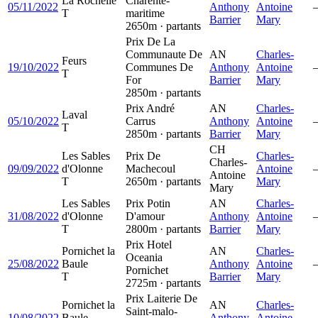
La Rochelle
Charente-
05/11/2022
Anthony
Antoine
T
maritime
Barrier
Mary
2650m · partants
Prix De La
Communaute De
AN
Charles-
Feurs
19/10/2022
Communes De
Anthony
Antoine
T
For
Barrier
Mary
2850m · partants
Prix André
AN
Charles-
Laval
05/10/2022
Carrus
Anthony
Antoine
T
2850m · partants
Barrier
Mary
CH
Les Sables
Prix De
Charles-
Charles-
09/09/2022
d'Olonne
Machecoul
Antoine
Antoine
T
2650m · partants
Mary
Mary
Les Sables
Prix Potin
AN
Charles-
31/08/2022
d'Olonne
D'amour
Anthony
Antoine
T
2800m · partants
Barrier
Mary
Prix Hotel
Pornichet la
AN
Charles-
Oceania
25/08/2022
Baule
Anthony
Antoine
Pornichet
T
Barrier
Mary
2725m · partants
Prix Laiterie De
Pornichet la
AN
Charles-
Saint-malo-
10/08/2022
Baule
Anthony
Antoine