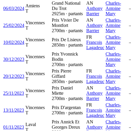
Grand National
AN
Charles-
Amiens
06/03/2024
Du Trot
Anthony
Antoine
T
2925m · partants
Barrier
Mary
Prix Vivier De
AN
Charles-
Vincennes
25/02/2024
Montfort
Anthony
Antoine
T
2700m · partants
Barrier
Mary
FR
Charles-
Vincennes
Prix De Lisieux
10/02/2024
François
Antoine
T
2850m · partants
Lagadeuc
Mary
Prix Yvonnick
Charles-
Vincennes
30/12/2023
Bodin
Antoine
T
2700m · partants
Mary
Prix Pierre
FR
Charles-
Vincennes
20/12/2023
Giffard
François
Antoine
T
2850m · partants
Lagadeuc
Mary
Prix Daniel
AN
Charles-
Vincennes
25/11/2023
Miette
Anthony
Antoine
T
2700m · partants
Barrier
Mary
FR
Charles-
Vincennes
Prix D'argentan
13/11/2023
François
Antoine
T
2700m · partants
Lagadeuc
Mary
Prix Annick Et
AN
Charles-
Laval
01/11/2023
Georges Dreux
Anthony
Antoine
T