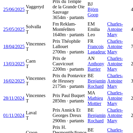
Prix du Temple
BJ
Vaggeryd
de la Grande Oie
25/06/2025
Björn
4
T
Sauvage
Goop
3654m · partants
Fm Reklam-
EM
Charles-
Solvalla
25/05/2025
Montéeliten
Emilia
Antoine
4
T
1640m · partants
Leo
Mary
Prix Théophile
FR
Charles-
Vincennes
18/04/2025
Lallouet
François
Antoine
7
T
2700m · partants
Lagadeuc
Mary
Prix de
AN
Charles-
Caen
13/03/2025
Cauvicourt
Anthony
Antoine
2
T
2200m · partants
Barrier
Mary
Prix du Pontavice
BE
Charles-
Vincennes
16/02/2025
de Heussey
Benjamin
Antoine
3
T
2175m · partants
Rochard
Mary
MA
Charles-
Vincennes
Prix Paul Buquet
28/11/2024
Mathieu
Antoine
2
T
2850m · partants
Mottier
Mary
Prix Annick Et
BE
Charles-
Laval
01/11/2024
Georges Dreux
Benjamin
Antoine
2
T
2900m · partants
Rochard
Mary
Prix H.
BE
Charles-
Craon
Desmontils/france