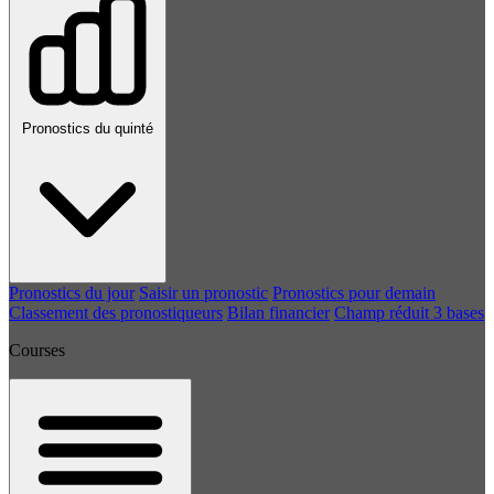
Pronostics du quinté
Pronostics du jour
Saisir un pronostic
Pronostics pour demain
Classement des pronostiqueurs
Bilan financier
Champ réduit 3 bases
Courses