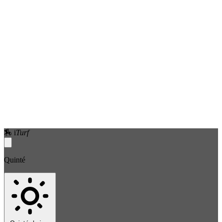
🏇
i
Turf
Quinté