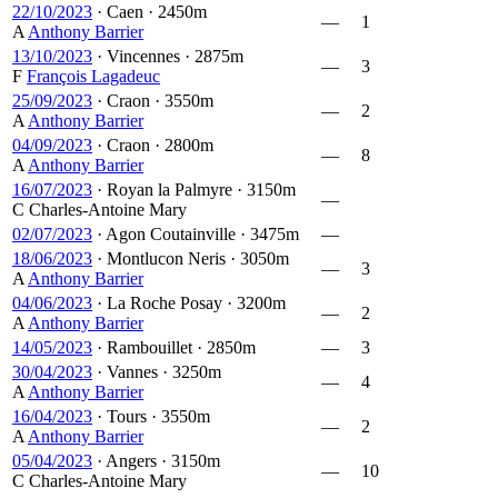
22/10/2023
·
Caen
·
2450m
—
1
A
Anthony Barrier
13/10/2023
·
Vincennes
·
2875m
—
3
F
François Lagadeuc
25/09/2023
·
Craon
·
3550m
—
2
A
Anthony Barrier
04/09/2023
·
Craon
·
2800m
—
8
A
Anthony Barrier
16/07/2023
·
Royan la Palmyre
·
3150m
—
C
Charles-Antoine Mary
02/07/2023
·
Agon Coutainville
·
3475m
—
18/06/2023
·
Montlucon Neris
·
3050m
—
3
A
Anthony Barrier
04/06/2023
·
La Roche Posay
·
3200m
—
2
A
Anthony Barrier
14/05/2023
·
Rambouillet
·
2850m
—
3
30/04/2023
·
Vannes
·
3250m
—
4
A
Anthony Barrier
16/04/2023
·
Tours
·
3550m
—
2
A
Anthony Barrier
05/04/2023
·
Angers
·
3150m
—
10
C
Charles-Antoine Mary