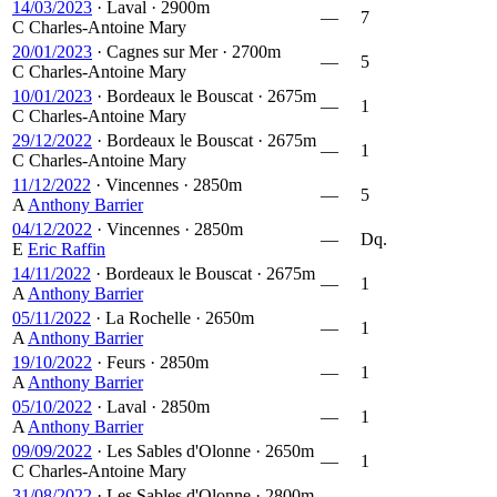
14/03/2023
·
Laval
·
2900m
—
7
C
Charles-Antoine Mary
20/01/2023
·
Cagnes sur Mer
·
2700m
—
5
C
Charles-Antoine Mary
10/01/2023
·
Bordeaux le Bouscat
·
2675m
—
1
C
Charles-Antoine Mary
29/12/2022
·
Bordeaux le Bouscat
·
2675m
—
1
C
Charles-Antoine Mary
11/12/2022
·
Vincennes
·
2850m
—
5
A
Anthony Barrier
04/12/2022
·
Vincennes
·
2850m
—
Dq.
E
Eric Raffin
14/11/2022
·
Bordeaux le Bouscat
·
2675m
—
1
A
Anthony Barrier
05/11/2022
·
La Rochelle
·
2650m
—
1
A
Anthony Barrier
19/10/2022
·
Feurs
·
2850m
—
1
A
Anthony Barrier
05/10/2022
·
Laval
·
2850m
—
1
A
Anthony Barrier
09/09/2022
·
Les Sables d'Olonne
·
2650m
—
1
C
Charles-Antoine Mary
31/08/2022
·
Les Sables d'Olonne
·
2800m