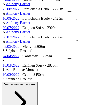
—
1
A
Anthony Barrier
25/08/2022
·
Pornichet la Baule
·
2725m
—
1
A
Anthony Barrier
10/08/2022
·
Pornichet la Baule
·
2725m
—
1
A
Anthony Barrier
30/07/2022
·
Enghien Soisy
·
2900m
—
1
A
Anthony Barrier
08/07/2022
·
Pornichet la Baule
·
2750m
—
1
A
Anthony Barrier
02/05/2022
·
Vichy
·
2800m
—
S
Stéphane Brouard
24/04/2022
·
Cordemais
·
2825m
—
-
18/03/2022
·
Enghien Soisy
·
2875m
—
J
Jean-Philippe Monclin
10/03/2022
·
Caen
·
2450m
—
S
Stéphane Brouard
Voir toutes les courses