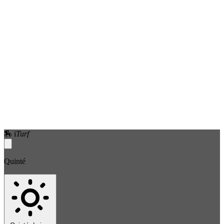
🏇
i
Turf
Quinté