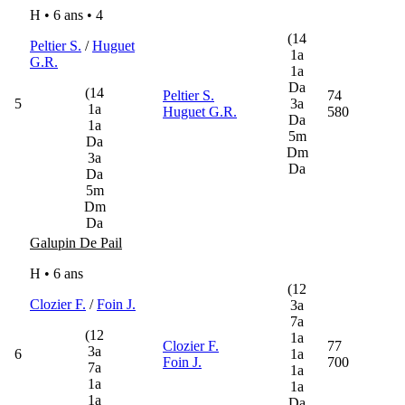
H • 6 ans •
4
(14
Peltier S.
/
Huguet
1a
G.R.
1a
Da
(14
Peltier S.
74
5
3a
1a
Huguet G.R.
580
Da
1a
5m
Da
Dm
3a
Da
Da
5m
Dm
Da
Galupin De Pail
H • 6 ans
(12
Clozier F.
/
Foin J.
3a
7a
(12
1a
Clozier F.
77
3a
6
1a
Foin J.
700
7a
1a
1a
1a
1a
Da