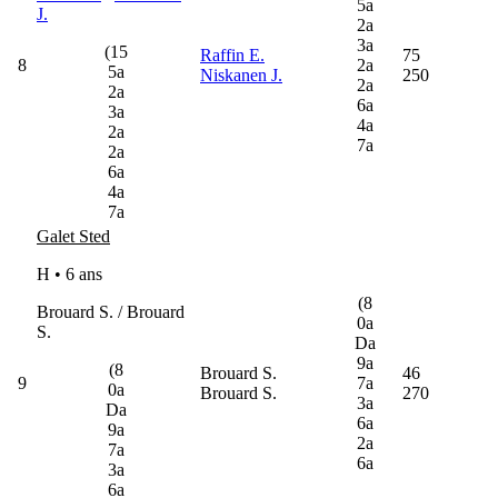
5a
J.
2a
3a
(15
Raffin E.
75
8
2a
5a
Niskanen J.
250
2a
2a
6a
3a
4a
2a
7a
2a
6a
4a
7a
Galet Sted
H • 6 ans
(8
Brouard S. / Brouard
0a
S.
Da
9a
(8
Brouard S.
46
9
7a
0a
Brouard S.
270
3a
Da
6a
9a
2a
7a
6a
3a
6a