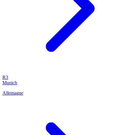
R3
Munich
Allemagne