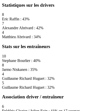
Statistiques sur les drivers
8
Eric Raffin : 43%
7
Alexandre Abrivard : 42%
4
Matthieu Abrivard : 34%
Stats sur les entraîneurs
10
Stephane Bourlier : 40%
8
Jarmo Niskanen : 35%
4
Guillaume Richard Huguet : 32%
5
Guillaume Richard Huguet : 32%
Association driver / entraîneur
6
Frédéric Clozier / Julien Foin : 41% en 17 courses