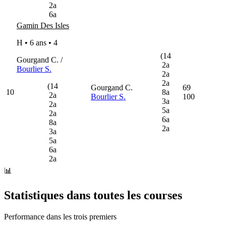
2a
6a
Gamin Des Isles
H • 6 ans •
4
(14
Gourgand C. /
2a
Bourlier S.
2a
2a
(14
Gourgand C.
69
10
8a
2a
Bourlier S.
100
3a
2a
5a
2a
6a
8a
2a
3a
5a
6a
2a
📊
Statistiques dans toutes les courses
Performance dans les trois premiers