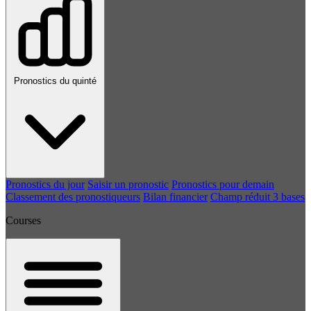
Pronostics du quinté
Pronostics du jour
Saisir un pronostic
Pronostics pour demain
Classement des pronostiqueurs
Bilan financier
Champ réduit 3 bases
Courses