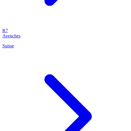
R7
Avenches
Suisse