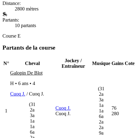
Distance:
2800 mètres
🏇
Partants:
10 partants
Course E
Partants de la course
Jockey /
N°
Cheval
Musique
Gains
Cote
Entraîneur
Galopin De Blot
H • 6 ans •
4
(31
Cuoq J.
/ Cuoq J.
2a
3a
(31
1a
Cuoq J.
76
2a
1
1a
Cuoq J.
280
3a
6a
1a
2a
1a
2a
6a
9a
2a