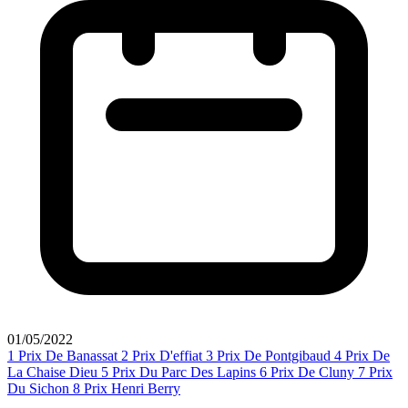
01/05/2022
1
Prix De Banassat
2
Prix D'effiat
3
Prix De Pontgibaud
4
Prix De
La Chaise Dieu
5
Prix Du Parc Des Lapins
6
Prix De Cluny
7
Prix
Du Sichon
8
Prix Henri Berry