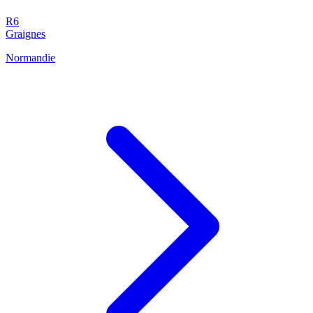
R6
Graignes
Normandie