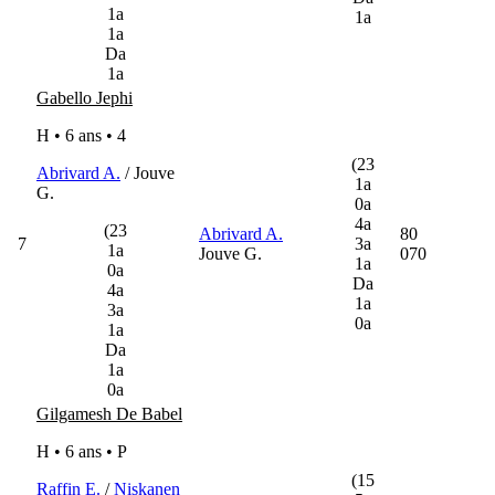
1a
1a
1a
Da
1a
Gabello Jephi
H • 6 ans •
4
(23
Abrivard A.
/ Jouve
1a
G.
0a
4a
(23
Abrivard A.
80
7
3a
1a
Jouve G.
070
1a
0a
Da
4a
1a
3a
0a
1a
Da
1a
0a
Gilgamesh De Babel
H • 6 ans •
P
(15
Raffin E.
/
Niskanen