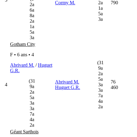
Cormy M.
2a
790
2a
1a
6a
5a
8a
3a
2a
1a
5a
3a
Gotham City
F • 6 ans •
4
(31
Abrivard M.
/
Huguet
9a
G.R.
2a
5a
(31
Abrivard M.
76
4
3a
9a
Huguet G.R.
460
3a
2a
7a
5a
4a
3a
2a
3a
7a
4a
2a
Géant Sarthois