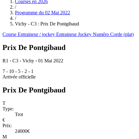
Courses en
2026
/
Programme du
02 Mai 2022
/
Vichy - C3 : Prix De Pontgibaud
Course
Entraineur / jockey
Entraineur
Jockey
Numéro
Corde (plat)
Prix De Pontgibaud
R1 › C3 › Vichy ›
01 Mai 2022
7 - 10 - 5 - 2 - 1
Arrivée officielle
Prix De Pontgibaud
T
Type:
Trot
€
Prix:
24000€
M