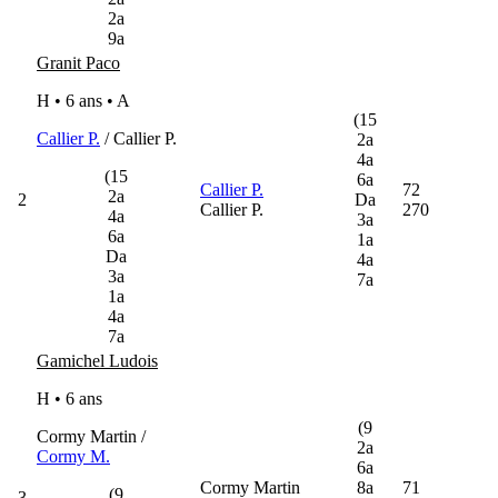
2a
9a
Granit Paco
H • 6 ans •
A
(15
Callier P.
/ Callier P.
2a
4a
(15
6a
Callier P.
72
2a
2
Da
Callier P.
270
4a
3a
6a
1a
Da
4a
3a
7a
1a
4a
7a
Gamichel Ludois
H • 6 ans
(9
Cormy Martin /
2a
Cormy M.
6a
Cormy Martin
8a
71
(9
3