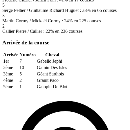
5
Serge Peltier / Guillaume Richard Huguet : 38% en 66 courses
3
Martin Cormy / Mickaël Cormy : 24% en 225 courses
2
Callier Pierre / Callier : 22% en 236 courses
Arrivée de la course
Arrivée
Numéro
Cheval
1er
7
Gabello Jephi
2ème
10
Gamin Des Isles
3ème
5
Géant Sarthois
4ème
2
Granit Paco
5ème
1
Galopin De Blot