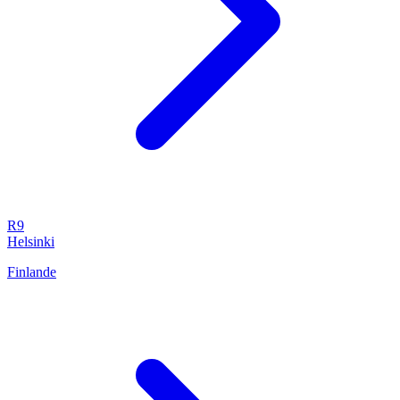
R9
Helsinki
Finlande