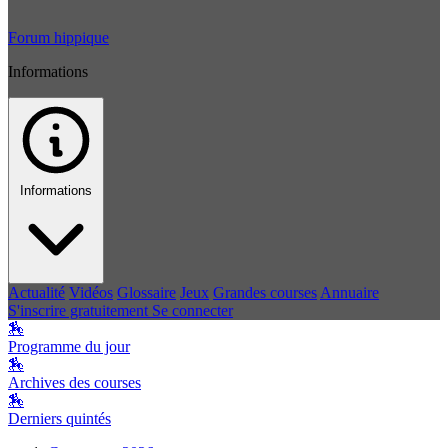
Forum hippique
Informations
Informations
Actualité
Vidéos
Glossaire
Jeux
Grandes courses
Annuaire
S'inscrire gratuitement
Se connecter
🏇
Programme du jour
🏇
Archives des courses
🏇
Derniers quintés