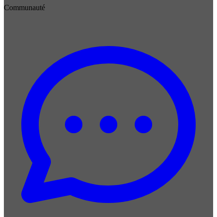
Communauté