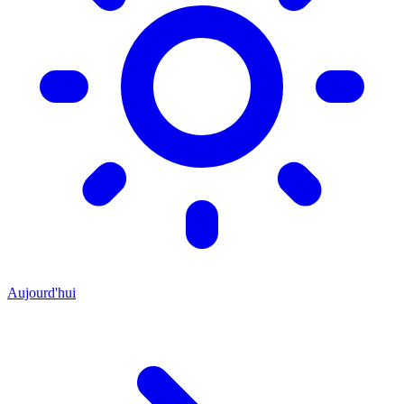
Aujourd'hui