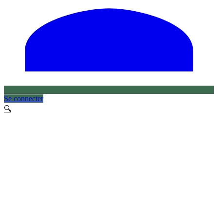
Se connecter
🔍