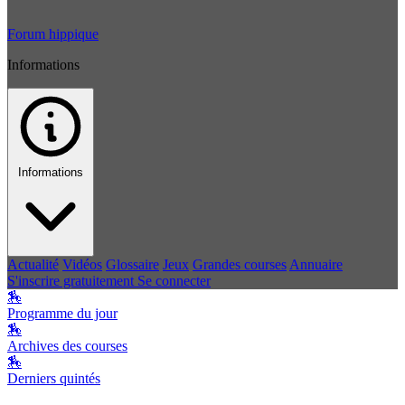
Forum hippique
Informations
Informations
Actualité
Vidéos
Glossaire
Jeux
Grandes courses
Annuaire
S'inscrire gratuitement
Se connecter
🏇
Programme du jour
🏇
Archives des courses
🏇
Derniers quintés