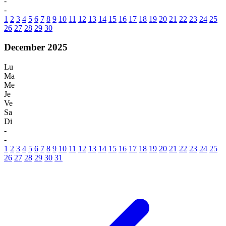
-
-
1
2
3
4
5
6
7
8
9
10
11
12
13
14
15
16
17
18
19
20
21
22
23
24
25
26
27
28
29
30
December 2025
Lu
Ma
Me
Je
Ve
Sa
Di
-
-
1
2
3
4
5
6
7
8
9
10
11
12
13
14
15
16
17
18
19
20
21
22
23
24
25
26
27
28
29
30
31