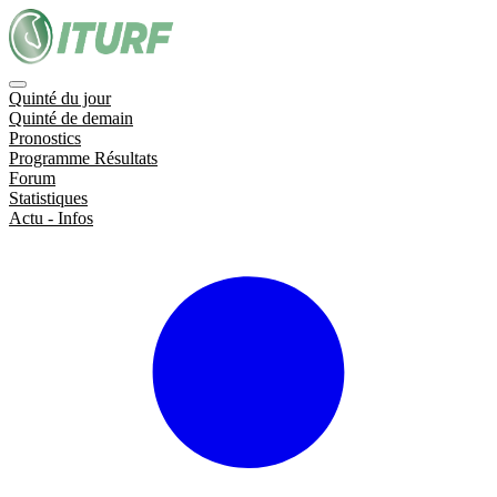
Quinté du jour
Quinté de demain
Pronostics
Programme Résultats
Forum
Statistiques
Actu - Infos