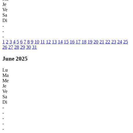
Je
Ve
Sa
Di
-
-
-
1
2
3
4
5
6
7
8
9
10
11
12
13
14
15
16
17
18
19
20
21
22
23
24
25
26
27
28
29
30
31
June 2025
Lu
Ma
Me
Je
Ve
Sa
Di
-
-
-
-
-