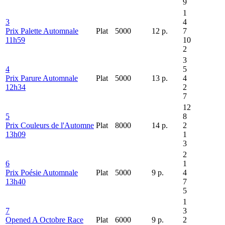
9
1
3
4
Prix Palette Automnale
Plat
5000
12
p.
7
11h59
10
2
3
4
5
Prix Parure Automnale
Plat
5000
13
p.
4
12h34
2
7
12
5
8
Prix Couleurs de l'Automne
Plat
8000
14
p.
2
13h09
1
3
2
6
1
Prix Poésie Automnale
Plat
5000
9
p.
4
13h40
7
5
1
7
3
Opened A Octobre Race
Plat
6000
9
p.
2