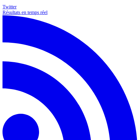
Twitter
Résultats en temps réel