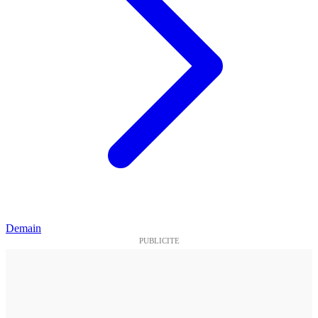
Demain