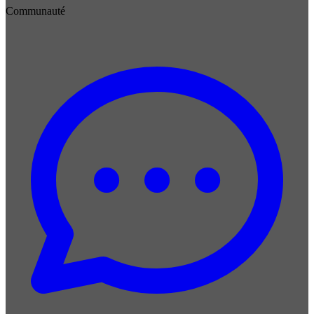
Communauté