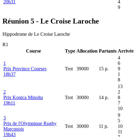
20h31
4
9
Réunion 5 - Le Croise Laroche
Hippodrome de Le Croise Laroche
R1
Course
Type
Allocation
Partants
Arrivée
4
1
6
Prix Province Courses
Trot
39000
15
p.
9
18h37
1
8
13
2
2
Prix Konica Minolta
Trot
30000
14
p.
8
19h11
7
10
9
3
5
Prix de l'Olympique Rugby
Trot
30000
11
p.
10
Marcquois
11
19h43