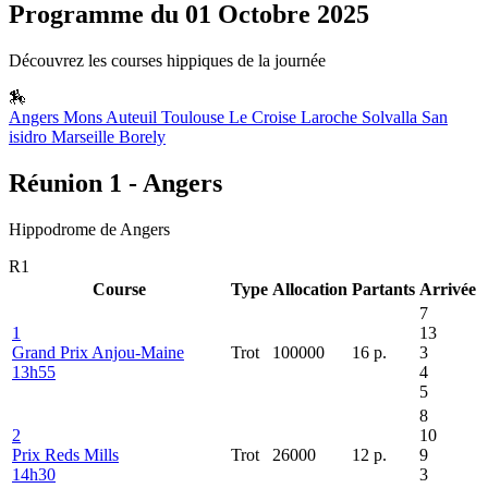
Programme du 01 Octobre 2025
Découvrez les courses hippiques de la journée
🏇
Angers
Mons
Auteuil
Toulouse
Le Croise Laroche
Solvalla
San
isidro
Marseille Borely
Réunion 1 - Angers
Hippodrome de Angers
R1
Course
Type
Allocation
Partants
Arrivée
7
1
13
Grand Prix Anjou-Maine
Trot
100000
16
p.
3
13h55
4
5
8
2
10
Prix Reds Mills
Trot
26000
12
p.
9
14h30
3