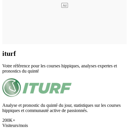
iturf
Votre référence pour les courses hippiques, analyses expertes et
pronostics du quinté
Analyse et pronostic du quinté du jour, statistiques sur les courses
hippiques et communauté active de passionnés.
200K+
Visiteurs/mois