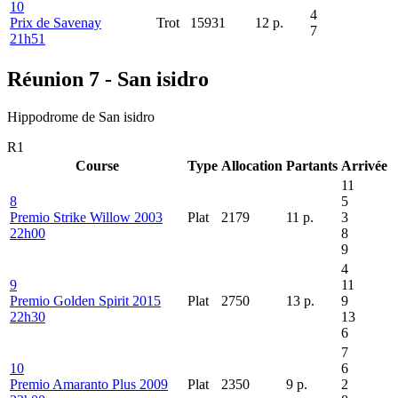
10
4
Prix de Savenay
Trot
15931
12
p.
7
21h51
Réunion 7 - San isidro
Hippodrome de San isidro
R1
Course
Type
Allocation
Partants
Arrivée
11
8
5
Premio Strike Willow 2003
Plat
2179
11
p.
3
22h00
8
9
4
9
11
Premio Golden Spirit 2015
Plat
2750
13
p.
9
22h30
13
6
7
10
6
Premio Amaranto Plus 2009
Plat
2350
9
p.
2