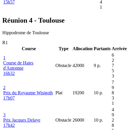
15h57
4
1
Réunion 4 - Toulouse
Hippodrome de Toulouse
R1
Course
Type
Allocation
Partants
Arrivée
6
1
2
Course de Haies
Obstacle
42000
9
p.
7
d'Automne
5
16h32
3
7
2
9
Prix du Royaume Wisigoth
Plat
19200
10
p.
8
17h07
3
1
4
3
9
Prix Jacques Delaye
Obstacle
26000
10
p.
2
17h42
8