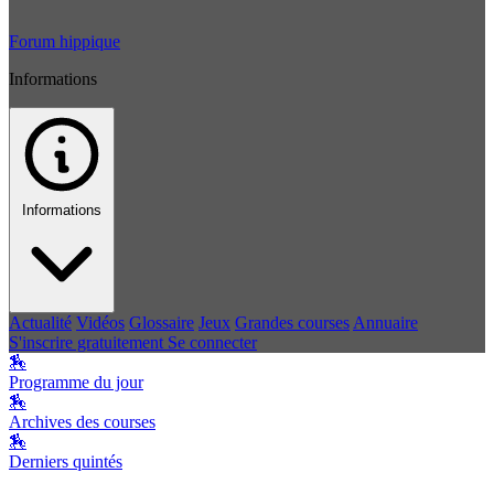
Forum hippique
Informations
Informations
Actualité
Vidéos
Glossaire
Jeux
Grandes courses
Annuaire
S'inscrire gratuitement
Se connecter
🏇
Programme du jour
🏇
Archives des courses
🏇
Derniers quintés