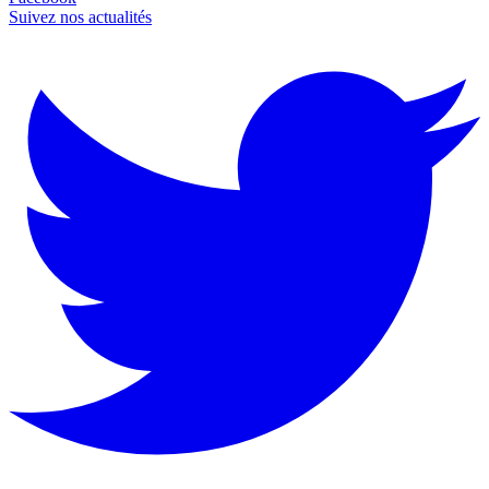
Suivez nos actualités