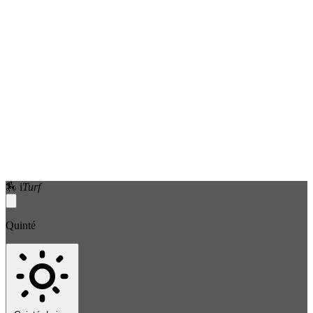
🏇
i
Turf
Quinté