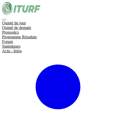
Quinté du jour
Quinté de demain
Pronostics
Programme Résultats
Forum
Statistiques
Actu - Infos