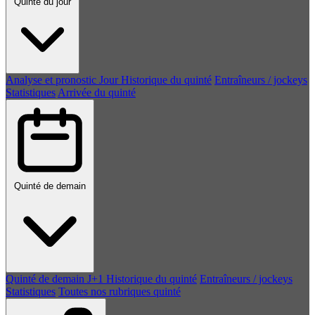
Quinté du jour
Analyse et pronostic
Jour
Historique du quinté
Entraîneurs / jockeys
Statistiques
Arrivée du quinté
Quinté de demain
Quinté de demain
J+1
Historique du quinté
Entraîneurs / jockeys
Statistiques
Toutes nos rubriques quinté