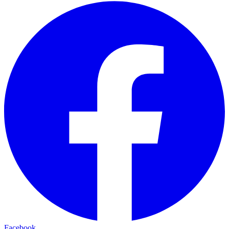
Facebook