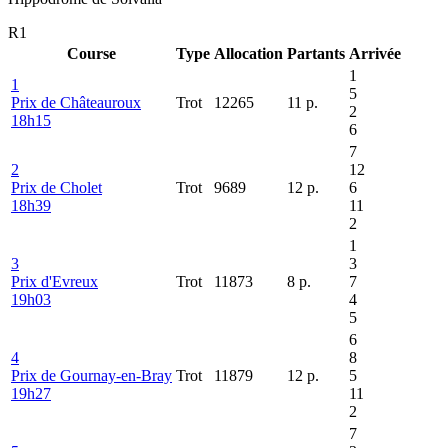
R1
Course
Type
Allocation
Partants
Arrivée
1
1
5
Prix de Châteauroux
Trot
12265
11
p.
2
18h15
6
7
2
12
Prix de Cholet
Trot
9689
12
p.
6
18h39
11
2
1
3
3
Prix d'Evreux
Trot
11873
8
p.
7
19h03
4
5
6
4
8
Prix de Gournay-en-Bray
Trot
11879
12
p.
5
19h27
11
2
7