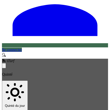
Se connecter
🔍
🏇
i
Turf
Quinté
Quinté du jour