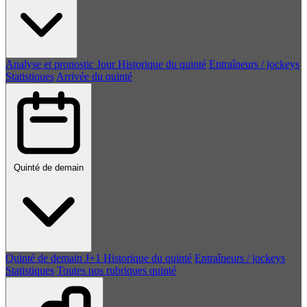
Analyse et pronostic
Jour
Historique du quinté
Entraîneurs / jockeys
Statistiques
Arrivée du quinté
Quinté de demain
Quinté de demain
J+1
Historique du quinté
Entraîneurs / jockeys
Statistiques
Toutes nos rubriques quinté