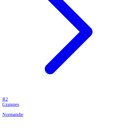
R2
Graignes
Normandie