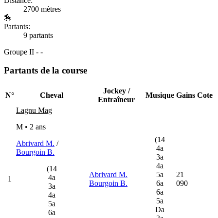
Distance:
2700 mètres
🏇
Partants:
9 partants
Groupe II - -
Partants de la course
Jockey /
N°
Cheval
Musique
Gains
Cote
Entraîneur
Lagnu Mag
M • 2 ans
(14
Abrivard M.
/
4a
Bourgoin B.
3a
4a
(14
Abrivard M.
5a
21
4a
1
Bourgoin B.
6a
090
3a
6a
4a
5a
5a
Da
6a