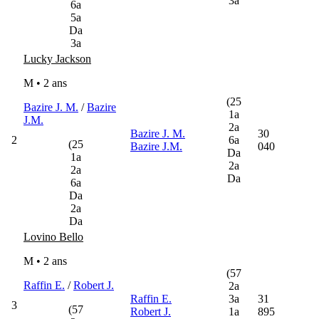
3a
6a
5a
Da
3a
Lucky Jackson
M • 2 ans
(25
Bazire J. M.
/
Bazire
1a
J.M.
2a
Bazire J. M.
30
2
6a
(25
Bazire J.M.
040
Da
1a
2a
2a
Da
6a
Da
2a
Da
Lovino Bello
M • 2 ans
(57
Raffin E.
/
Robert J.
2a
Raffin E.
3a
31
3
(57
Robert J.
1a
895