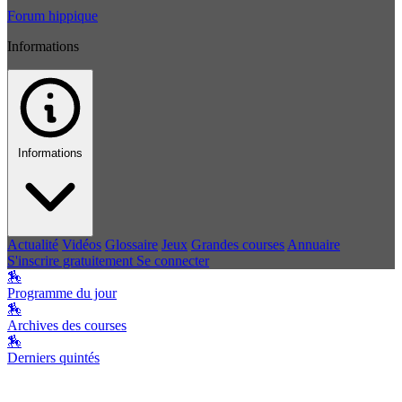
Forum hippique
Informations
Informations
Actualité
Vidéos
Glossaire
Jeux
Grandes courses
Annuaire
S'inscrire gratuitement
Se connecter
🏇
Programme du jour
🏇
Archives des courses
🏇
Derniers quintés