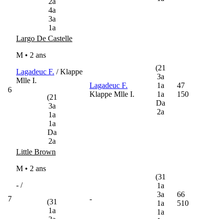
2a
4a
3a
1a
Largo De Castelle
M • 2 ans
(21
Lagadeuc F.
/ Klappe
3a
Mlle I.
Lagadeuc F.
1a
47
6
Klappe Mlle I.
1a
150
(21
Da
3a
2a
1a
1a
Da
2a
Little Brown
M • 2 ans
(31
- /
1a
3a
66
7
-
(31
1a
510
1a
1a