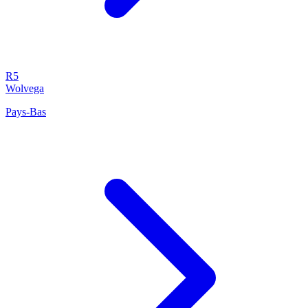
R5
Wolvega
Pays-Bas