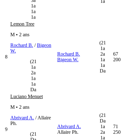
3a
1a
1a
1a
1a
Lemon Tree
M • 2 ans
(21
Rochard B.
/
Bigeon
1a
W.
Rochard B.
2a
67
8
Bigeon W.
1a
200
(21
1a
1a
Da
2a
1a
1a
Da
Luciano Menuet
M • 2 ans
(21
Abrivard A.
/ Allaire
Da
Ph.
Abrivard A.
1a
71
9
Allaire Ph.
2a
250
(21
1a
Da