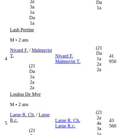
2a
Da
3a
1a
1a
Da
1a
Lash Perrine
M • 2 ans
(21
Nivard F.
/
Malmqvist
Da
T.
Nivard F.
41
4
1a
Malmqvist T.
950
2a
(21
2a
Da
1a
2a
2a
Loulou De Mye
M • 2 ans
(21
Larue R. Ch.
/
Larue
2a
R.c.
Larue R. Ch.
43
5
4a
Larue R.c.
560
3a
(21
1a