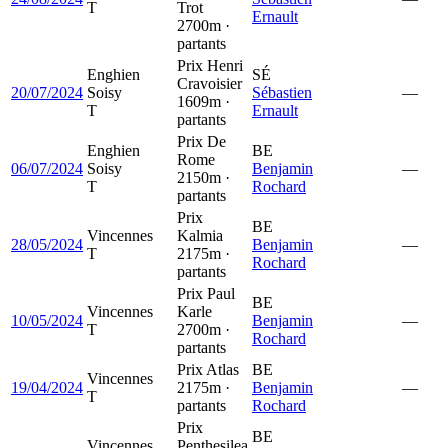
T
Trot
Ernault
2700m ·
partants
Prix Henri
Enghien
SÉ
Cravoisier
20/07/2024
Soisy
Sébastien
—
1609m ·
T
Ernault
partants
Prix De
Enghien
BE
Rome
06/07/2024
Soisy
Benjamin
—
2150m ·
T
Rochard
partants
Prix
BE
Vincennes
Kalmia
28/05/2024
Benjamin
—
T
2175m ·
Rochard
partants
Prix Paul
BE
Vincennes
Karle
10/05/2024
Benjamin
—
T
2700m ·
Rochard
partants
Prix Atlas
BE
Vincennes
19/04/2024
2175m ·
Benjamin
—
T
partants
Rochard
Prix
BE
Vincennes
Penthesilea