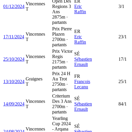
Open Des
ER
Vincennes
01/12/2024
Regions 3
Eric
3/1
T
Ans
Raffin
2875m ·
partants
Prix Pierre
ER
Vincennes
Plazen
17/11/2024
Eric
23/1
T
2700m ·
Raffin
partants
Prix Victor
SÉ
Vincennes
Regis
25/10/2024
Sébastien
17/1
T
2175m ·
Ernault
partants
Prix 24 H
FR
Graignes
Au Trot
13/10/2024
François
25/1
T
2750m ·
Lecanu
partants
Criterium
SÉ
Vincennes
Des 3 Ans
14/09/2024
Sébastien
84/1
T
2700m ·
Ernault
partants
Yearling
Cup 2024
SÉ
Vincennes
- Arqana
24/08/2024
Sébastien
—