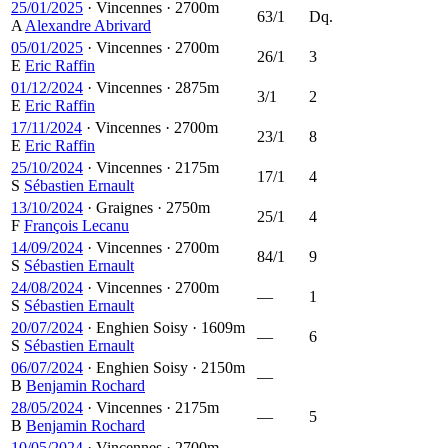
25/01/2025
·
Vincennes
·
2700m
63/1
Dq.
A
Alexandre Abrivard
05/01/2025
·
Vincennes
·
2700m
26/1
3
E
Eric Raffin
01/12/2024
·
Vincennes
·
2875m
3/1
2
E
Eric Raffin
17/11/2024
·
Vincennes
·
2700m
23/1
8
E
Eric Raffin
25/10/2024
·
Vincennes
·
2175m
17/1
4
S
Sébastien Ernault
13/10/2024
·
Graignes
·
2750m
25/1
4
F
François Lecanu
14/09/2024
·
Vincennes
·
2700m
84/1
9
S
Sébastien Ernault
24/08/2024
·
Vincennes
·
2700m
—
1
S
Sébastien Ernault
20/07/2024
·
Enghien Soisy
·
1609m
—
6
S
Sébastien Ernault
06/07/2024
·
Enghien Soisy
·
2150m
—
B
Benjamin Rochard
28/05/2024
·
Vincennes
·
2175m
—
5
B
Benjamin Rochard
10/05/2024
·
Vincennes
·
2700m