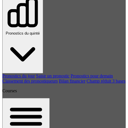
Pronostics du quinté
Pronostics du jour
Saisir un pronostic
Pronostics pour demain
Classement des pronostiqueurs
Bilan financier
Champ réduit 3 bases
Courses