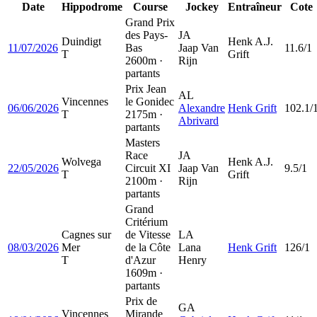
Date
Hippodrome
Course
Jockey
Entraîneur
Cote
Grand Prix
des Pays-
JA
Duindigt
Henk A.J.
11/07/2026
Bas
Jaap Van
11.6/1
T
Grift
2600m ·
Rijn
partants
Prix Jean
AL
Vincennes
le Gonidec
06/06/2026
Alexandre
Henk Grift
102.1/
T
2175m ·
Abrivard
partants
Masters
Race
JA
Wolvega
Henk A.J.
22/05/2026
Circuit XI
Jaap Van
9.5/1
T
Grift
2100m ·
Rijn
partants
Grand
Critérium
Cagnes sur
de Vitesse
LA
08/03/2026
Mer
de la Côte
Lana
Henk Grift
126/1
T
d'Azur
Henry
1609m ·
partants
Prix de
GA
Vincennes
Mirande