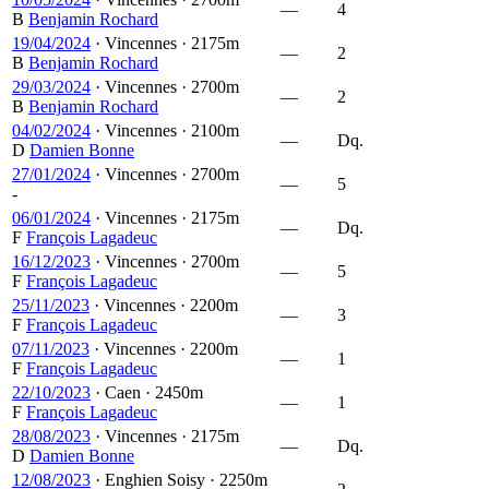
—
4
B
Benjamin Rochard
19/04/2024
·
Vincennes
·
2175m
—
2
B
Benjamin Rochard
29/03/2024
·
Vincennes
·
2700m
—
2
B
Benjamin Rochard
04/02/2024
·
Vincennes
·
2100m
—
Dq.
D
Damien Bonne
27/01/2024
·
Vincennes
·
2700m
—
5
-
06/01/2024
·
Vincennes
·
2175m
—
Dq.
F
François Lagadeuc
16/12/2023
·
Vincennes
·
2700m
—
5
F
François Lagadeuc
25/11/2023
·
Vincennes
·
2200m
—
3
F
François Lagadeuc
07/11/2023
·
Vincennes
·
2200m
—
1
F
François Lagadeuc
22/10/2023
·
Caen
·
2450m
—
1
F
François Lagadeuc
28/08/2023
·
Vincennes
·
2175m
—
Dq.
D
Damien Bonne
12/08/2023
·
Enghien Soisy
·
2250m