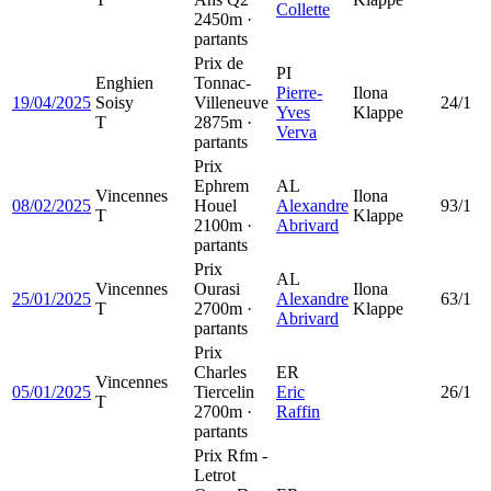
Collette
2450m ·
partants
Prix de
PI
Enghien
Tonnac-
Pierre-
Ilona
19/04/2025
Soisy
Villeneuve
24/1
Yves
Klappe
T
2875m ·
Verva
partants
Prix
Ephrem
AL
Vincennes
Ilona
08/02/2025
Houel
Alexandre
93/1
T
Klappe
2100m ·
Abrivard
partants
Prix
AL
Vincennes
Ourasi
Ilona
25/01/2025
Alexandre
63/1
T
2700m ·
Klappe
Abrivard
partants
Prix
Charles
ER
Vincennes
05/01/2025
Tiercelin
Eric
26/1
T
2700m ·
Raffin
partants
Prix Rfm -
Letrot