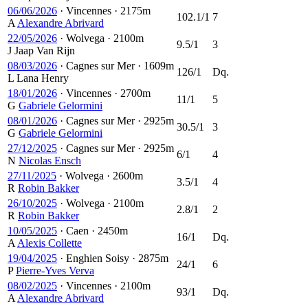
06/06/2026
·
Vincennes
·
2175m
102.1/1
7
A
Alexandre Abrivard
22/05/2026
·
Wolvega
·
2100m
9.5/1
3
J
Jaap Van Rijn
08/03/2026
·
Cagnes sur Mer
·
1609m
126/1
Dq.
L
Lana Henry
18/01/2026
·
Vincennes
·
2700m
11/1
5
G
Gabriele Gelormini
08/01/2026
·
Cagnes sur Mer
·
2925m
30.5/1
3
G
Gabriele Gelormini
27/12/2025
·
Cagnes sur Mer
·
2925m
6/1
4
N
Nicolas Ensch
27/11/2025
·
Wolvega
·
2600m
3.5/1
4
R
Robin Bakker
26/10/2025
·
Wolvega
·
2100m
2.8/1
2
R
Robin Bakker
10/05/2025
·
Caen
·
2450m
16/1
Dq.
A
Alexis Collette
19/04/2025
·
Enghien Soisy
·
2875m
24/1
6
P
Pierre-Yves Verva
08/02/2025
·
Vincennes
·
2100m
93/1
Dq.
A
Alexandre Abrivard