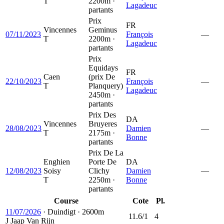
T
2200m ·
Lagadeuc
partants
Prix
FR
Vincennes
Geminus
07/11/2023
François
—
T
2200m ·
Lagadeuc
partants
Prix
Equidays
FR
Caen
(prix De
22/10/2023
François
—
T
Planquery)
Lagadeuc
2450m ·
partants
Prix Des
DA
Vincennes
Bruyeres
28/08/2023
Damien
—
T
2175m ·
Bonne
partants
Prix De La
Enghien
Porte De
DA
12/08/2023
Soisy
Clichy
Damien
—
T
2250m ·
Bonne
partants
Course
Cote
Pl.
11/07/2026
·
Duindigt
·
2600m
11.6/1
4
J
Jaap Van Rijn