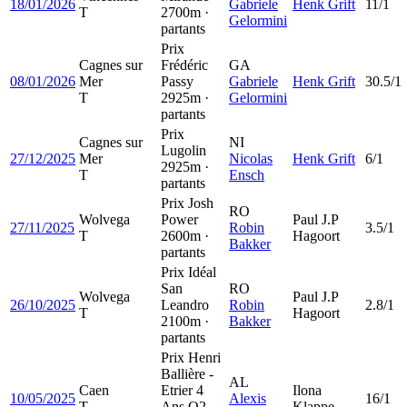
18/01/2026
Gabriele
Henk Grift
11/1
T
2700m ·
Gelormini
partants
Prix
Cagnes sur
Frédéric
GA
08/01/2026
Mer
Passy
Gabriele
Henk Grift
30.5/1
T
2925m ·
Gelormini
partants
Prix
Cagnes sur
NI
Lugolin
27/12/2025
Mer
Nicolas
Henk Grift
6/1
2925m ·
T
Ensch
partants
Prix Josh
RO
Wolvega
Power
Paul J.P
27/11/2025
Robin
3.5/1
T
2600m ·
Hagoort
Bakker
partants
Prix Idéal
San
RO
Wolvega
Paul J.P
26/10/2025
Leandro
Robin
2.8/1
T
Hagoort
2100m ·
Bakker
partants
Prix Henri
Ballière -
AL
Caen
Etrier 4
Ilona
10/05/2025
Alexis
16/1
T
Ans Q2
Klappe