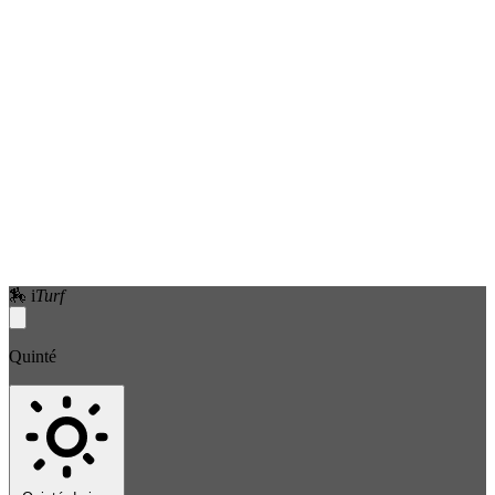
🏇
i
Turf
Quinté