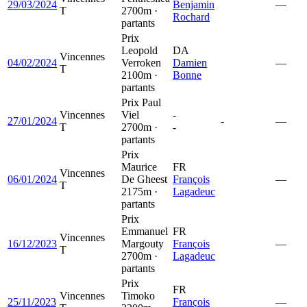
29/03/2024
Benjamin
—
T
2700m ·
Rochard
partants
Prix
Leopold
DA
Vincennes
04/02/2024
Verroken
Damien
—
T
2100m ·
Bonne
partants
Prix Paul
Vincennes
Viel
-
27/01/2024
-
—
T
2700m ·
-
partants
Prix
Maurice
FR
Vincennes
06/01/2024
De Gheest
François
—
T
2175m ·
Lagadeuc
partants
Prix
Emmanuel
FR
Vincennes
16/12/2023
Margouty
François
—
T
2700m ·
Lagadeuc
partants
Prix
FR
Vincennes
Timoko
25/11/2023
François
—