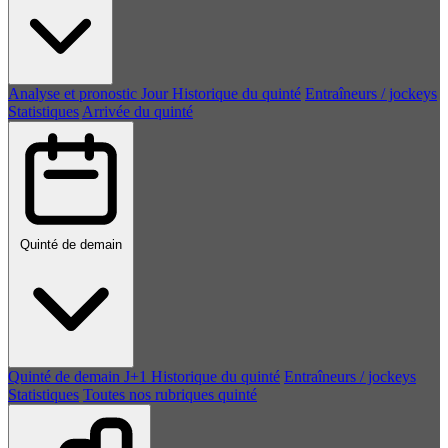
Analyse et pronostic
Jour
Historique du quinté
Entraîneurs / jockeys
Statistiques
Arrivée du quinté
Quinté de demain
Quinté de demain
J+1
Historique du quinté
Entraîneurs / jockeys
Statistiques
Toutes nos rubriques quinté