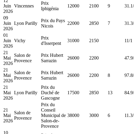
12
Prix
Juin
Vincennes
12000
2100
9
31.1
Iphigénia
2026
09
Prix du Pays
Juin
Lyon Parilly
22000
2850
7
31.3
Nicois
2026
01
Prix
Juin
Vichy
31000
2150
11/1
d'Isserpent
2026
21
Salon de
Prix Hubert
Mai
26000
2200
47.9
Provence
Sarrazin
2026
21
Salon de
Prix Hubert
Mai
26000
2200
8
97.8
Provence
Sarrazin
2026
21
Prix du
Mai
Lyon Parilly
Duché de
17500
2850
13
84.9
2026
Gascogne
Prix du
21
Conseil
Salon de
Mai
Municipal de
38000
3000
6
11.3
Provence
2026
Salon-de-
Provence
10