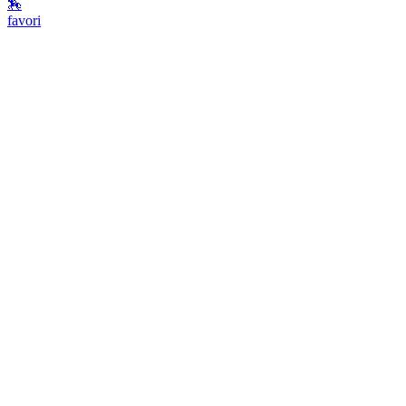
🏇
favori