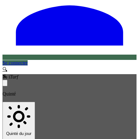
Se connecter
🔍
🏇
i
Turf
Quinté
Quinté du jour