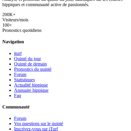
hippiques et communauté active de passionnés.
200K+
Visiteurs/mois
100+
Pronostics quotidiens
Navigation
iturf
Quinté du jour
Quinté de demain
Pronostics du quinté
Forum
Statistiques
Actualité hippique
Annuaire hippique
Faq
Communauté
Forum
Vos questions sur le quinté
Inscrivez-vous sur iTurf