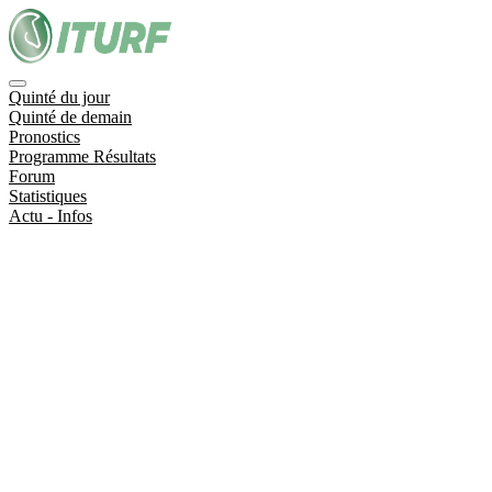
Quinté du jour
Quinté de demain
Pronostics
Programme Résultats
Forum
Statistiques
Actu - Infos