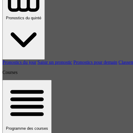
Pronostics du quinté
Pronostics du jour
Saisir un pronostic
Pronostics pour demain
Classem
Courses
Programme des courses