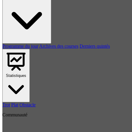
Programme du jour
Archives des courses
Derniers quintés
Statistiques
Trot
Plat
Obstacle
Communauté