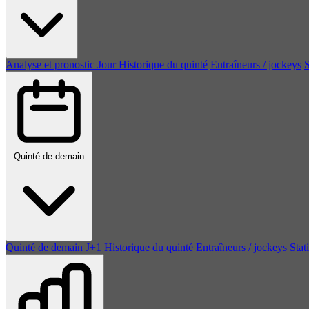
Analyse et pronostic
Jour
Historique du quinté
Entraîneurs / jockeys
S
Quinté de demain
Quinté de demain
J+1
Historique du quinté
Entraîneurs / jockeys
Stat