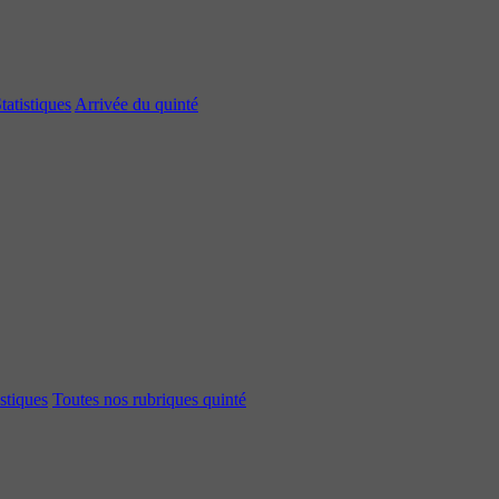
tatistiques
Arrivée du quinté
istiques
Toutes nos rubriques quinté