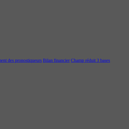
ent des pronostiqueurs
Bilan financier
Champ réduit 3 bases