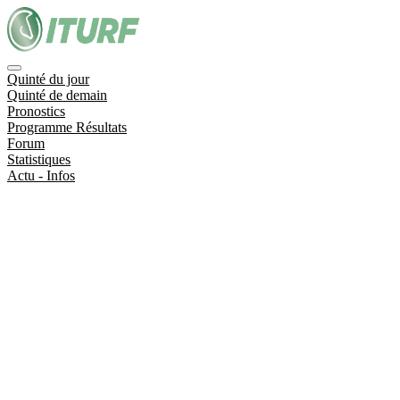
Quinté du jour
Quinté de demain
Pronostics
Programme Résultats
Forum
Statistiques
Actu - Infos