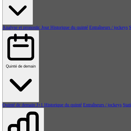
Analyse et pronostic
Jour
Historique du quinté
Entraîneurs / jockeys
S
Quinté de demain
Quinté de demain
J+1
Historique du quinté
Entraîneurs / jockeys
Stat