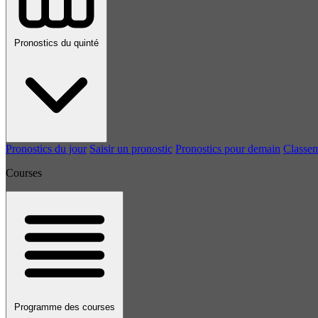
Pronostics du quinté
Pronostics du jour
Saisir un pronostic
Pronostics pour demain
Classem
Courses
Programme des courses