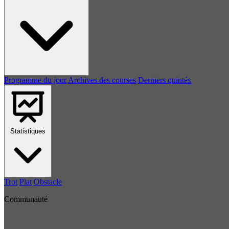
Programme du jour
Archives des courses
Derniers quintés
Statistiques
Trot
Plat
Obstacle
Communauté