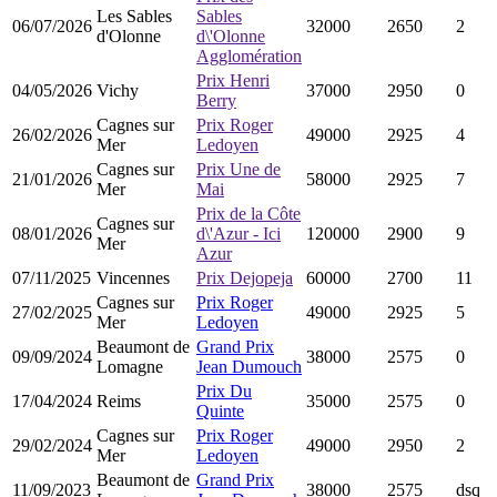
Les Sables
Sables
06/07/2026
32000
2650
2
d'Olonne
d\'Olonne
Agglomération
Prix Henri
04/05/2026
Vichy
37000
2950
0
Berry
Cagnes sur
Prix Roger
26/02/2026
49000
2925
4
Mer
Ledoyen
Cagnes sur
Prix Une de
21/01/2026
58000
2925
7
Mer
Mai
Prix de la Côte
Cagnes sur
08/01/2026
d\'Azur - Ici
120000
2900
9
Mer
Azur
07/11/2025
Vincennes
Prix Dejopeja
60000
2700
11
Cagnes sur
Prix Roger
27/02/2025
49000
2925
5
Mer
Ledoyen
Beaumont de
Grand Prix
09/09/2024
38000
2575
0
Lomagne
Jean Dumouch
Prix Du
17/04/2024
Reims
35000
2575
0
Quinte
Cagnes sur
Prix Roger
29/02/2024
49000
2950
2
Mer
Ledoyen
Beaumont de
Grand Prix
11/09/2023
38000
2575
dsq