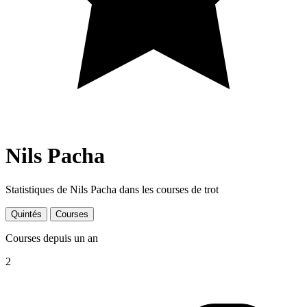
Nils Pacha
Statistiques de Nils Pacha dans les courses de trot
Quintés
Courses
Courses depuis un an
2