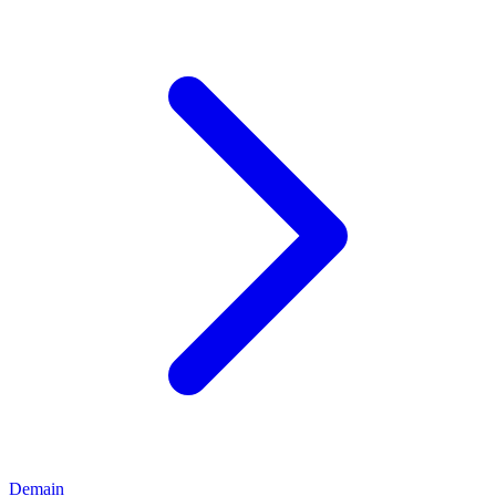
Demain