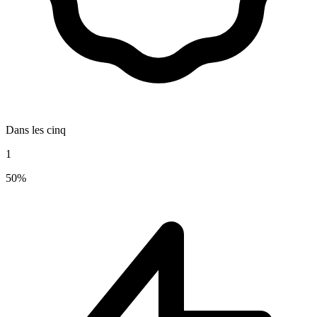
Dans les cinq
1
50%