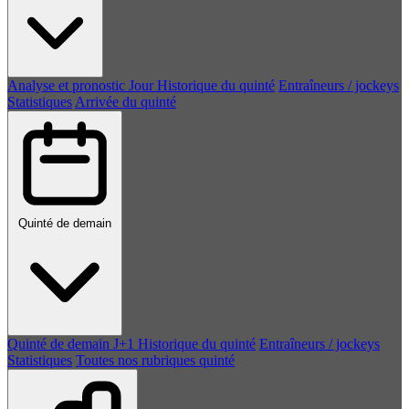
Analyse et pronostic
Jour
Historique du quinté
Entraîneurs / jockeys
Statistiques
Arrivée du quinté
Quinté de demain
Quinté de demain
J+1
Historique du quinté
Entraîneurs / jockeys
Statistiques
Toutes nos rubriques quinté