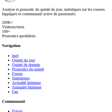
Analyse et pronostic du quinté du jour, statistiques sur les courses
hippiques et communauté active de passionnés.
200K+
Visiteurs/mois
100+
Pronostics quotidiens
Navigation
iturf
Quinté du jour
Quinté de demain
Pronostics du quinté
Forum
Statistiques
Actualité hippique
Annuaire hippique
Faq
Communauté
Forum