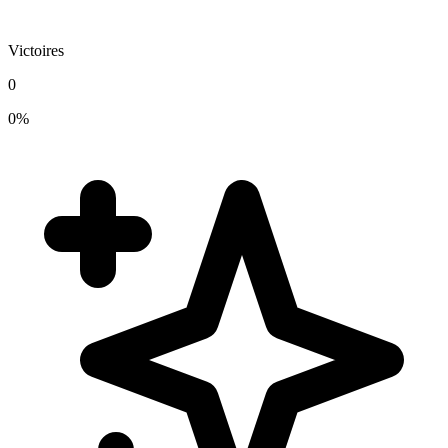
Victoires
0
0%