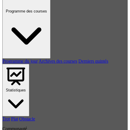
Programme des courses
Programme du jour
Archives des courses
Derniers quintés
Statistiques
Trot
Plat
Obstacle
Communauté