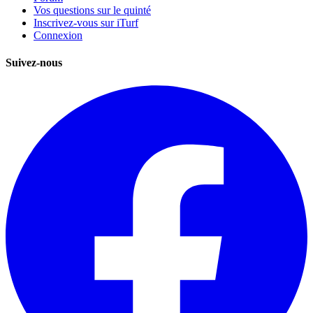
Vos questions sur le quinté
Inscrivez-vous sur iTurf
Connexion
Suivez-nous