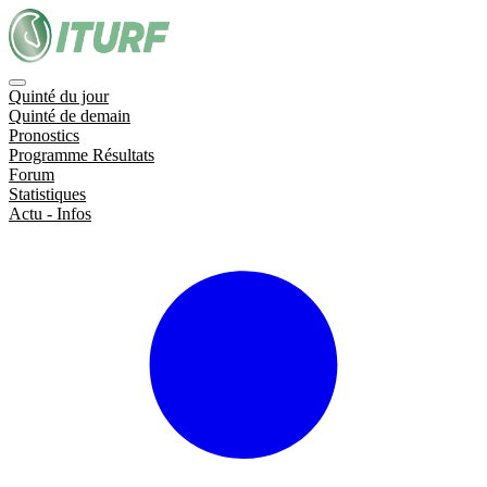
Quinté du jour
Quinté de demain
Pronostics
Programme Résultats
Forum
Statistiques
Actu - Infos