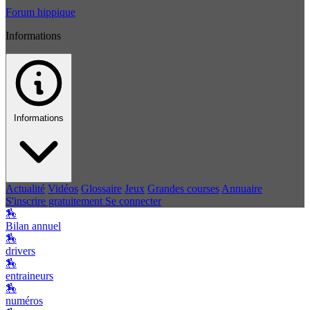
Forum hippique
Informations
Informations
Actualité
Vidéos
Glossaire
Jeux
Grandes courses
Annuaire
S'inscrire gratuitement
Se connecter
🏇
Bilan annuel
🏇
drivers
🏇
entraineurs
🏇
numéros