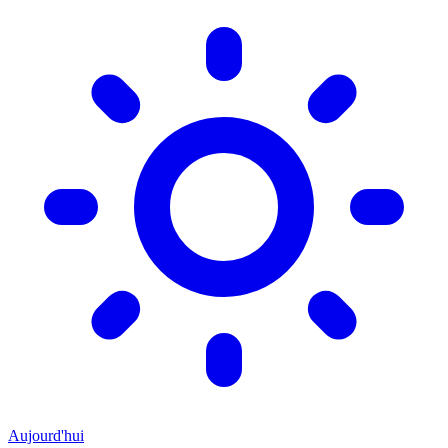
Aujourd'hui