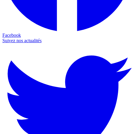
Facebook
Suivez nos actualités