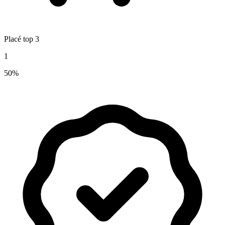
Placé top 3
1
50%