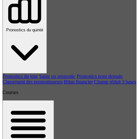
Pronostics du quinté
Pronostics du jour
Saisir un pronostic
Pronostics pour demain
Classement des pronostiqueurs
Bilan financier
Champ réduit 3 bases
Courses