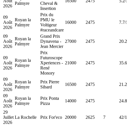
Août
16500
2475
5.2/
Palmyre
Cheval &
2026
Insertion
Prix du
09
Royan la
PMU le
Août
16000
2475
7.7/
Palmyre
Voltigeur
2026
#raceandcare
09
Grand Prix
Royan la
Août
Dynavena -
27000
2475
20.2
Palmyre
2026
Jean Mercier
Prix
09
Futuroscope
Royan la
Août
Xperiences -
21000
2475
35.6
Palmyre
2026
René
Monory
09
Royan la
Prix Pierre
Août
16500
2475
21.2
Palmyre
Sibard
2026
09
Royan la
Prix Ponta
Août
14000
2475
24.8
Palmyre
Pizza
2026
29
Juillet
La Rochelle
Prix For'eco
20000
2625
7
42/1
2026