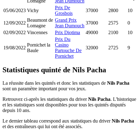
Lomagne
Jean Dumouch
Prix De
05/06/2023
Vichy
37000
2800
10
Grosbois
Beaumont de
Grand Prix
12/09/2022
37000
2575
0
Lomagne
Jean Dumouch
02/09/2022
Vincennes
Prix Diotima
49000
2100
10
Prix Du
Pornichet la
Casino
19/08/2022
32000
2725
9
Baule
Partouche De
Pornichet
Statistiques quinté de Nils Pacha
La réussite dans les quintés et donc les statistiques de
Nils Pacha
sont un paramètre important pour vos jeux.
Retrouvez ci-après les statistiques du driver
Nils Pacha
. L'historique
et les statistiques sont disponibles pour tous les quintés disputés
depuis 10 ans.
Le dernier tableau correspond aux statistiques du driver
Nils Pacha
et des entraîneurs qui lui ont été associés.