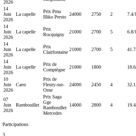
2026
14
Prix Pmu
Juin
La capelle
24000
2750
2
7.4/
Illiko Presto
2026
14
Prix
Juin
La capelle
21000
2700
5
6.8/
Rocquigny
2026
14
Prix
Juin
La capelle
21000
2700
5
41.7
Clairfontaine
2026
14
Prix de
Juin
La capelle
21000
1800
18.6
Compiègne
2026
10
Prix de
Juin
Caen
Fleury-sur-
24000
2450
4
32.1
2026
Orne
Prix Saga
07
Gge
Juin
Rambouillet
14000
2800
4
19.4
Rambouillet
2026
Mercedes
Participations
3