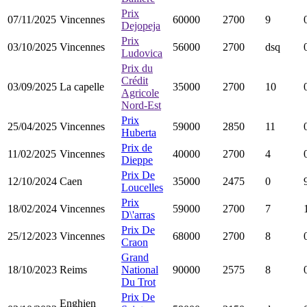
Prix
07/11/2025
Vincennes
60000
2700
9
Dejopeja
Prix
03/10/2025
Vincennes
56000
2700
dsq
Ludovica
Prix du
Crédit
03/09/2025
La capelle
35000
2700
10
Agricole
Nord-Est
Prix
25/04/2025
Vincennes
59000
2850
11
Huberta
Prix de
11/02/2025
Vincennes
40000
2700
4
Dieppe
Prix De
12/10/2024
Caen
35000
2475
0
Loucelles
Prix
18/02/2024
Vincennes
59000
2700
7
D\'arras
Prix De
25/12/2023
Vincennes
68000
2700
8
Craon
Grand
18/10/2023
Reims
National
90000
2575
8
Du Trot
Prix De
Enghien