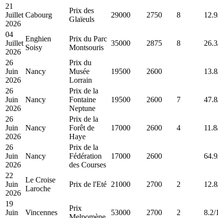
21
Prix des
Juillet
Cabourg
29000
2750
8
12.9
Glaïeuls
2026
04
Enghien
Prix du Parc
Juillet
35000
2875
8
26.3
Soisy
Montsouris
2026
26
Prix du
Juin
Nancy
Musée
19500
2600
13.8
2026
Lorrain
26
Prix de la
Juin
Nancy
Fontaine
19500
2600
7
47.8
2026
Neptune
26
Prix de la
Juin
Nancy
Forêt de
17000
2600
4
11.8
2026
Haye
26
Prix de la
Juin
Nancy
Fédération
17000
2600
64.9
2026
des Courses
22
Le Croise
Juin
Prix de l'Eté
21000
2700
2
12.8
Laroche
2026
19
Prix
Juin
Vincennes
53000
2700
2
8.2/
Melpomène