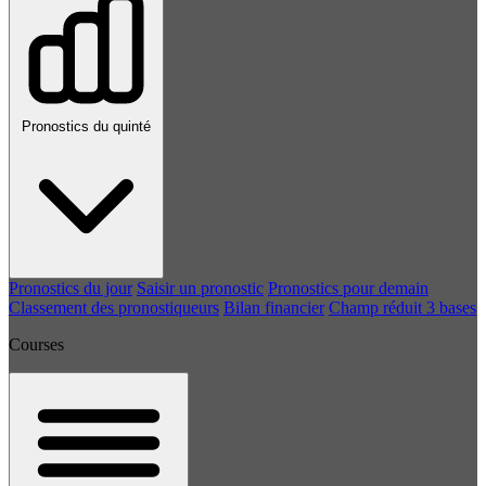
Pronostics du quinté
Pronostics du jour
Saisir un pronostic
Pronostics pour demain
Classement des pronostiqueurs
Bilan financier
Champ réduit 3 bases
Courses