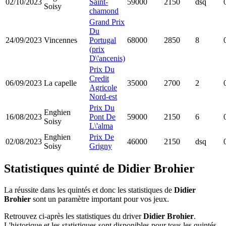
02/10/2023
Saint-
59000
2150
dsq
Soisy
chamond
Grand Prix
Du
24/09/2023
Vincennes
Portugal
68000
2850
8
(prix
D\'ancenis)
Prix Du
Credit
06/09/2023
La capelle
35000
2700
2
Agricole
Nord-est
Prix Du
Enghien
16/08/2023
Pont De
59000
2150
6
Soisy
L\'alma
Enghien
Prix De
02/08/2023
46000
2150
dsq
Soisy
Grigny
Statistiques quinté de Didier Brohier
La réussite dans les quintés et donc les statistiques de
Didier
Brohier
sont un paramètre important pour vos jeux.
Retrouvez ci-après les statistiques du driver
Didier Brohier
.
L'historique et les statistiques sont disponibles pour tous les quintés