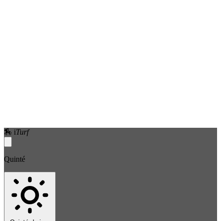
🏇
i
Turf
Quinté