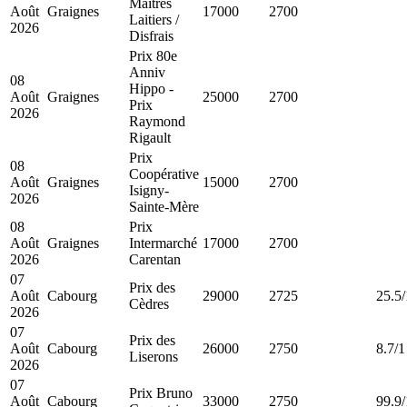
Maîtres
Août
Graignes
17000
2700
Laitiers /
2026
Disfrais
Prix 80e
Anniv
08
Hippo -
Août
Graignes
25000
2700
Prix
2026
Raymond
Rigault
Prix
08
Coopérative
Août
Graignes
15000
2700
Isigny-
2026
Sainte-Mère
08
Prix
Août
Graignes
Intermarché
17000
2700
2026
Carentan
07
Prix des
Août
Cabourg
29000
2725
25.5/
Cèdres
2026
07
Prix des
Août
Cabourg
26000
2750
8.7/1
Liserons
2026
07
Prix Bruno
Août
Cabourg
33000
2750
99.9/