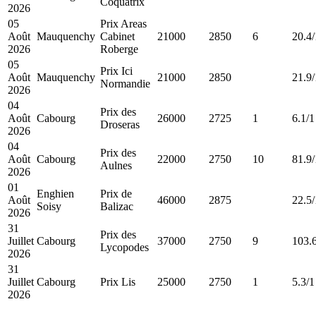
Coquatrix
2026
05
Prix Areas
Août
Mauquenchy
Cabinet
21000
2850
6
20.4/
2026
Roberge
05
Prix Ici
Août
Mauquenchy
21000
2850
21.9/
Normandie
2026
04
Prix des
Août
Cabourg
26000
2725
1
6.1/1
Droseras
2026
04
Prix des
Août
Cabourg
22000
2750
10
81.9/
Aulnes
2026
01
Enghien
Prix de
Août
46000
2875
22.5/
Soisy
Balizac
2026
31
Prix des
Juillet
Cabourg
37000
2750
9
103.
Lycopodes
2026
31
Juillet
Cabourg
Prix Lis
25000
2750
1
5.3/1
2026