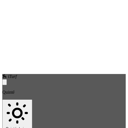
🏇
i
Turf
Quinté