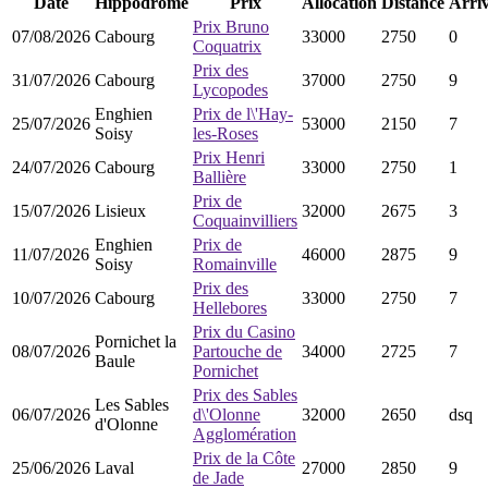
Date
Hippodrome
Prix
Allocation
Distance
Arri
Prix Bruno
07/08/2026
Cabourg
33000
2750
0
Coquatrix
Prix des
31/07/2026
Cabourg
37000
2750
9
Lycopodes
Enghien
Prix de l\'Hay-
25/07/2026
53000
2150
7
Soisy
les-Roses
Prix Henri
24/07/2026
Cabourg
33000
2750
1
Ballière
Prix de
15/07/2026
Lisieux
32000
2675
3
Coquainvilliers
Enghien
Prix de
11/07/2026
46000
2875
9
Soisy
Romainville
Prix des
10/07/2026
Cabourg
33000
2750
7
Hellebores
Prix du Casino
Pornichet la
08/07/2026
Partouche de
34000
2725
7
Baule
Pornichet
Prix des Sables
Les Sables
06/07/2026
d\'Olonne
32000
2650
dsq
d'Olonne
Agglomération
Prix de la Côte
25/06/2026
Laval
27000
2850
9
de Jade