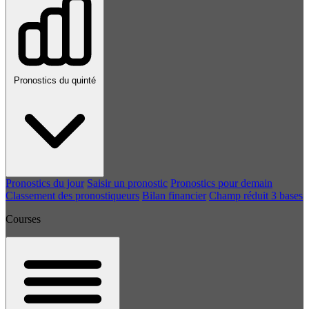
Pronostics du quinté
Pronostics du jour
Saisir un pronostic
Pronostics pour demain
Classement des pronostiqueurs
Bilan financier
Champ réduit 3 bases
Courses