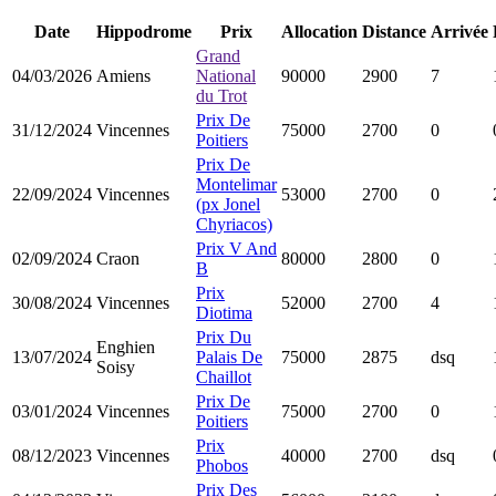
Date
Hippodrome
Prix
Allocation
Distance
Arrivée
Grand
04/03/2026
Amiens
National
90000
2900
7
du Trot
Prix De
31/12/2024
Vincennes
75000
2700
0
Poitiers
Prix De
Montelimar
22/09/2024
Vincennes
53000
2700
0
(px Jonel
Chyriacos)
Prix V And
02/09/2024
Craon
80000
2800
0
B
Prix
30/08/2024
Vincennes
52000
2700
4
Diotima
Prix Du
Enghien
13/07/2024
Palais De
75000
2875
dsq
Soisy
Chaillot
Prix De
03/01/2024
Vincennes
75000
2700
0
Poitiers
Prix
08/12/2023
Vincennes
40000
2700
dsq
Phobos
Prix Des