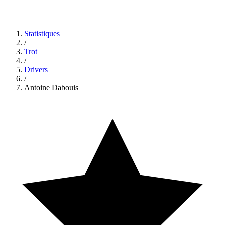
Statistiques
/
Trot
/
Drivers
/
Antoine Dabouis