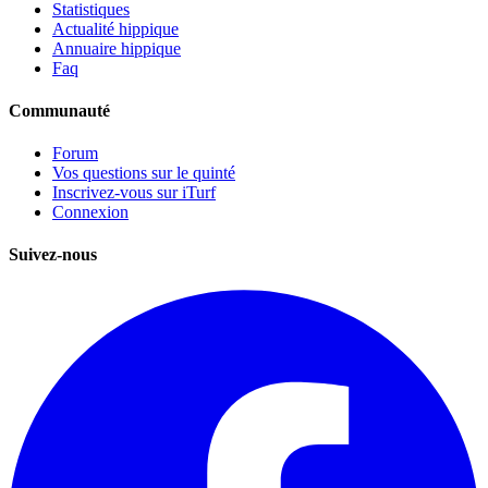
Statistiques
Actualité hippique
Annuaire hippique
Faq
Communauté
Forum
Vos questions sur le quinté
Inscrivez-vous sur iTurf
Connexion
Suivez-nous