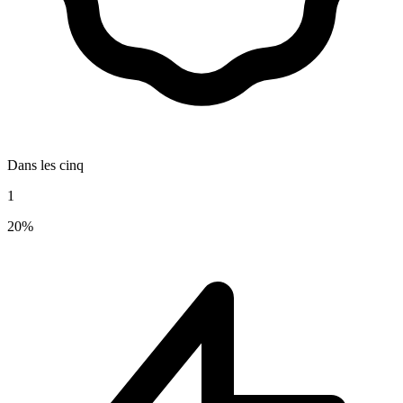
Dans les cinq
1
20%