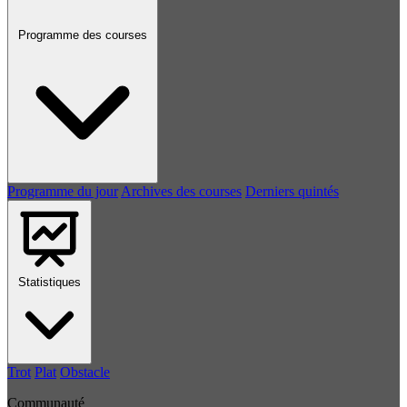
Programme des courses
Programme du jour
Archives des courses
Derniers quintés
Statistiques
Trot
Plat
Obstacle
Communauté