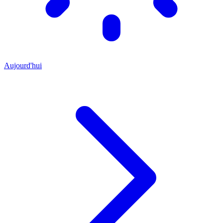
Aujourd'hui