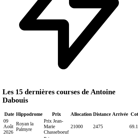
Les 15 dernières courses de Antoine
Dabouis
Date
Hippodrome
Prix
Allocation
Distance
Arrivée
Cot
09
Prix Jean-
Royan la
Août
Marie
21000
2475
69.1
Palmyre
2026
Chasseboeuf