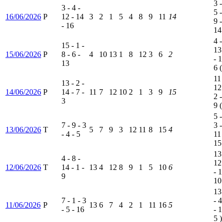
3
-
3 - 4 -
5
-
16/06/2026
P
12 - 14
3
2
1
5
4
8
9
11
14
9
-
- 16
14
4
-
15 - 1 -
13
15/06/2026
P
8 - 6 -
4
10
13
1
8
12
3
6
2
-
1
13
6
(
11
13 - 2 -
12
14/06/2026
P
14 - 7 -
11
7
12
10
2
1
3
9
15
2
-
3
9
(
5
-
7 - 9 - 3
3
-
13/06/2026
T
5
7
9
3
12
11
8
15
4
- 4 - 5
11
15
13
4 - 8 -
12
12/06/2026
T
14 - 1 -
13
4
12
8
9
1
5
10
6
-
1
9
10
13
7 - 1 - 3
-
4
11/06/2026
P
13
6
7
4
2
1
11
16
5
- 5 - 16
-
1
5
)