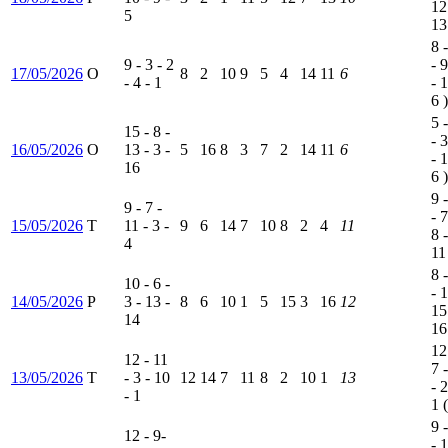
12
5
13
8
-
9 - 3 - 2
-
9
17/05/2026
O
8
2
10
9
5
4
14
11
6
- 4 - 1
-
1
6
)
5
-
15 - 8 -
-
3
16/05/2026
O
13 - 3 -
5
16
8
3
7
2
14
11
6
-
1
16
6
)
9
-
9 - 7 -
-
7
15/05/2026
T
11 - 3 -
9
6
14
7
10
8
2
4
11
8
-
4
11
8
-
10 - 6 -
-
1
14/05/2026
P
3 - 13 -
8
6
10
1
5
15
3
16
12
15
14
16
12
12 - 11
7
-
13/05/2026
T
- 3 - 10
12
14
7
11
8
2
10
1
13
-
2
- 1
1
(
9
-
12 - 9-
-
1