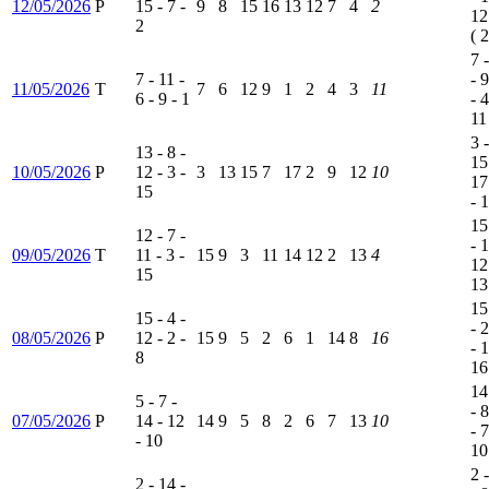
12/05/2026
P
15 - 7 -
9
8
15
16
13
12
7
4
2
12
2
(
2
7
-
7 - 11 -
-
9
11/05/2026
T
7
6
12
9
1
2
4
3
11
6 - 9 - 1
-
4
11
3
-
13 - 8 -
15
10/05/2026
P
12 - 3 -
3
13
15
7
17
2
9
12
10
17
15
-
1
15
12 - 7 -
-
1
09/05/2026
T
11 - 3 -
15
9
3
11
14
12
2
13
4
12
15
13
15
15 - 4 -
-
2
08/05/2026
P
12 - 2 -
15
9
5
2
6
1
14
8
16
-
1
8
16
14
5 - 7 -
-
8
07/05/2026
P
14 - 12
14
9
5
8
2
6
7
13
10
-
7
- 10
10
2
-
2 - 14 -