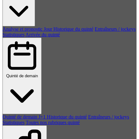
Analyse et pronostic
Jour
Historique du quinté
Entraîneurs / jockeys
Statistiques
Arrivée du quinté
Quinté de demain
Quinté de demain
J+1
Historique du quinté
Entraîneurs / jockeys
Statistiques
Toutes nos rubriques quinté