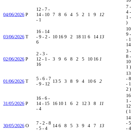
10
7
-
12 - 7 -
4
-
04/06/2026
P
14 - 10
7
8
6
4
5
2
1
9
12
1
-
- 1
)
10
16 - 14
9
-
03/06/2026
T
- 9 - 2 -
10
16
9
2
18
11
6
14
13
-
1
6
14
3
-
2 - 3 -
8
-
02/06/2026
P
12 - 1 -
3
9
6
8
2
5
10
16
1
10
16
1
)
13
5 - 6 - 7
-
8
01/06/2026
T
13
5
3
8
9
4
10
6
2
- 9 - 12
-
1
2
)
16
16 - 6 -
1
-
31/05/2026
P
14 - 15
16
10
1
6
2
12
3
8
11
12
- 4
(
1
14
7 - 2 - 8
-
5
30/05/2026
O
14
6
8
5
3
9
4
7
13
- 5 - 4
-
4