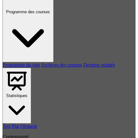
Programme des courses
Programme du jour
Archives des courses
Derniers quintés
Statistiques
Trot
Plat
Obstacle
Communauté