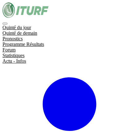
Quinté du jour
Quinté de demain
Pronostics
Programme Résultats
Forum
Statistiques
Actu - Infos