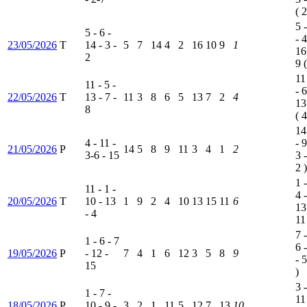
(
2
5
-
5 - 6 -
-
4
23/05/2026
T
14 - 3 -
5
7
14
4
2
16
10
9
1
16
2
9
(
11
11 - 5 -
-
6
22/05/2026
T
13 - 7 -
11
3
8
6
5
13
7
2
4
13
8
(
4
14
4 - 11 -
-
9
21/05/2026
P
14
5
8
9
11
3
4
1
2
3-6 - 15
3
-
2
)
1
-
11 - 1 -
4
-
20/05/2026
T
10 - 13
1
9
2
4
10
13
15
11
6
13
- 4
11
7
-
1 - 6 - 7
6
-
19/05/2026
P
- 12 -
7
4
1
6
12
3
5
8
9
-
5
15
)
3
-
1 - 7 -
11
18/05/2026
P
10 - 9 -
3
2
1
11
5
12
7
13
10