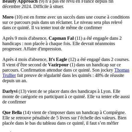
Beauty Approach
(9) n’a pas été revu en France depuis fin
décembre 2024. Difficile à situer.
Moro
(10) est en forme avec un succès dans une course à conditions
sur ce parcours puis dans un réclamer. Le niveau sera plus relevé
dans ce quinté. Il va tenter tout de même de confirmer
Après 9 mois d'absence,
Capman Fal
(11) a été engagée dans 2
handicaps : non placée à chaque fois. Elle devrait néanmoins
progresser. Affaire d'impression.
Après 4 mois d'absence,
It's Eagle
(12) a été engagé dans 2 courses.
Il vient d’être second de
Vazirpour
(1) dans un handicap sur ce
parcours. Confirmation attendue dans ce quinté. Son jockey
Thomas
Trullier
fait preuve de régularité dans les quintés : 48% de réussite
depuis un an.
Darlyvi
(13) vient de se placer dans des handicaps à Lyon. Elle
monte de catégorie en participant à ce quinté. Elle va tenter elle aussi
de confirmer
Que Bella
(14) vient de s'imposer dans un handicap à Compiègne.
Elle se retrouve pénalisée de 5 livres sur l’échelle des valeurs. Bien
placée dans le bas du tableau dans ce quinté, il faut s’en méfier