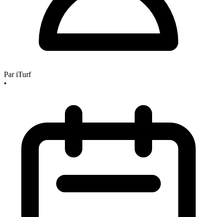
Par
iTurf
•