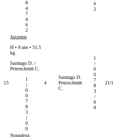
8
6
4
2
7
4
6
2
Jazzmen
H • 9 ans •
51.5
kg
1
Santiago D. /
/
Peterschmitt C.
0
0
Santiago D.
1
7
15
4
Peterschmitt
21/1
|
8
C.
0
3
0
/
7
0
8
0
3
|
0
0
Nousdeux