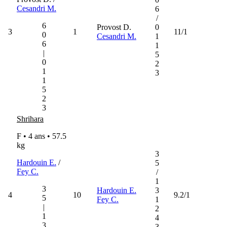
Cesandri M.
6
/
6
Provost D.
0
3
1
11/1
0
Cesandri M.
1
6
1
|
5
0
2
1
3
1
5
2
3
Shrihara
F • 4 ans •
57.5
kg
3
Hardouin E.
/
5
Fey C.
/
1
3
Hardouin E.
3
4
10
9.2/1
5
Fey C.
1
|
2
1
4
3
3