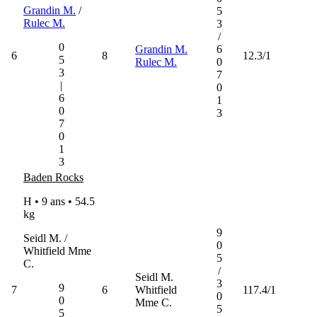
Grandin M.
/
5
Rulec M.
3
/
0
Grandin M.
6
6
8
12.3/1
5
Rulec M.
0
3
7
|
0
6
1
0
3
7
0
1
3
Baden Rocks
H • 9 ans •
54.5
kg
9
Seidl M. /
0
Whitfield Mme
5
C.
/
Seidl M.
3
9
7
6
Whitfield
117.4/1
0
0
Mme C.
5
5