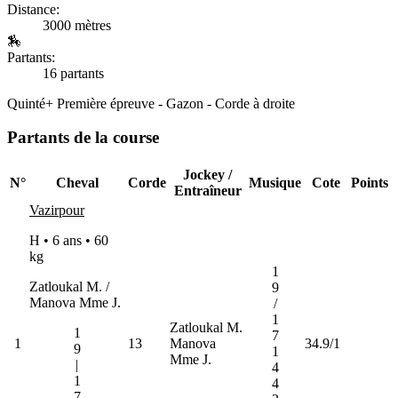
Distance:
3000 mètres
🏇
Partants:
16 partants
Quinté+
Première épreuve - Gazon - Corde à droite
Partants de la course
Jockey /
N°
Cheval
Corde
Musique
Cote
Points
Entraîneur
Vazirpour
H • 6 ans •
60
kg
1
Zatloukal M. /
9
Manova Mme J.
/
1
Zatloukal M.
1
7
1
13
Manova
34.9/1
9
1
Mme J.
|
4
1
4
7