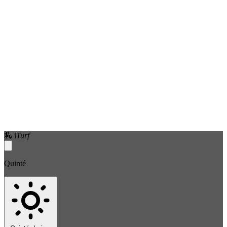
🏇
i
Turf
Quinté