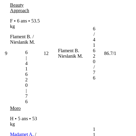
Beauty
Approach
F • 6 ans •
53.5
kg
6
/
Flament B. /
4
Nieslanik M.
1
Flament B.
6
6
9
12
86.7/1
Nieslanik M.
2
|
0
4
/
1
7
6
6
2
0
|
7
6
Moro
H • 5 ans •
53
kg
1
Madamet A.
/
1