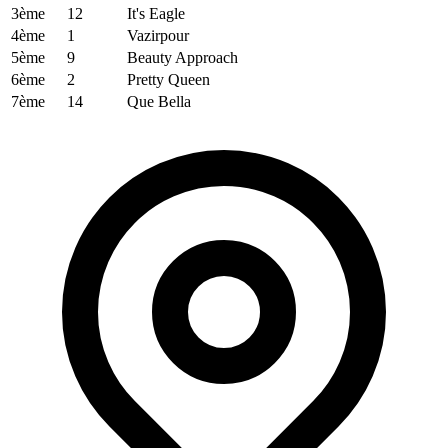
3ème
12
It's Eagle
4ème
1
Vazirpour
5ème
9
Beauty Approach
6ème
2
Pretty Queen
7ème
14
Que Bella