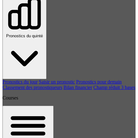
Pronostics du quinté
Pronostics du jour
Saisir un pronostic
Pronostics pour demain
Classement des pronostiqueurs
Bilan financier
Champ réduit 3 bases
Courses