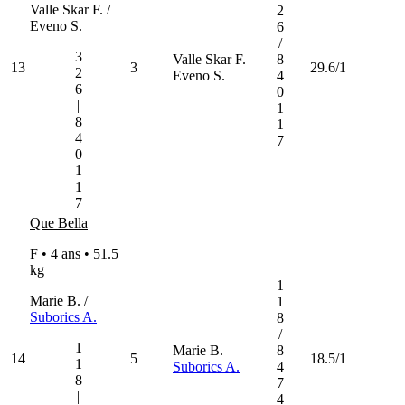
Valle Skar F. /
2
Eveno S.
6
/
3
Valle Skar F.
8
13
3
29.6/1
2
Eveno S.
4
6
0
|
1
8
1
4
7
0
1
1
7
Que Bella
F • 4 ans •
51.5
kg
1
Marie B. /
1
Suborics A.
8
/
1
Marie B.
8
14
5
18.5/1
1
Suborics A.
4
8
7
|
4