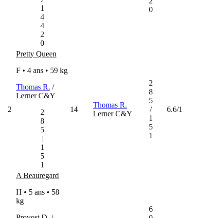
2
1
0
4
4
2
0
Pretty Queen
F • 4 ans •
59 kg
2
Thomas R.
/
8
Lerner C&Y
5
Thomas R.
2
14
/
6.6/1
2
Lerner C&Y
1
8
5
5
1
|
1
5
1
A Beauregard
H • 5 ans •
58
kg
6
Provost D. /
0