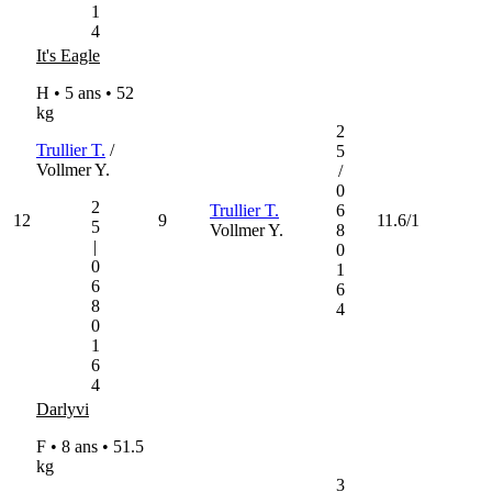
1
4
It's Eagle
H • 5 ans •
52
kg
2
Trullier T.
/
5
Vollmer Y.
/
0
2
Trullier T.
6
12
9
11.6/1
5
Vollmer Y.
8
|
0
0
1
6
6
8
4
0
1
6
4
Darlyvi
F • 8 ans •
51.5
kg
3