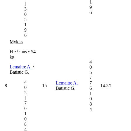
1
|
9
3
6
0
5
1
9
6
Mykiss
H • 9 ans •
54
kg
4
Lemaitre A.
/
0
Batistic G.
5
/
4
Lemaitre A.
7
8
15
14.2/1
0
Batistic G.
6
5
1
|
0
7
8
6
4
1
0
8
4