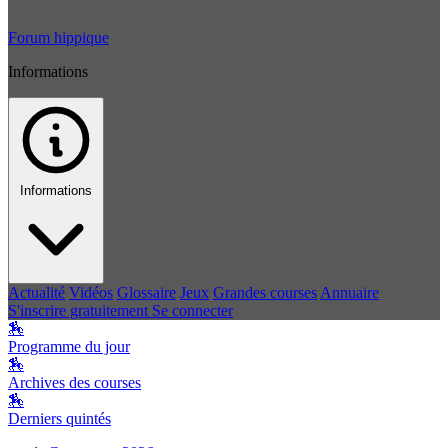
Forum hippique
Informations
Informations
Actualité
Vidéos
Glossaire
Jeux
Grandes courses
Annuaire
S'inscrire gratuitement
Se connecter
🏇
Programme du jour
🏇
Archives des courses
🏇
Derniers quintés