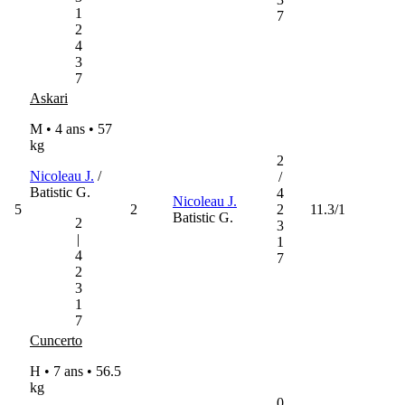
1
7
2
4
3
7
Askari
M • 4 ans •
57
kg
2
Nicoleau J.
/
/
Batistic G.
4
Nicoleau J.
5
2
2
11.3/1
Batistic G.
2
3
|
1
4
7
2
3
1
7
Cuncerto
H • 7 ans •
56.5
kg
0