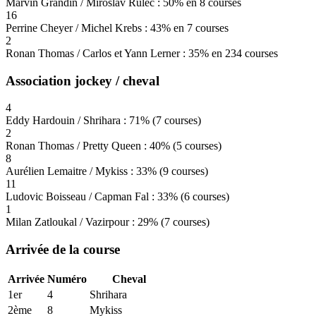
Marvin Grandin / Miroslav Rulec : 50% en 8 courses
16
Perrine Cheyer / Michel Krebs : 43% en 7 courses
2
Ronan Thomas / Carlos et Yann Lerner : 35% en 234 courses
Association jockey / cheval
4
Eddy Hardouin / Shrihara : 71% (7 courses)
2
Ronan Thomas / Pretty Queen : 40% (5 courses)
8
Aurélien Lemaitre / Mykiss : 33% (9 courses)
11
Ludovic Boisseau / Capman Fal : 33% (6 courses)
1
Milan Zatloukal / Vazirpour : 29% (7 courses)
Arrivée de la course
Arrivée
Numéro
Cheval
1er
4
Shrihara
2ème
8
Mykiss