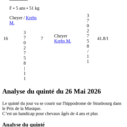
F • 5 ans •
51 kg
3
Cheyer /
Krebs
7
M.
0
2
3
Cheyer
7
7
16
7
41.8/1
Krebs M.
5
0
8
2
/
7
1
5
1
8
|
1
1
Analyse du quinté du 26 Mai 2026
Le quinté du jour va se courir sur l'hippodrome de Strasbourg dans
le Prix de la Musique.
C’est un handicap pour chevaux âgés de 4 ans et plus
Analyse du quinté