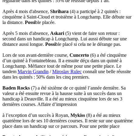
régularité dans les quintés : 55% de réussite depuis 1 an.
Après 4 mois d'absence,
Shrihara
(4) a participé à 2 quintés :
cinquième à Saint-Cloud et troisième à Longchamp. Elle débute sur
la distance.
Possi
ble placée.
Après 5 mois d'absence,
Askari
(5) vient de faire son retour :
second dans un handicap à Longchamp. Lui aussi débute sur une
distance aussi longue.
Possi
ble placé si cela ne le dérange pas.
Lors de son avant-dernière course,
Cuncerto
(6) a été cinquième
d’un quinté à Fontainebleau. Il a ensuite déçu dans un quinté à
Longchamp. Méfiance tout de même pour une petite place. Le
tandem
Marvin Grandin
/
Miroslav Rulec
connaît une belle réussite
dans les quintés : 50% dans les cinq premiers.
Baden Rocks
(7) a été sixième de ce quinté l’année dernière. Sa
valeur a été ensuite revue à la hausse suite à un succès dans un
handicap à Deauville. Il a été au mieux cinquième lors de ses 3
dernières courses. Affaire d’impression
à l’exception d’un succès à Royan,
Mykiss
(8) a été au mieux
quatrième lors de ses 10 dernières courses. Il reste sur une quatrième
place dans un handicap sur ce parcours. Pour une petite place