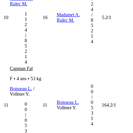
Rulec M.
2
4
1
Madamet A.
/
10
16
5.2/1
1
Rulec M.
8
2
5
4
2
|
1
8
4
5
2
1
4
Capman Fal
F • 4 ans •
53 kg
0
Boisseau L.
/
0
Vollmer Y.
/
Boisseau L.
0
0
11
11
164.2/1
Vollmer Y.
5
0
3
|
1
0
4
5
3