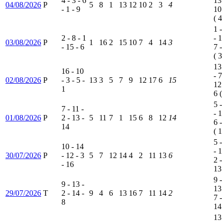
4 - 3 - 6
13
04/08/2026
P
5
8
1
13
12
10
2
3
4
- 1 - 9
10
(
4
1
-
2 - 8 - 1
-
1
03/08/2026
P
1
16
2
15
10
7
4
14
3
- 15 - 6
7
-
(
3
13
16 - 10
-
7
02/08/2026
P
- 3 - 5 -
13
3
5
7
9
12
17
6
15
12
1
6
(
5
-
7 - 11 -
-
1
01/08/2026
P
2 - 13 -
5
11
7
1
15
6
8
12
14
6
-
14
(
1
5
-
10 - 14
-
1
30/07/2026
P
- 12 - 3
5
7
12
14
4
2
11
13
6
2
-
- 16
13
9
-
9 - 13 -
13
29/07/2026
T
2 - 14 -
9
4
6
13
16
7
11
14
2
7
-
8
14
13