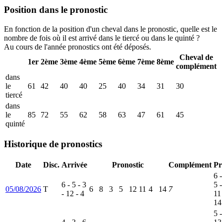
Position dans le pronostic
En fonction de la position d'un cheval dans le pronostic, quelle est le
nombre de fois où il est arrivé dans le tiercé ou dans le quinté ?
Au cours de l'année pronostics ont été déposés.
Cheval de
1er
2ème
3ème
4ème
5ème
6ème
7ème
8ème
complément
dans
le
61
42
40
40
25
40
34
31
30
tiercé
dans
le
85
72
55
62
58
63
47
61
45
quinté
Historique de pronostics
Date
Disc.
Arrivée
Pronostic
Complément
Pr
6
-
6 - 5 - 3
5
-
05/08/2026
T
6
8
3
5
12
11
4
14
7
- 12 - 4
11
14
5
-