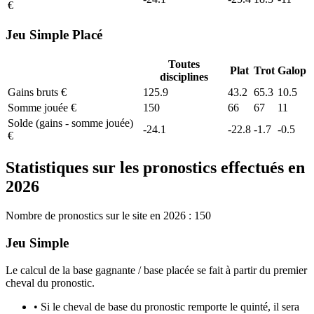
€
Jeu Simple Placé
Toutes
Plat
Trot
Galop
disciplines
Gains bruts €
125.9
43.2
65.3
10.5
Somme jouée €
150
66
67
11
Solde (gains - somme jouée)
-24.1
-22.8
-1.7
-0.5
€
Statistiques sur les pronostics effectués en
2026
Nombre de pronostics sur le site en 2026 :
150
Jeu Simple
Le calcul de la base gagnante / base placée se fait à partir du premier
cheval du pronostic.
• Si le cheval de base du pronostic remporte le quinté, il sera