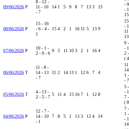
8 - 12 -
-
9
09/06/2026
P
11 - 10
14
1
5
9
8
7
13
3
15
-
1
- 7
15
15
15 - 16
-
1
08/06/2026
P
- 6 - 4 -
15
4
2
1
16
11
5
13
9
11
1
13
9
-
10 - 1 -
-
1
07/06/2026
P
9
5
11
10
3
2
1
16
4
2 - 9 - 6
2
-
(
4
11
11 - 8 -
14
06/06/2026
T
14 - 13
11
2
14
13
1
12
6
7
4
1
-
- 7
-
7
5
-
4 - 13 -
-
1
05/06/2026
T
5
11
4
15
16
7
1
12
8
2 - 5 - 7
7
-
(
8
7
-
12 - 7 -
1
-
04/06/2026
P
14 - 10
7
8
5
1
13
3
12
4
14
-
1
- 1
14