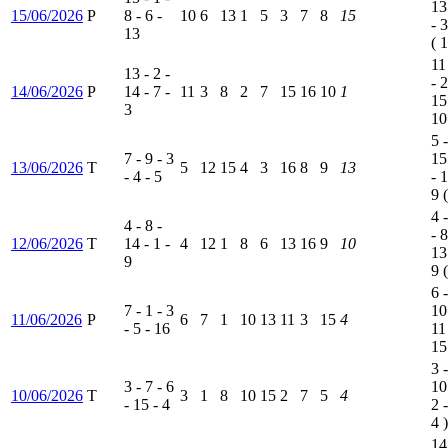
13
15/06/2026
P
8 - 6 -
10
6
13
1
5
3
7
8
15
-
3
13
(
1
11
13 - 2 -
-
2
14/06/2026
P
14 - 7 -
11
3
8
2
7
15
16
10
1
15
3
10
5
-
7 - 9 - 3
15
13/06/2026
T
5
12
15
4
3
16
8
9
13
- 4 - 5
-
1
9
(
4
-
4 - 8 -
-
8
12/06/2026
T
14 - 1 -
4
12
1
8
6
13
16
9
10
13
9
9
(
6
-
7 - 1 - 3
10
11/06/2026
P
6
7
1
10
13
11
3
15
4
- 5 - 16
11
15
3
-
3 - 7 - 6
10
10/06/2026
T
3
1
8
10
15
2
7
5
4
- 15 - 4
2
-
4
)
14