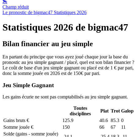
🏇
Champ réduit
Le pronostic de bigmac47
Statistiques 2026
Statistiques 2026 de bigmac47
Bilan financier au jeu simple
En partant du principe que vous ayez joué chaque jour la base du
pronostic au jeu simple gagnant / placé, quel est son bilan financier ?
Le coût de base d'un jeu simple gagnant ou placé est de 1 € par pari,
donc la somme jouée en 2026 est de 150€ par pari.
Jeu Simple Gagnant
Les gains écurie ne sont pas comptabilisés au jeu simple gagnant.
Toutes
Plat
Trot
Galop
disciplines
Gains bruts €
125.9
40.6
85.3
0
Somme jouée €
150
66
67
11
Solde (gains - somme jouée)
-24.1
-25.4
18.3
-11