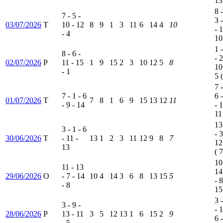
13
8
-
7 - 5 -
3
-
03/07/2026
T
10 - 12
8
9
1
3
11
6
14
4
10
-
1
- 4
10
1
-
8 - 6 -
-
2
02/07/2026
P
11 - 15
1
9
15
2
3
10
12
5
8
10
- 1
5
(
7
-
7 - 1 - 6
6
-
01/07/2026
T
7
8
1
6
9
15
13
12
11
- 9 - 14
-
1
11
13
3 - 1 - 6
-
3
30/06/2026
T
- 11 -
13
1
2
3
11
12
9
8
7
12
13
(
7
10
11 - 13
14
29/06/2026
O
- 7 - 14
10
4
14
3
6
8
13
15
5
-
8
- 8
15
3
-
3 - 9 -
-
1
28/06/2026
P
13 - 11
3
5
12
13
1
6
15
2
9
6
-
- 5