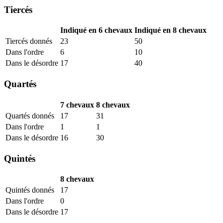
Tiercés
Indiqué en 6 chevaux
Indiqué en 8 chevaux
Tiercés donnés
23
50
Dans l'ordre
6
10
Dans le désordre
17
40
Quartés
7 chevaux
8 chevaux
Quartés donnés
17
31
Dans l'ordre
1
1
Dans le désordre
16
30
Quintés
8 chevaux
Quintés donnés
17
Dans l'ordre
0
Dans le désordre
17