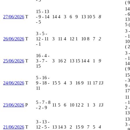
(
9
14
15 - 13
-
6
27/06/2026
T
- 9 - 14
14
4
3
6
9
13
10
5
8
13
- 5
5
(
3
-
3 - 5 -
-
1
26/06/2026
T
12 - 11
3
11
4
12
1
10
8
7
2
10
- 1
(
2
3
-
16 - 4 -
-
1
25/06/2026
T
3 - 7 -
3
16
2
13
15
14
4
1
9
14
15
(
9
15
5 - 16 -
-
3
24/06/2026
T
9 - 18 -
15
5
4
3
16
9
11
17
13
9
-
11
17
11
5 - 7 - 8
-
1
23/06/2026
P
11
5
6
10
12
2
1
3
13
- 2 - 9
2
-
13
13
3 - 13 -
3
-
21/06/2026
T
12 - 5 -
13
14
3
2
15
9
7
5
4
-
9