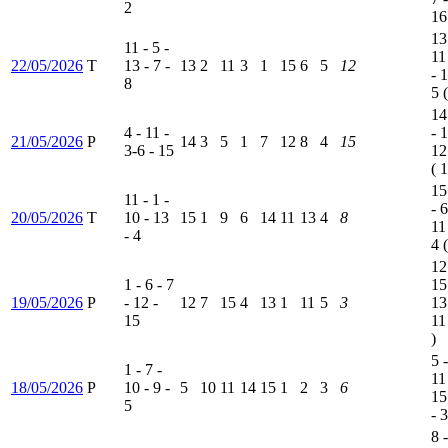
2
16
13
11 - 5 -
11
22/05/2026
T
13 - 7 -
13
2
11
3
1
15
6
5
12
-
1
8
5
(
14
4 - 11 -
-
1
21/05/2026
P
14
3
5
1
7
12
8
4
15
3-6 - 15
12
(
1
15
11 - 1 -
-
6
20/05/2026
T
10 - 13
15
1
9
6
14
11
13
4
8
11
- 4
4
(
12
1 - 6 - 7
15
19/05/2026
P
- 12 -
12
7
15
4
13
1
11
5
3
13
15
11
)
5
-
1 - 7 -
11
18/05/2026
P
10 - 9 -
5
10
11
14
15
1
2
3
6
15
5
-
3
8
-