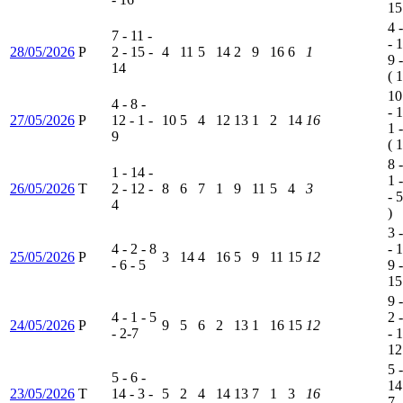
15
4
-
7 - 11 -
-
1
28/05/2026
P
2 - 15 -
4
11
5
14
2
9
16
6
1
9
-
14
(
1
10
4 - 8 -
-
1
27/05/2026
P
12 - 1 -
10
5
4
12
13
1
2
14
16
1
-
9
(
1
8
-
1 - 14 -
1
-
26/05/2026
T
2 - 12 -
8
6
7
1
9
11
5
4
3
-
5
4
)
3
-
4 - 2 - 8
-
1
25/05/2026
P
3
14
4
16
5
9
11
15
12
- 6 - 5
9
-
15
9
-
4 - 1 - 5
2
-
24/05/2026
P
9
5
6
2
13
1
16
15
12
- 2-7
-
1
12
5
-
5 - 6 -
14
23/05/2026
T
14 - 3 -
5
2
4
14
13
7
1
3
16
7
-