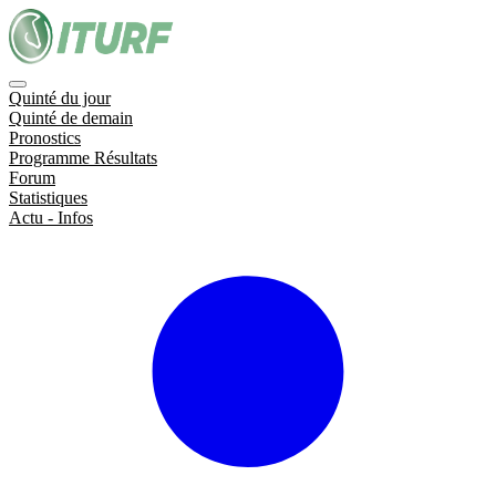
Quinté du jour
Quinté de demain
Pronostics
Programme Résultats
Forum
Statistiques
Actu - Infos