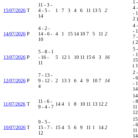
1
-
11 - 3 -
4
-
15/07/2026
T
4 - 5 -
1
7
3
4
6
11
13
5
2
-
1
14
2
)
4
-
4 - 2 -
-
1
14/07/2026
P
14 - 6 -
4
1
15
14
10
7
5
11
2
7
-
10
(
2
5
-
5 - 8 - 1
-
1
13/07/2026
P
- 16 -
5
12
1
10
11
15
6
3
16
15
11
(
1
2
-
7 - 13 -
-
6
12/07/2026
P
9 - 12 -
2
13
3
6
4
9
10
7
14
-
1
4
14
14
11 - 6 -
-
8
11/07/2026
T
14
4
1
8
10
11
13
12
2
9 - 4 - 7
11
12
15
9 - 5 -
-
6
10/07/2026
T
15 - 7 -
15
4
5
6
9
11
1
14
2
11
12
14