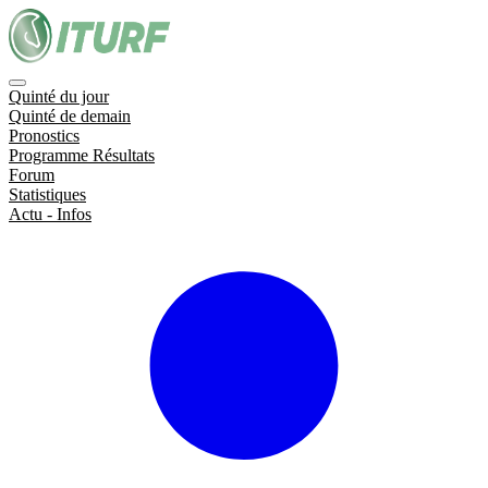
Quinté du jour
Quinté de demain
Pronostics
Programme Résultats
Forum
Statistiques
Actu - Infos