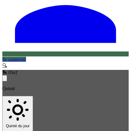
Se connecter
🔍
🏇
i
Turf
Quinté
Quinté du jour