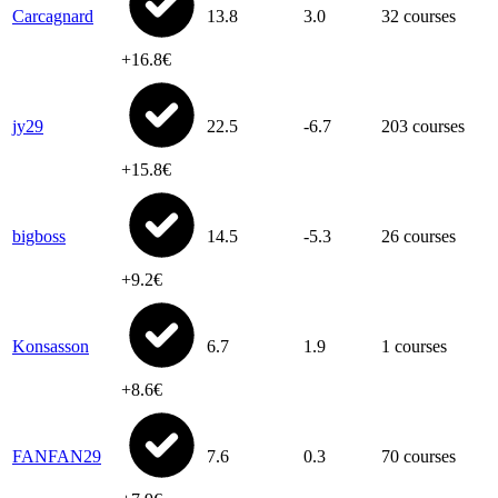
Carcagnard
13.8
3.0
32 courses
+16.8€
jy29
22.5
-6.7
203 courses
+15.8€
bigboss
14.5
-5.3
26 courses
+9.2€
Konsasson
6.7
1.9
1 courses
+8.6€
FANFAN29
7.6
0.3
70 courses