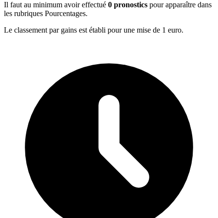
Il faut au minimum avoir effectué
0 pronostics
pour apparaître dans
les rubriques Pourcentages.
Le classement par gains est établi pour une mise de 1 euro.