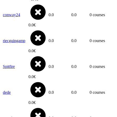
conway24
0.0
0.0
0 courses
0.0€
riecguingamp
0.0
0.0
0 courses
0.0€
Spitfire
0.0
0.0
0 courses
0.0€
dede
0.0
0.0
0 courses
0.0€