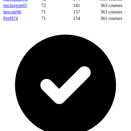
jmclaverie65
72
141
363 courses
hercule66
71
157
363 courses
Perf974
71
154
361 courses