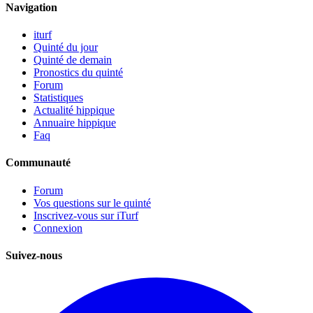
Navigation
iturf
Quinté du jour
Quinté de demain
Pronostics du quinté
Forum
Statistiques
Actualité hippique
Annuaire hippique
Faq
Communauté
Forum
Vos questions sur le quinté
Inscrivez-vous sur iTurf
Connexion
Suivez-nous