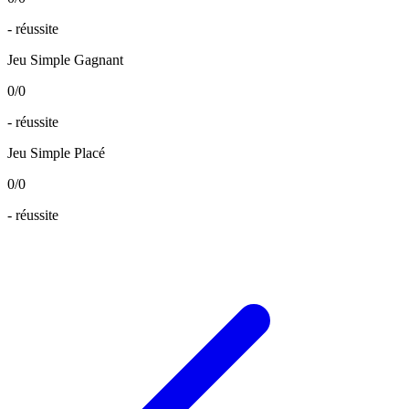
- réussite
Jeu Simple Gagnant
0/0
- réussite
Jeu Simple Placé
0/0
- réussite