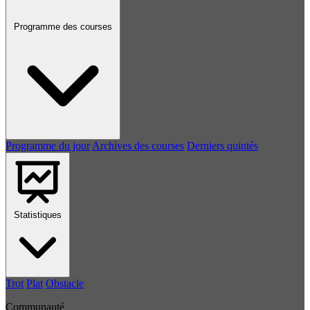
Programme des courses
Programme du jour
Archives des courses
Derniers quintés
Statistiques
Trot
Plat
Obstacle
Communauté