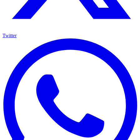
Twitter