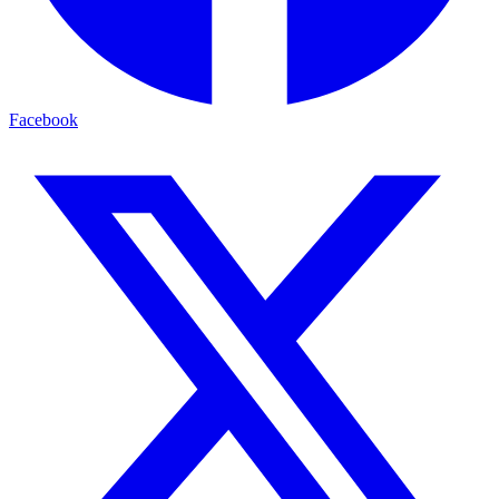
Facebook