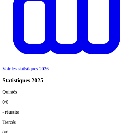
Voir les statistiques 2026
Statistiques 2025
Quintés
0/0
- réussite
Tiercés
0/0