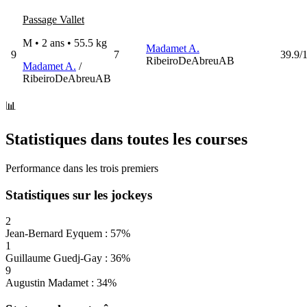
Passage Vallet
M • 2 ans •
55.5 kg
Madamet A.
9
7
39.9/
RibeiroDeAbreuAB
Madamet A.
/
RibeiroDeAbreuAB
📊
Statistiques dans toutes les courses
Performance dans les trois premiers
Statistiques sur les jockeys
2
Jean-Bernard Eyquem : 57%
1
Guillaume Guedj-Gay : 36%
9
Augustin Madamet : 34%