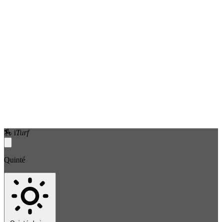
🏇
i
Turf
Quinté