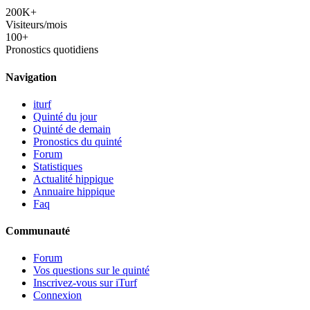
200K+
Visiteurs/mois
100+
Pronostics quotidiens
Navigation
iturf
Quinté du jour
Quinté de demain
Pronostics du quinté
Forum
Statistiques
Actualité hippique
Annuaire hippique
Faq
Communauté
Forum
Vos questions sur le quinté
Inscrivez-vous sur iTurf
Connexion