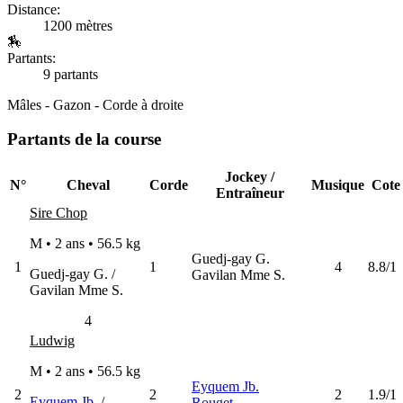
Distance:
1200 mètres
🏇
Partants:
9 partants
Mâles - Gazon - Corde à droite
Partants de la course
Jockey /
N°
Cheval
Corde
Musique
Cote
Entraîneur
Sire Chop
M • 2 ans •
56.5 kg
Guedj-gay G.
1
1
4
8.8/1
Guedj-gay G. /
Gavilan Mme S.
Gavilan Mme S.
4
Ludwig
M • 2 ans •
56.5 kg
Eyquem Jb.
2
2
2
1.9/1
Eyquem Jb.
/
Rouget