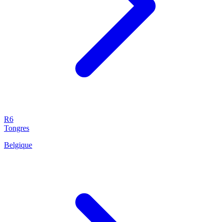
R6
Tongres
Belgique