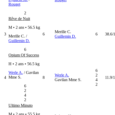
Rouget
2
Rêve de Nuit
M • 2 ans •
56.5 kg
Merille C.
3
6
6
38.6/
Merille C. /
Guillemin D.
Guillemin D.
6
Opium Of Success
H • 2 ans •
56.5 kg
6
Werle A.
/ Gavilan
Werle A.
2
Mme S.
4
8
11.9/1
Gavilan Mme S.
4
2
6
2
4
2
Ultimo Minuto
M • 2 ans •
55.5 kg