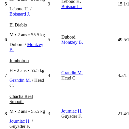
Lebouc H.
5
9
15.1/
Boisnard J.
Lebouc H. /
Boisnard J.
El Diablo
M • 2 ans •
55.5 kg
Dubord
6
5
49.5/
Montzey B.
Dubord /
Montzey
B.
Jumbotron
H • 2 ans •
55.5 kg
Grandin M.
7
4
4.3/1
Head C.
Grandin M.
/ Head
C.
Chacha Real
Smooth
Journiac H.
M • 2 ans •
55.5 kg
8
3
21.4/
Guyader F.
Journiac H.
/
Guyader F.