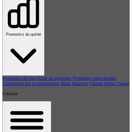
Pronostics du quinté
Pronostics du jour
Saisir un pronostic
Pronostics pour demain
Classement des pronostiqueurs
Bilan financier
Champ réduit 3 bases
Courses