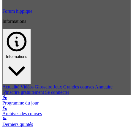
Forum hippique
Informations
Informations
Actualité
Vidéos
Glossaire
Jeux
Grandes courses
Annuaire
S'inscrire gratuitement
Se connecter
🏇
Programme du jour
🏇
Archives des courses
🏇
Derniers quintés