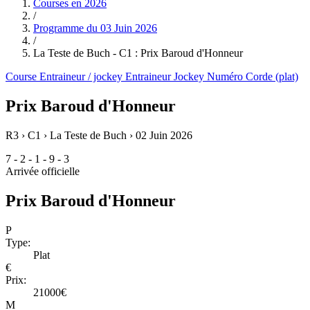
Courses en
2026
/
Programme du
03 Juin 2026
/
La Teste de Buch - C1 : Prix Baroud d'Honneur
Course
Entraineur / jockey
Entraineur
Jockey
Numéro
Corde (plat)
Prix Baroud d'Honneur
R3 › C1 › La Teste de Buch ›
02 Juin 2026
7 - 2 - 1 - 9 - 3
Arrivée officielle
Prix Baroud d'Honneur
P
Type:
Plat
€
Prix:
21000€
M