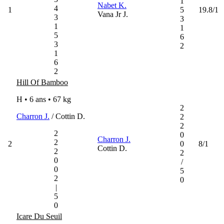
1
Nabet K.
4
1
5
19.8/1
Vana Jr J.
3
3
1
1
5
6
3
2
1
6
2
Hill Of Bamboo
H • 6 ans •
67 kg
2
Charron J.
/ Cottin D.
2
2
2
0
Charron J.
2
2
0
8/1
Cottin D.
2
2
0
/
0
5
2
0
|
5
0
Icare Du Seuil