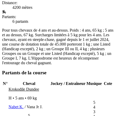
Distance:
4200 mètres
🏇
Partants:
6 partants
Pour tous chevaux de 4 ans et au-dessus. Poids : 4 ans, 65 kg ; 5 ans
et au dessus, 67 kg. Surcharges limitées à 5 kg pour les 4 ans. Les
chevaux, ayant en steeple-chase, gagné depuis le 1 er juillet 2024,
une course de dotation totale de 45.000 porteront 1 kg ; une Listed
(Handicap excepté), 2 kg ; un Groupe III ou II, 4 kg ; plusieurs
Groupes ou un Groupe et une Listed (Handicap excepté), 5 kg ; un
Groupe I, 7 kg. L'Hippodrome est heureux de récompenser
l'entourage du cheval gagnant.
Partants de la course
N°
Cheval
Jockey / Entraîneur
Musique
Cote
Krokodile Dundee
H • 5 ans •
69 kg
5
Nabet K.
/ Vana Jr J.
4
3
5