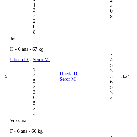
|
2
3
0
2
8
2
0
8
Jost
H • 6 ans •
67 kg
7
Ubeda D.
/
Seror M.
4
5
7
3
Ubeda D.
4
5
3
3.2/1
Seror M.
5
6
3
5
3
3
6
4
5
3
4
Vezzana
F • 6 ans •
66 kg
7