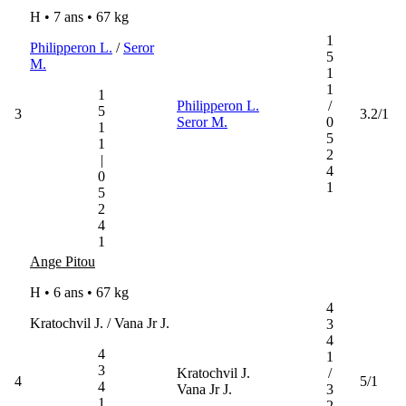
H • 7 ans •
67 kg
1
Philipperon L.
/
Seror
5
M.
1
1
1
Philipperon L.
/
5
3
3.2/1
Seror M.
0
1
5
1
2
|
4
0
1
5
2
4
1
Ange Pitou
H • 6 ans •
67 kg
4
Kratochvil J. / Vana Jr J.
3
4
4
1
3
Kratochvil J.
/
4
5/1
4
Vana Jr J.
3
1
2