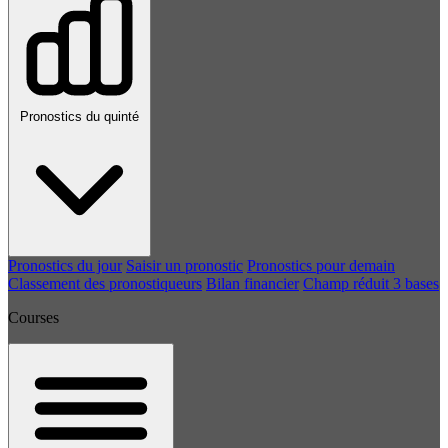
Pronostics du quinté
Pronostics du jour
Saisir un pronostic
Pronostics pour demain
Classement des pronostiqueurs
Bilan financier
Champ réduit 3 bases
Courses