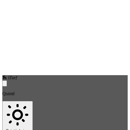
🏇
i
Turf
Quinté