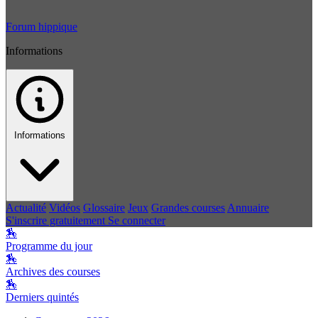
Forum hippique
Informations
Informations
Actualité
Vidéos
Glossaire
Jeux
Grandes courses
Annuaire
S'inscrire gratuitement
Se connecter
🏇
Programme du jour
🏇
Archives des courses
🏇
Derniers quintés