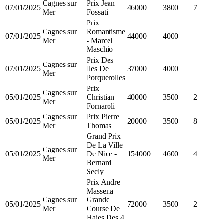
Cagnes sur
Prix Jean
07/01/2025
46000
3800
7
Mer
Fossati
Prix
Cagnes sur
Romantisme
07/01/2025
44000
4000
Mer
- Marcel
Maschio
Prix Des
Cagnes sur
07/01/2025
Iles De
37000
4000
Mer
Porquerolles
Prix
Cagnes sur
05/01/2025
Christian
40000
3500
2
Mer
Fornaroli
Cagnes sur
Prix Pierre
05/01/2025
20000
3500
8
Mer
Thomas
Grand Prix
De La Ville
Cagnes sur
05/01/2025
De Nice -
154000
4600
4
Mer
Bernard
Secly
Prix Andre
Massena
Cagnes sur
Grande
05/01/2025
72000
3500
2
Mer
Course De
Haies Des 4