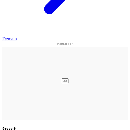
Demain
iturf