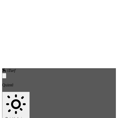
🏇
i
Turf
Quinté