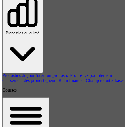
Pronostics du quinté
Pronostics du jour
Saisir un pronostic
Pronostics pour demain
Classement des pronostiqueurs
Bilan financier
Champ réduit 3 bases
Courses