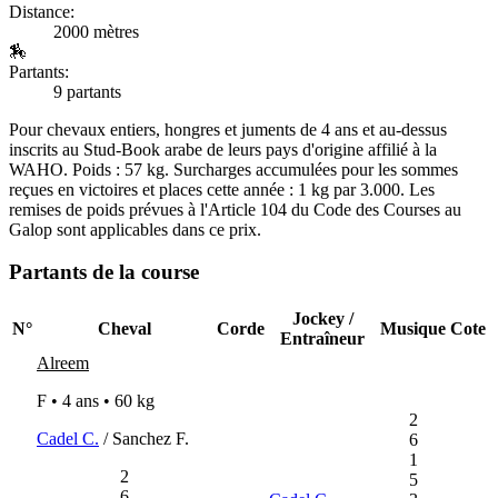
Distance:
2000 mètres
🏇
Partants:
9 partants
Pour chevaux entiers, hongres et juments de 4 ans et au-dessus
inscrits au Stud-Book arabe de leurs pays d'origine affilié à la
WAHO. Poids : 57 kg. Surcharges accumulées pour les sommes
reçues en victoires et places cette année : 1 kg par 3.000. Les
remises de poids prévues à l'Article 104 du Code des Courses au
Galop sont applicables dans ce prix.
Partants de la course
Jockey /
N°
Cheval
Corde
Musique
Cote
Entraîneur
Alreem
F • 4 ans •
60 kg
2
Cadel C.
/ Sanchez F.
6
1
2
5
6