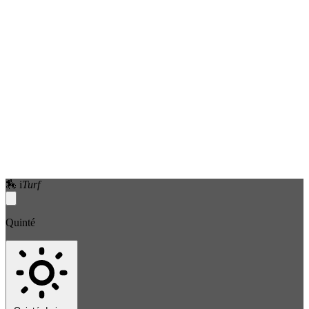
🏇
i
Turf
Quinté