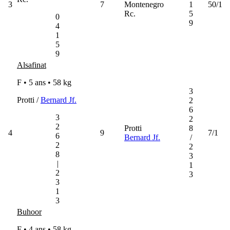
3
7
Montenegro
1
50/1
Rc.
5
0
9
4
1
5
9
Alsafinat
F • 5 ans •
58 kg
3
Protti /
Bernard Jf.
2
6
3
2
2
Protti
8
4
9
7/1
6
Bernard Jf.
/
2
2
8
3
|
1
2
3
3
1
3
Buhoor
F • 4 ans •
58 kg