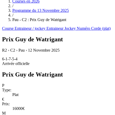
Courses en
2026
/
Programme du
13 Novembre 2025
/
Pau - C2 : Prix Guy de Watrigant
Course
Entraineur / jockey
Entraineur
Jockey
Numéro
Corde (plat)
Prix Guy de Watrigant
R2 › C2 › Pau ›
12 Novembre 2025
6-1-7-5-4
Arrivée officielle
Prix Guy de Watrigant
P
Type:
Plat
€
Prix:
16000€
M