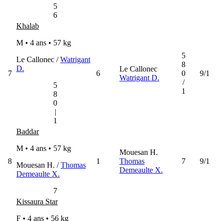
5
6
Khalab
M • 4 ans •
57 kg
5
Le Callonec /
Watrigant
8
D.
Le Callonec
7
6
0
9/1
Watrigant D.
/
5
1
8
0
|
1
Baddar
M • 4 ans •
57 kg
Mouesan H.
8
1
Thomas
7
9/1
Mouesan H. /
Thomas
Demeaulte X.
Demeaulte X.
7
Kissaura Star
F • 4 ans •
56 kg