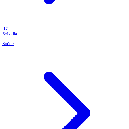
R7
Solvalla
Suède