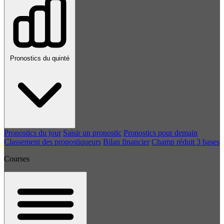
Pronostics du quinté
Pronostics du jour
Saisir un pronostic
Pronostics pour demain
Classement des pronostiqueurs
Bilan financier
Champ réduit 3 bases
Courses