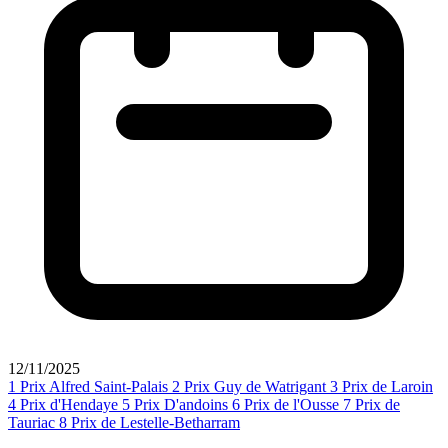
12/11/2025
1
Prix Alfred Saint-Palais
2
Prix Guy de Watrigant
3
Prix de Laroin
4
Prix d'Hendaye
5
Prix D'andoins
6
Prix de l'Ousse
7
Prix de
Tauriac
8
Prix de Lestelle-Betharram