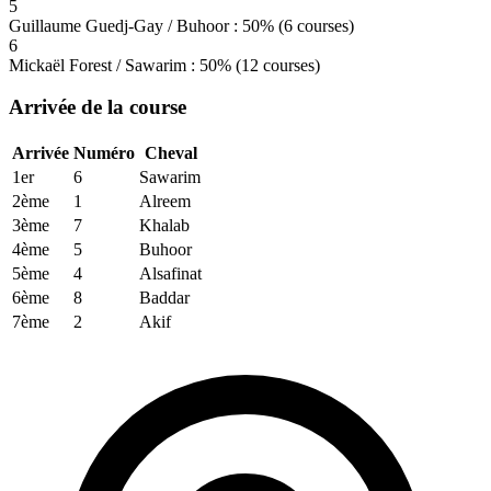
5
Guillaume Guedj-Gay / Buhoor : 50% (6 courses)
6
Mickaël Forest / Sawarim : 50% (12 courses)
Arrivée de la course
Arrivée
Numéro
Cheval
1er
6
Sawarim
2ème
1
Alreem
3ème
7
Khalab
4ème
5
Buhoor
5ème
4
Alsafinat
6ème
8
Baddar
7ème
2
Akif