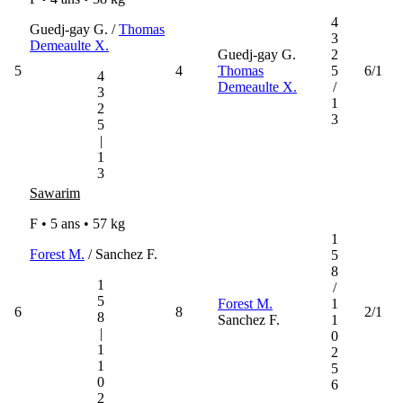
4
Guedj-gay G. /
Thomas
3
Demeaulte X.
Guedj-gay G.
2
5
4
Thomas
5
6/1
4
Demeaulte X.
/
3
1
2
3
5
|
1
3
Sawarim
F • 5 ans •
57 kg
1
Forest M.
/ Sanchez F.
5
8
1
/
5
Forest M.
1
6
8
2/1
8
Sanchez F.
1
|
0
1
2
1
5
0
6
2