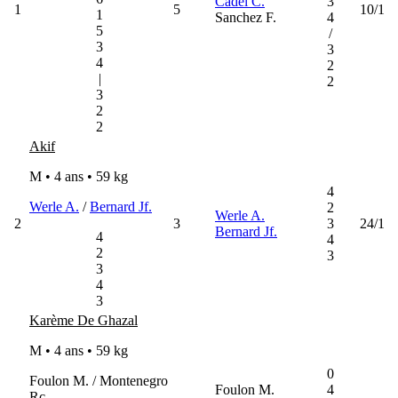
Cadel C.
3
1
5
10/1
1
Sanchez F.
4
5
/
3
3
4
2
|
2
3
2
2
Akif
M • 4 ans •
59 kg
4
Werle A.
/
Bernard Jf.
2
Werle A.
2
3
3
24/1
Bernard Jf.
4
4
2
3
3
4
3
Karème De Ghazal
M • 4 ans •
59 kg
0
Foulon M. / Montenegro
Foulon M.
4
Rc.