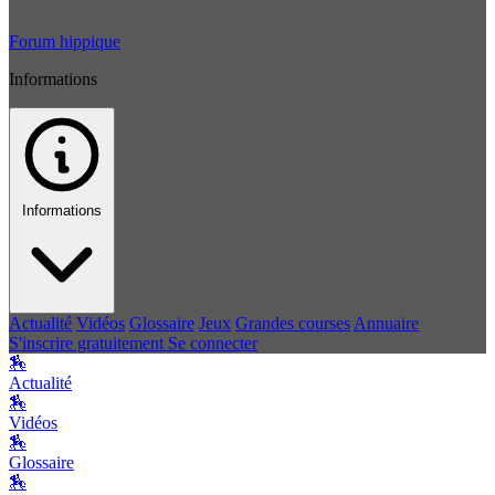
Forum hippique
Informations
Informations
Actualité
Vidéos
Glossaire
Jeux
Grandes courses
Annuaire
S'inscrire gratuitement
Se connecter
🏇
Actualité
🏇
Vidéos
🏇
Glossaire
🏇