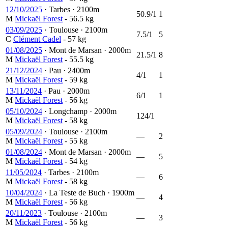
12/10/2025
·
Tarbes
·
2100m
50.9/1
1
M
Mickaël Forest
- 56.5 kg
03/09/2025
·
Toulouse
·
2100m
7.5/1
5
C
Clément Cadel
- 57 kg
01/08/2025
·
Mont de Marsan
·
2000m
21.5/1
8
M
Mickaël Forest
- 55.5 kg
21/12/2024
·
Pau
·
2400m
4/1
1
M
Mickaël Forest
- 59 kg
13/11/2024
·
Pau
·
2000m
6/1
1
M
Mickaël Forest
- 56 kg
05/10/2024
·
Longchamp
·
2000m
124/1
M
Mickaël Forest
- 58 kg
05/09/2024
·
Toulouse
·
2100m
—
2
M
Mickaël Forest
- 55 kg
01/08/2024
·
Mont de Marsan
·
2000m
—
5
M
Mickaël Forest
- 54 kg
11/05/2024
·
Tarbes
·
2100m
—
6
M
Mickaël Forest
- 58 kg
10/04/2024
·
La Teste de Buch
·
1900m
—
4
M
Mickaël Forest
- 56 kg
20/11/2023
·
Toulouse
·
2100m
—
3
M
Mickaël Forest
- 56 kg