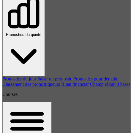
Pronostics du quinté
Pronostics du jour
Saisir un pronostic
Pronostics pour demain
Classement des pronostiqueurs
Bilan financier
Champ réduit 3 bases
Courses