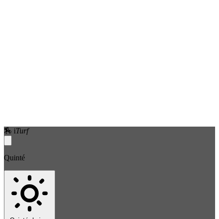
🏇
i
Turf
Quinté