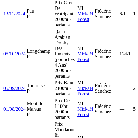
Prix Guy
De
MI
Pau
Frédéric
13/11/2024
Watrigant
Mickaël
6/1
1
P
Sanchez
2000m ·
Forest
partants
Qatar
Arabian
Trophy
Des
MI
Longchamp
Frédéric
05/10/2024
Juments
Mickaël
124/1
P
Sanchez
(pouliches
Forest
4 Ans)
2000m ·
partants
Prix Kann
MI
Toulouse
Frédéric
05/09/2024
2100m ·
Mickaël
—
2
P
Sanchez
partants
Forest
Prix De
Mont de
MI
L'ifahr
Frédéric
01/08/2024
Marsan
Mickaël
—
5
2000m ·
Sanchez
P
Forest
partants
Prix
Mandarine
Iii -
MI