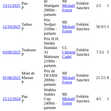
de
MI
Pau
Frédéric
13/11/2025
Watrigant
Mickaël
2/1
1
P
Sanchez
2000m ·
Forest
partants
Prix
MI
Tarbes
Nedjari
Frédéric
12/10/2025
Mickaël
50.9/1
1
P
2100m ·
Sanchez
Forest
partants
Prix H.H.
Sheikh
Hamdan
CL
Toulouse
Frédéric
03/09/2025
Al
Clément
7.5/1
5
P
Sanchez
Maktoum
Cadel
2100m ·
partants
Prix de
Mont de
MI
l'IFARH
Frédéric
01/08/2025
Marsan
Mickaël
21.5/1
8
2000m ·
Sanchez
P
Forest
partants
Wathba
Stables
MI
Pau
Frédéric
21/12/2024
Cup
Mickaël
4/1
1
P
Sanchez
2400m ·
Forest
partants