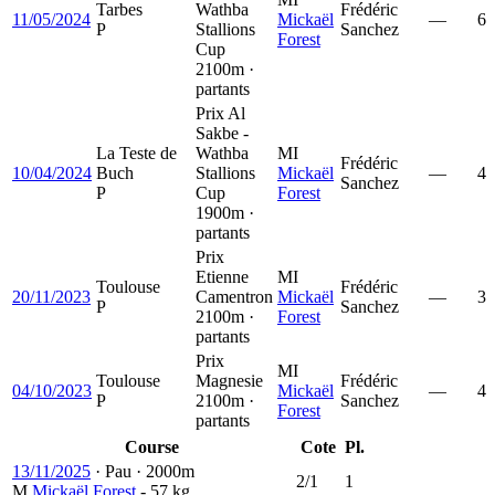
Tarbes
Wathba
Frédéric
11/05/2024
Mickaël
—
6
P
Stallions
Sanchez
Forest
Cup
2100m ·
partants
Prix Al
Sakbe -
La Teste de
Wathba
MI
Frédéric
10/04/2024
Buch
Stallions
Mickaël
—
4
Sanchez
P
Cup
Forest
1900m ·
partants
Prix
Etienne
MI
Toulouse
Frédéric
20/11/2023
Camentron
Mickaël
—
3
P
Sanchez
2100m ·
Forest
partants
Prix
MI
Toulouse
Magnesie
Frédéric
04/10/2023
Mickaël
—
4
P
2100m ·
Sanchez
Forest
partants
Course
Cote
Pl.
13/11/2025
·
Pau
·
2000m
2/1
1
M
Mickaël Forest
- 57 kg