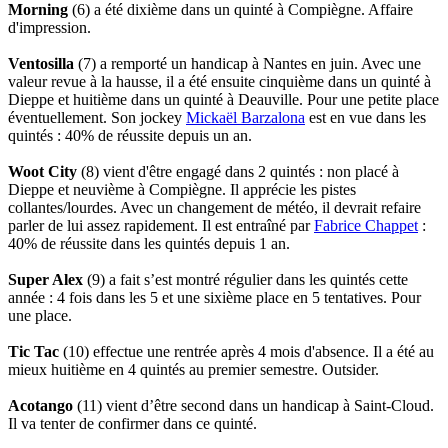
Morning
(6) a été dixième dans un quinté à Compiègne. Affaire
d'impression.
Ventosilla
(7) a remporté un handicap à Nantes en juin. Avec une
valeur revue à la hausse, il a été ensuite cinquième dans un quinté à
Dieppe et huitième dans un quinté à Deauville. Pour une petite place
éventuellement. Son jockey
Mickaël Barzalona
est en vue dans les
quintés : 40% de réussite depuis un an.
Woot City
(8) vient d'être engagé dans 2 quintés : non placé à
Dieppe et neuvième à Compiègne. Il apprécie les pistes
collantes/lourdes. Avec un changement de météo, il devrait refaire
parler de lui assez rapidement. Il est entraîné par
Fabrice Chappet
:
40% de réussite dans les quintés depuis 1 an.
Super Alex
(9) a fait s’est montré régulier dans les quintés cette
année : 4 fois dans les 5 et une sixième place en 5 tentatives. Pour
une place.
Tic Tac
(10) effectue une rentrée après 4 mois d'absence. Il a été au
mieux huitième en 4 quintés au premier semestre. Outsider.
Acotango
(11) vient d’être second dans un handicap à Saint-Cloud.
Il va tenter de confirmer dans ce quinté.