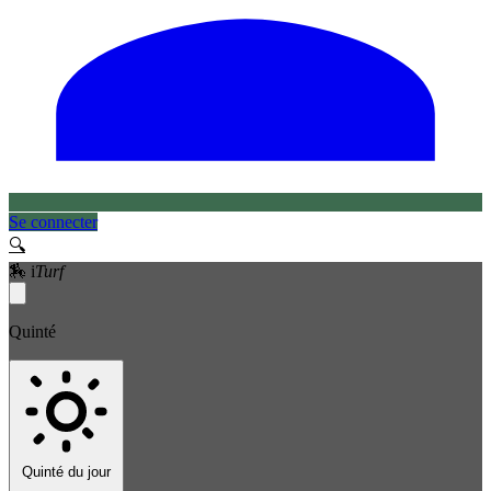
Se connecter
🔍
🏇
i
Turf
Quinté
Quinté du jour