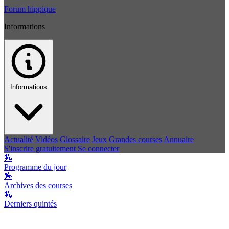
Forum hippique
Informations
Informations
Actualité
Vidéos
Glossaire
Jeux
Grandes courses
Annuaire
S'inscrire gratuitement
Se connecter
🏇
Programme du jour
🏇
Archives des courses
🏇
Derniers quintés