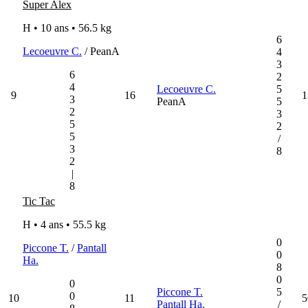
Super Alex
H • 10 ans •
56.5 kg
6
Lecoeuvre C.
/ PeanA
4
3
6
2
4
Lecoeuvre C.
5
9
16
1
3
PeanA
5
2
3
5
2
5
/
3
8
2
|
8
Tic Tac
H • 4 ans •
55.5 kg
0
Piccone T.
/
Pantall
0
Ha.
8
0
0
Piccone T.
5
0
10
11
5
Pantall Ha.
/