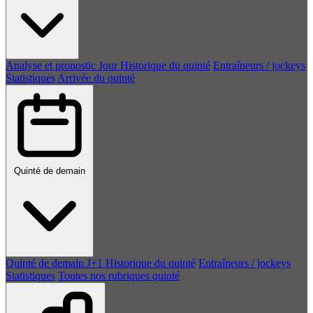
Analyse et pronostic
Jour
Historique du quinté
Entraîneurs / jockeys
Statistiques
Arrivée du quinté
Quinté de demain
Quinté de demain
J+1
Historique du quinté
Entraîneurs / jockeys
Statistiques
Toutes nos rubriques quinté