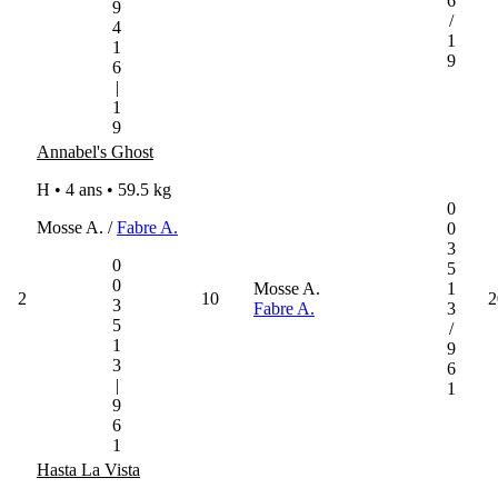
6
9
/
4
1
1
9
6
|
1
9
Annabel's Ghost
H • 4 ans •
59.5 kg
0
Mosse A. /
Fabre A.
0
3
0
5
0
Mosse A.
1
2
10
2
3
Fabre A.
3
5
/
1
9
3
6
|
1
9
6
1
Hasta La Vista