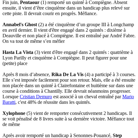
Fin juin,
Pentaour
(1) remporté un quinté à Compiègne. Absent
ensuite, il vient d’être cinquième dans un handicap plus relevé sur
cette piste. Il devrait courir en progrès. Méfiance.
Annabel's Ghost
(2) a été cinquième d’un groupe III à Longchamp
en avril dernier. Il vient d'être engagé dans 2 quintés : dixième à
Deauville et non placé à Compiègne. Il est entraîné par André Fabre.
On va tout de même s’en méfier
Hasta La Vista
(3) vient d'être engagé dans 2 quintés : quatrième à
Lyon Parilly et cinquième à Compiègne. Il peut figurer pour une
(petite) place
Après 8 mois d’absence,
Rika De La Vis
(4) a participé à 3 courses.
Elle s’est imposée facilement pour son retour. Mais, elle a été ensuite
non placée dans un quinté à Clairefontaine et huitième sur dans une
course à conditions à Chantilly. Elle devrait néanmoins progresser.
Lorsque
Cristian Demuro
est associé à un cheval entraîné par
Mario
Baratti
, c'est 48% de réussite dans les quintés.
Xylophone
(5) vient de remporter consécutivement 2 handicaps. Il
se voit pénalisé de 8 livres suite à sa dernière victoire. Méfiance tout
de même
Après avoir remporté un handicap à Senonnes-Pouancé,
Step