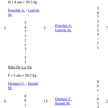
H • 4 ans •
59.5 kg
5
Pouchin A.
/
Gauvin
4
Jp.
7
3
5
Pouchin A.
2
4
3
5
7
Gauvin Jp.
2
7
3
3
/
2
1
2
1
3
|
1
1
Rika De La Vis
F • 5 ans •
58.5 kg
8
Demuro C.
/
Baratti
0
M.
1
/
8
Demuro C.
0
0
4
13
2
Baratti M.
5
1
3