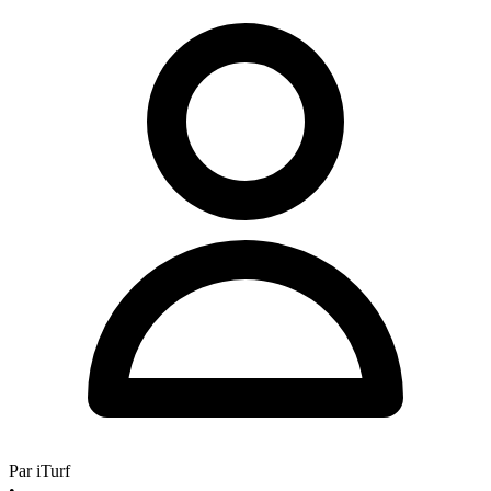
Par
iTurf
•