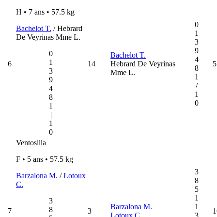
H • 7 ans •
57.5 kg
0
Bachelot T.
/ Hebrard
1
De Veyrinas Mme L.
3
9
0
Bachelot T.
4
1
6
14
Hebrard De Veyrinas
5
8
3
Mme L.
1
9
/
4
1
8
0
1
|
1
0
Ventosilla
F • 5 ans •
57.5 kg
3
Barzalona M.
/
Lotoux
8
C.
5
1
3
Barzalona M.
1
8
7
3
1
Lotoux C.
3