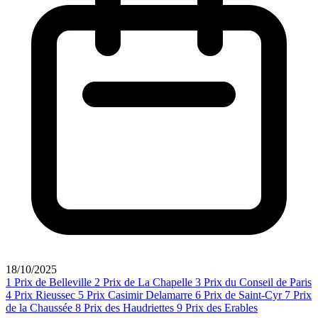
18/10/2025
1
Prix de Belleville
2
Prix de La Chapelle
3
Prix du Conseil de Paris
4
Prix Rieussec
5
Prix Casimir Delamarre
6
Prix de Saint-Cyr
7
Prix
de la Chaussée
8
Prix des Haudriettes
9
Prix des Erables