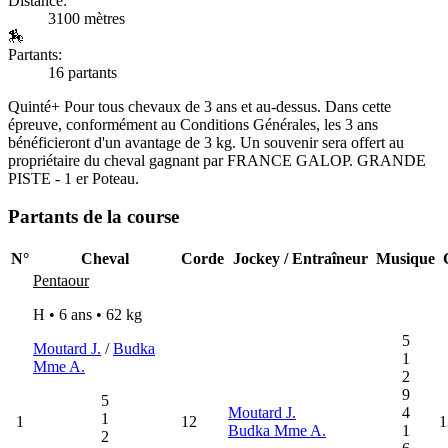
Distance:
3100 mètres
🏇
Partants:
16 partants
Quinté+
Pour tous chevaux de 3 ans et au-dessus. Dans cette
épreuve, conformément au Conditions Générales, les 3 ans
bénéficieront d'un avantage de 3 kg. Un souvenir sera offert au
propriétaire du cheval gagnant par FRANCE GALOP. GRANDE
PISTE - 1 er Poteau.
Partants de la course
N°
Cheval
Corde
Jockey / Entraîneur
Musique
Pentaour
H • 6 ans •
62 kg
5
Moutard J.
/
Budka
1
Mme A.
2
9
5
Moutard J.
4
1
1
12
1
Budka Mme A.
1
2