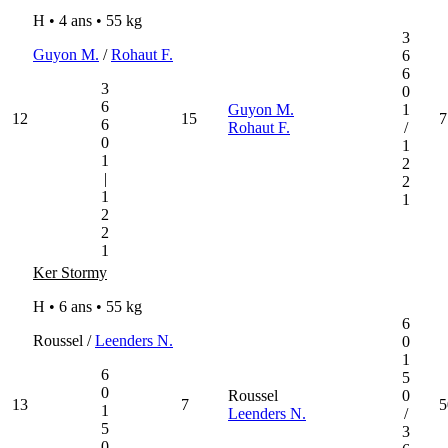
H • 4 ans •
55 kg
3
Guyon M.
/
Rohaut F.
6
6
3
0
6
Guyon M.
1
12
15
7
6
Rohaut F.
/
0
1
1
2
|
2
1
1
2
2
1
Ker Stormy
H • 6 ans •
55 kg
6
Roussel /
Leenders N.
0
1
6
5
0
Roussel
0
13
7
5
1
Leenders N.
/
5
3
0