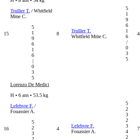
H • 8 ans •
54 kg
5
Trullier T.
/ Whitfield
1
Mme C.
9
6
5
Trullier T.
1
1
15
8
4
Whitfield Mme C.
6
9
/
6
0
1
3
6
5
|
0
3
5
Lorenzo De Medici
H • 6 ans •
53.5 kg
5
Lefebvre F.
/
2
Fouassier A.
3
2
5
Lefebvre F.
3
2
16
4
7
Fouassier A.
4
3
2
2