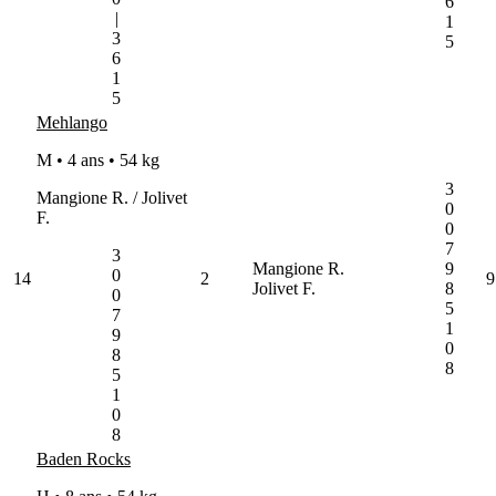
6
|
1
3
5
6
1
5
Mehlango
M • 4 ans •
54 kg
3
Mangione R. / Jolivet
0
F.
0
7
3
Mangione R.
9
0
14
2
9
Jolivet F.
8
0
5
7
1
9
0
8
8
5
1
0
8
Baden Rocks