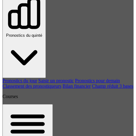
Pronostics du quinté
Pronostics du jour
Saisir un pronostic
Pronostics pour demain
Classement des pronostiqueurs
Bilan financier
Champ réduit 3 bases
Courses