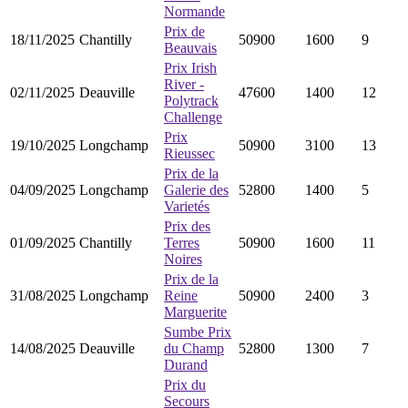
Normande
Prix de
18/11/2025
Chantilly
50900
1600
9
Beauvais
Prix Irish
River -
02/11/2025
Deauville
47600
1400
12
Polytrack
Challenge
Prix
19/10/2025
Longchamp
50900
3100
13
Rieussec
Prix de la
04/09/2025
Longchamp
Galerie des
52800
1400
5
Varietés
Prix des
01/09/2025
Chantilly
Terres
50900
1600
11
Noires
Prix de la
31/08/2025
Longchamp
Reine
50900
2400
3
Marguerite
Sumbe Prix
14/08/2025
Deauville
du Champ
52800
1300
7
Durand
Prix du
Secours