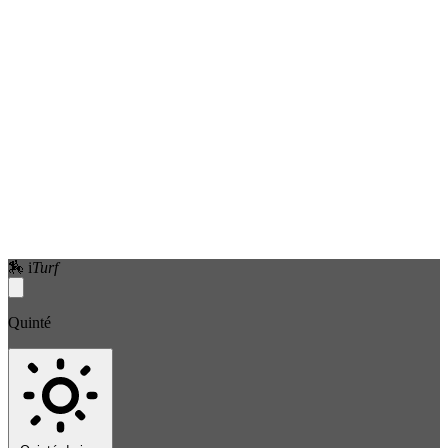
🏇
i
Turf
Quinté