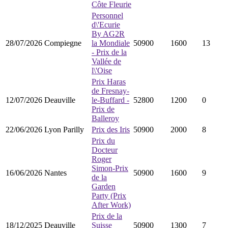
Côte Fleurie
Personnel
d\'Ecurie
By AG2R
28/07/2026
Compiegne
la Mondiale
50900
1600
13
- Prix de la
Vallée de
l\'Oise
Prix Haras
de Fresnay-
12/07/2026
Deauville
le-Buffard -
52800
1200
0
Prix de
Balleroy
22/06/2026
Lyon Parilly
Prix des Iris
50900
2000
8
Prix du
Docteur
Roger
Simon-Prix
16/06/2026
Nantes
50900
1600
9
de la
Garden
Party (Prix
After Work)
Prix de la
18/12/2025
Deauville
Suisse
50900
1300
7