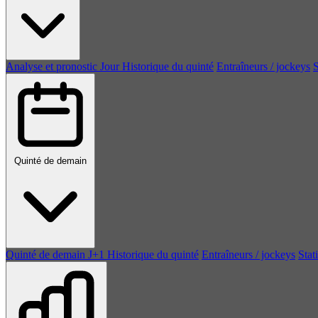
Analyse et pronostic
Jour
Historique du quinté
Entraîneurs / jockeys
S
Quinté de demain
Quinté de demain
J+1
Historique du quinté
Entraîneurs / jockeys
Stat