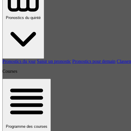
Pronostics du quinté
Pronostics du jour
Saisir un pronostic
Pronostics pour demain
Classem
Courses
Programme des courses