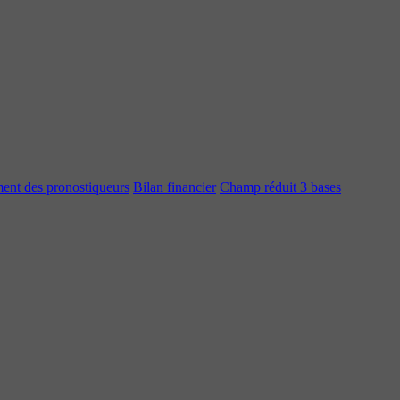
ent des pronostiqueurs
Bilan financier
Champ réduit 3 bases