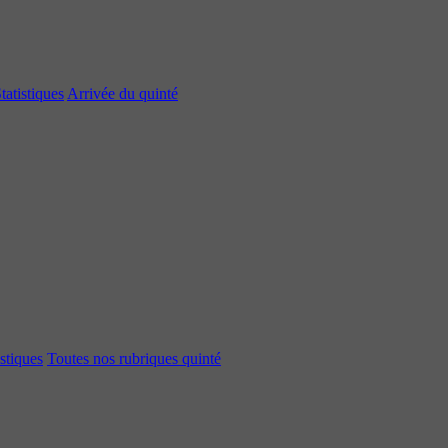
tatistiques
Arrivée du quinté
istiques
Toutes nos rubriques quinté