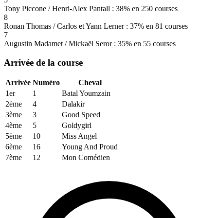
Tony Piccone / Henri-Alex Pantall : 38% en 250 courses
8
Ronan Thomas / Carlos et Yann Lerner : 37% en 81 courses
7
Augustin Madamet / Mickaël Seror : 35% en 55 courses
Arrivée de la course
Arrivée
Numéro
Cheval
1er
1
Batal Youmzain
2ème
4
Dalakir
3ème
3
Good Speed
4ème
5
Goldygirl
5ème
10
Miss Angel
6ème
16
Young And Proud
7ème
12
Mon Comédien