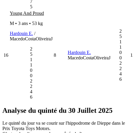
7
5
Young And Proud
M • 3 ans •
53 kg
2
Hardouin E.
/
5
MacedoCostaOliveiraJ
1
1
2
Hardouin E.
0
5
16
8
1
MacedoCostaOliveiraJ
0
1
2
1
2
0
4
0
6
2
2
4
6
Analyse du quinté du 30 Juillet 2025
Le quinté du jour va se courir sur l'hippodrome de Dieppe dans le
Prix Toyota Toys Motors.