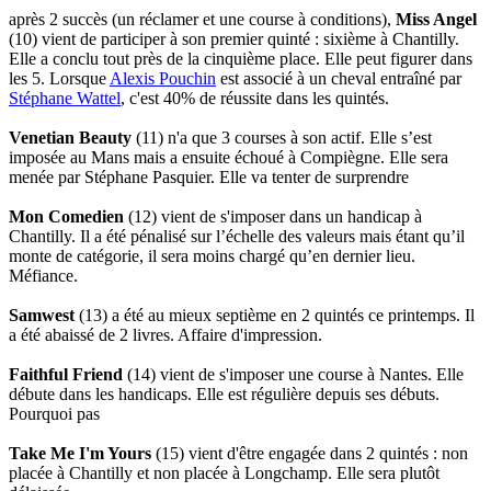
après 2 succès (un réclamer et une course à conditions),
Miss Angel
(10) vient de participer à son premier quinté : sixième à Chantilly.
Elle a conclu tout près de la cinquième place. Elle peut figurer dans
les 5. Lorsque
Alexis Pouchin
est associé à un cheval entraîné par
Stéphane Wattel
, c'est 40% de réussite dans les quintés.
Venetian Beauty
(11) n'a que 3 courses à son actif. Elle s’est
imposée au Mans mais a ensuite échoué à Compiègne. Elle sera
menée par Stéphane Pasquier. Elle va tenter de surprendre
Mon Comedien
(12) vient de s'imposer dans un handicap à
Chantilly. Il a été pénalisé sur l’échelle des valeurs mais étant qu’il
monte de catégorie, il sera moins chargé qu’en dernier lieu.
Méfiance.
Samwest
(13) a été au mieux septième en 2 quintés ce printemps. Il
a été abaissé de 2 livres. Affaire d'impression.
Faithful Friend
(14) vient de s'imposer une course à Nantes. Elle
débute dans les handicaps. Elle est régulière depuis ses débuts.
Pourquoi pas
Take Me I'm Yours
(15) vient d'être engagée dans 2 quintés : non
placée à Chantilly et non placée à Longchamp. Elle sera plutôt