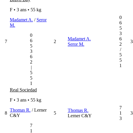
F • 3 ans •
55 kg
0
Madamet A.
/
Seror
6
M.
5
3
0
Madamet A.
6
6
7
2
3
Seror M.
2
5
/
3
5
6
5
2
1
|
5
5
1
Real Sociedad
F • 3 ans •
55 kg
7
Thomas R.
/ Lerner
Thomas R.
8
5
1
3
C&Y
Lerner C&Y
3
7
1