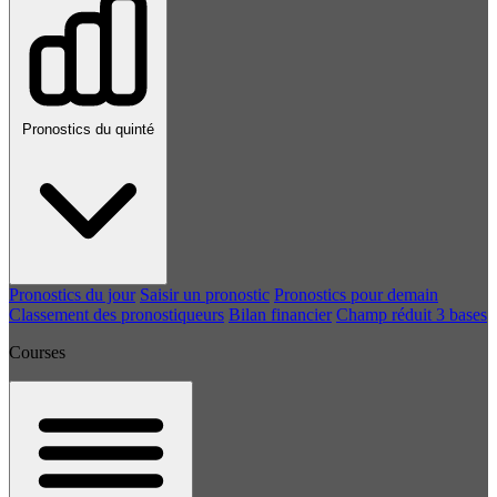
Pronostics du quinté
Pronostics du jour
Saisir un pronostic
Pronostics pour demain
Classement des pronostiqueurs
Bilan financier
Champ réduit 3 bases
Courses