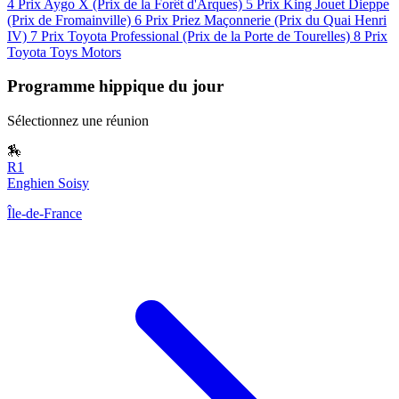
4
Prix Aygo X (Prix de la Forêt d'Arques)
5
Prix King Jouet Dieppe
(Prix de Fromainville)
6
Prix Priez Maçonnerie (Prix du Quai Henri
IV)
7
Prix Toyota Professional (Prix de la Porte de Tourelles)
8
Prix
Toyota Toys Motors
Programme hippique du jour
Sélectionnez une réunion
🏇
R1
Enghien Soisy
Île-de-France