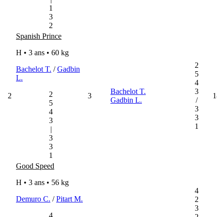
1
3
2
Spanish Prince
H • 3 ans •
60 kg
2
Bachelot T.
/
Gadbin
5
L.
4
Bachelot T.
3
2
2
3
1
Gadbin L.
/
5
3
4
3
3
1
|
3
3
1
Good Speed
H • 3 ans •
56 kg
4
Demuro C.
/
Pitart M.
2
3
4
2