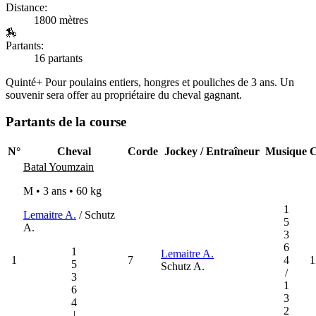
Distance:
1800 mètres
🏇
Partants:
16 partants
Quinté+
Pour poulains entiers, hongres et pouliches de 3 ans. Un
souvenir sera offer au propriétaire du cheval gagnant.
Partants de la course
N°
Cheval
Corde
Jockey / Entraîneur
Musique
C
Batal Youmzain
M • 3 ans •
60 kg
1
Lemaitre A.
/ Schutz
5
A.
3
6
1
Lemaitre A.
1
7
4
1
5
Schutz A.
/
3
1
6
3
4
2
|