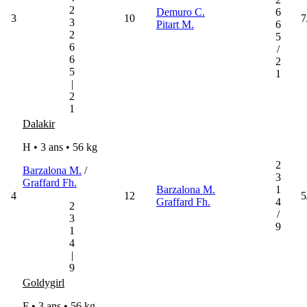
2
Demuro C.
6
3
10
7
3
Pitart M.
6
2
5
6
/
6
2
5
1
|
2
1
Dalakir
H • 3 ans •
56 kg
2
Barzalona M.
/
3
Graffard Fh.
Barzalona M.
1
4
12
5
Graffard Fh.
4
2
/
3
9
1
4
|
9
Goldygirl
F • 3 ans •
56 kg