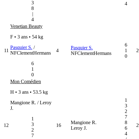
3
4
8
|
4
Venetian Beauty
F • 3 ans •
54 kg
6
Pasquier S.
/
Pasquier S.
11
4
1
2
NFClementHermans
NFClementHermans
0
6
1
0
Mon Comédien
H • 3 ans •
53.5 kg
1
Mangione R. / Leroy
3
J.
2
7
1
Mangione R.
8
3
12
16
2
Leroy J.
6
2
4
7