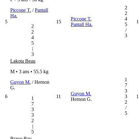
2
Piccone T.
/
Pantall
2
Ha.
Piccone T.
4
5
15
1
Pantall Ha.
5
2
/
2
3
4
5
|
3
Lakota Beau
M • 3 ans •
55.5 kg
1
Guyon M.
/ Hernon
7
G.
3
Guyon M.
6
11
3
1
1
Hernon G.
2
7
/
3
5
3
2
|
5
Bravo Bay