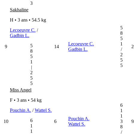
3
Sakhaline
H • 3 ans •
54.5 kg
5
Lecoeuvre C.
/
8
Gadbin L.
5
Lecoeuvre C.
1
5
9
14
2
Gadbin L.
/
8
2
5
5
1
5
|
2
5
5
Miss Angel
F • 3 ans •
54 kg
6
Pouchin A.
/
Wattel S.
1
1
Pouchin A.
6
10
6
3
9
Wattel S.
1
8
1
/