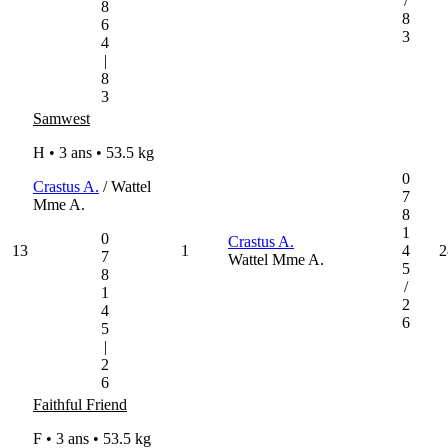
/
8
8
6
3
4
|
8
3
Samwest
H • 3 ans •
53.5 kg
0
Crastus A.
/ Wattel
7
Mme A.
8
1
0
Crastus A.
13
1
4
2
7
Wattel Mme A.
5
8
/
1
2
4
6
5
|
2
6
Faithful Friend
F • 3 ans •
53.5 kg