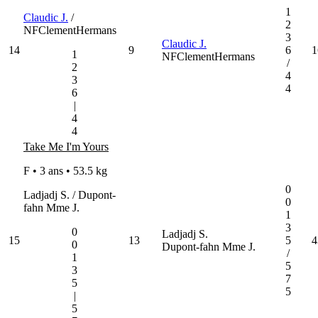
1
Claudic J.
/
2
NFClementHermans
3
Claudic J.
14
9
6
1
1
NFClementHermans
/
2
4
3
4
6
|
4
4
Take Me I'm Yours
F • 3 ans •
53.5 kg
0
Ladjadj S. / Dupont-
0
fahn Mme J.
1
3
0
Ladjadj S.
15
13
5
4
0
Dupont-fahn Mme J.
/
1
5
3
7
5
5
|
5