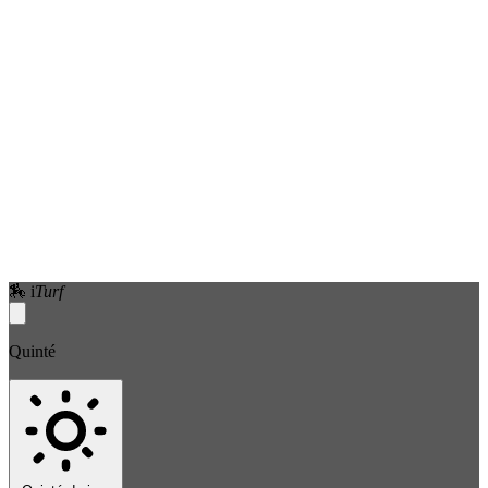
🏇
i
Turf
Quinté