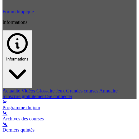
Forum hippique
Informations
Informations
Actualité
Vidéos
Glossaire
Jeux
Grandes courses
Annuaire
S'inscrire gratuitement
Se connecter
🏇
Programme du jour
🏇
Archives des courses
🏇
Derniers quintés