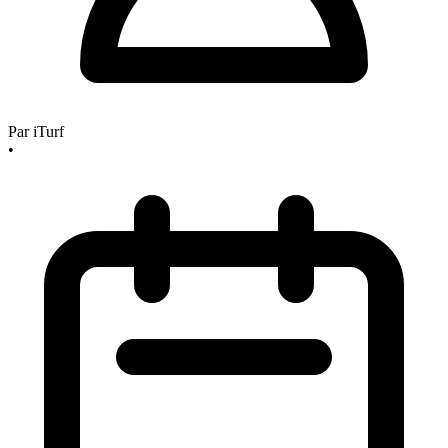
Par
iTurf
•