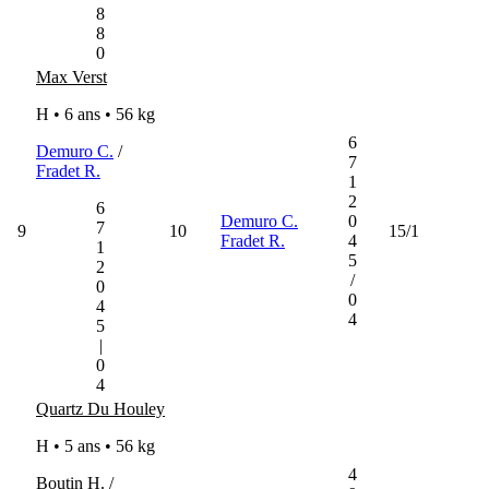
8
8
0
Max Verst
H • 6 ans •
56 kg
6
Demuro C.
/
7
Fradet R.
1
2
6
Demuro C.
0
7
9
10
15/1
Fradet R.
4
1
5
2
/
0
0
4
4
5
|
0
4
Quartz Du Houley
H • 5 ans •
56 kg
4
Boutin H. /