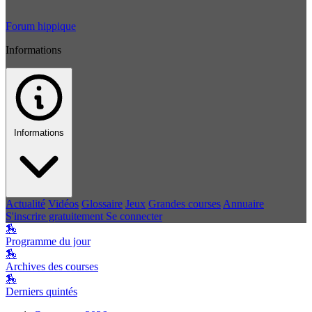
Forum hippique
Informations
Informations
Actualité
Vidéos
Glossaire
Jeux
Grandes courses
Annuaire
S'inscrire gratuitement
Se connecter
🏇
Programme du jour
🏇
Archives des courses
🏇
Derniers quintés