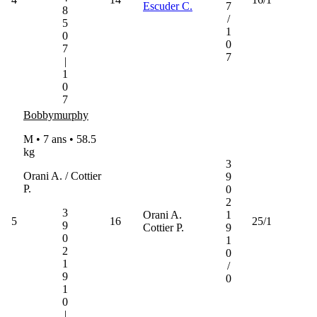
Escuder C.
7
8
/
5
1
0
0
7
7
|
1
0
7
Bobbymurphy
M • 7 ans •
58.5
kg
3
Orani A. / Cottier
9
P.
0
2
3
Orani A.
1
5
16
25/1
9
Cottier P.
9
0
1
2
0
1
/
9
0
1
0
|