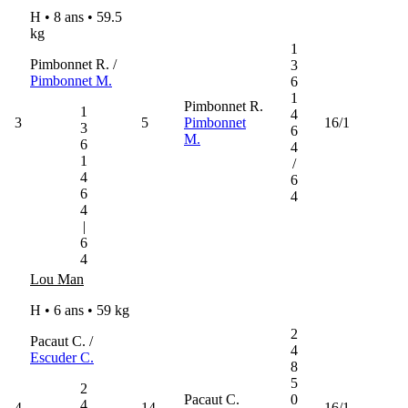
H • 8 ans •
59.5
kg
1
Pimbonnet R. /
3
Pimbonnet M.
6
1
Pimbonnet R.
1
4
3
5
Pimbonnet
16/1
3
6
M.
6
4
1
/
4
6
6
4
4
|
6
4
Lou Man
H • 6 ans •
59 kg
2
Pacaut C. /
4
Escuder C.
8
5
2
Pacaut C.
0
4
4
14
16/1