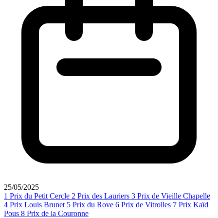
25/05/2025
1
Prix du Petit Cercle
2
Prix des Lauriers
3
Prix de Vieille Chapelle
4
Prix Louis Brunet
5
Prix du Rove
6
Prix de Vitrolles
7
Prix Kaïd
Pous
8
Prix de la Couronne