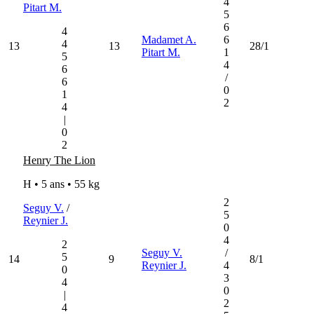
4
Pitart M.
5
6
4
Madamet A.
6
4
13
13
28/1
Pitart M.
1
5
4
6
/
6
0
1
2
4
|
0
2
Henry The Lion
H • 5 ans •
55 kg
2
Seguy V.
/
5
Reynier J.
0
4
2
Seguy V.
/
5
14
9
8/1
Reynier J.
4
0
3
4
0
|
2
4