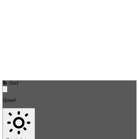
🏇
i
Turf
Quinté