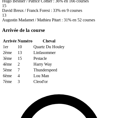
Hugo Besnier / Patrice Cottier : 36% en 166 courses
15
David Breux / Franck Foresi : 33% en 9 courses
13
Augustin Madamet / Mathieu Pitart : 31% en 52 courses
Arrivée de la course
Arrivée
Numéro
Cheval
1er
10
Quartz Du Houley
2ème
13
Linfasommer
3ème
15
Pestacle
4ème
2
Harry Way
5ème
7
Thunderspeed
6ème
4
Lou Man
7ème
3
Cleod'or