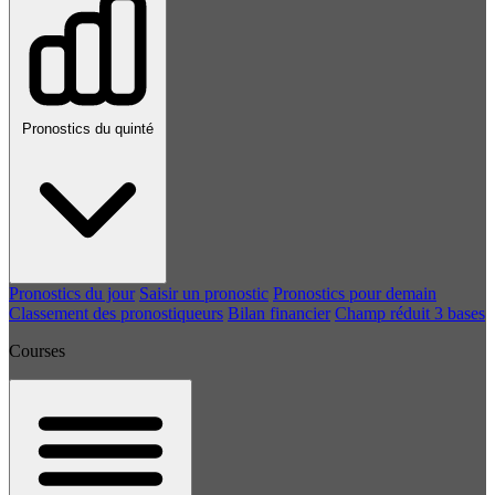
Pronostics du quinté
Pronostics du jour
Saisir un pronostic
Pronostics pour demain
Classement des pronostiqueurs
Bilan financier
Champ réduit 3 bases
Courses