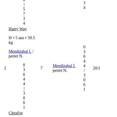
3
|
4
5
7
3
4
Harry Way
H • 5 ans •
59.5
kg
0
Mendizabal I.
/
3
perret N.
6
4
0
Mendizabal I.
4
2
7
20/1
3
perret N.
/
6
3
4
0
4
6
|
1
3
0
6
1
Cleod'or