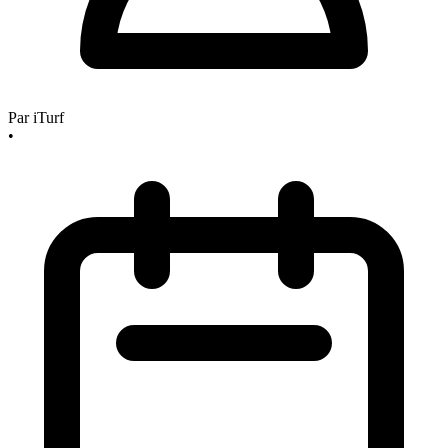
Par
iTurf
•