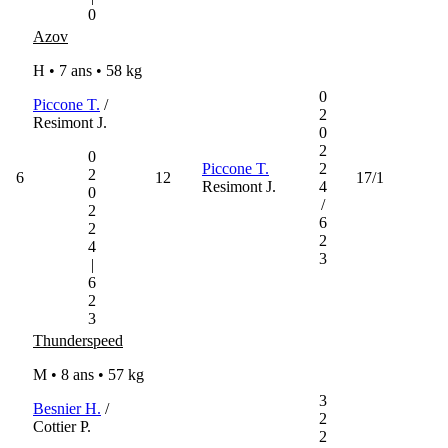
0
Azov
H • 7 ans •
58 kg
0
Piccone T.
/
2
Resimont J.
0
2
0
Piccone T.
2
2
6
12
17/1
Resimont J.
4
0
/
2
6
2
2
4
3
|
6
2
3
Thunderspeed
M • 8 ans •
57 kg
3
Besnier H.
/
2
Cottier P.
2