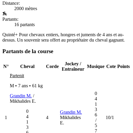
Distance:
2000 mètres
🏇
Partants:
16 partants
Quinté+
Pour chevaux entiers, hongres et juments de 4 ans et au-
dessus. Un souvenir sera offert au propriétaire du cheval gagnant.
Partants de la course
Jockey /
N°
Cheval
Corde
Musique
Cote
Points
Entraîneur
Partenit
M • 7 ans •
61 kg
0
Grandin M.
/
4
Mikhalides E.
1
3
0
Grandin M.
6
4
1
4
Mikhalides
10/1
/
1
E.
5
3
7
6