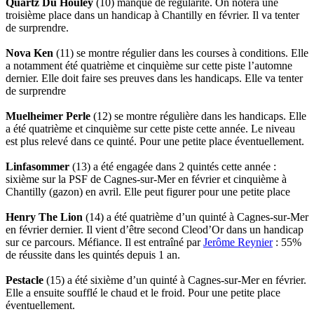
Quartz Du Houley
(10) manque de régularité. On notera une
troisième place dans un handicap à Chantilly en février. Il va tenter
de surprendre.
Nova Ken
(11) se montre régulier dans les courses à conditions. Elle
a notamment été quatrième et cinquième sur cette piste l’automne
dernier. Elle doit faire ses preuves dans les handicaps. Elle va tenter
de surprendre
Muelheimer Perle
(12) se montre régulière dans les handicaps. Elle
a été quatrième et cinquième sur cette piste cette année. Le niveau
est plus relevé dans ce quinté. Pour une petite place éventuellement.
Linfasommer
(13) a été engagée dans 2 quintés cette année :
sixième sur la PSF de Cagnes-sur-Mer en février et cinquième à
Chantilly (gazon) en avril. Elle peut figurer pour une petite place
Henry The Lion
(14) a été quatrième d’un quinté à Cagnes-sur-Mer
en février dernier. Il vient d’être second Cleod’Or dans un handicap
sur ce parcours. Méfiance. Il est entraîné par
Jerôme Reynier
: 55%
de réussite dans les quintés depuis 1 an.
Pestacle
(15) a été sixième d’un quinté à Cagnes-sur-Mer en février.
Elle a ensuite soufflé le chaud et le froid. Pour une petite place
éventuellement.