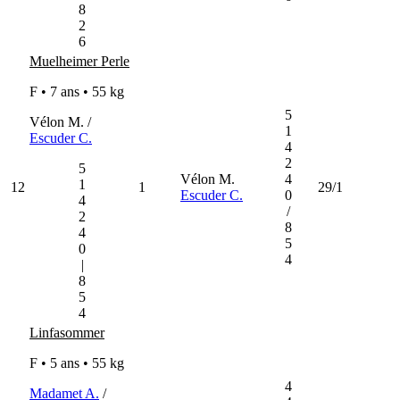
8
2
6
Muelheimer Perle
F • 7 ans •
55 kg
5
Vélon M. /
1
Escuder C.
4
2
5
Vélon M.
4
1
12
1
29/1
Escuder C.
0
4
/
2
8
4
5
0
4
|
8
5
4
Linfasommer
F • 5 ans •
55 kg
4
Madamet A.
/