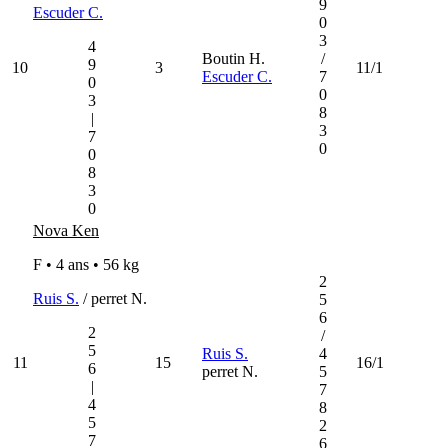
9
Escuder C.
0
3
4
Boutin H.
/
9
10
3
11/1
Escuder C.
7
0
0
3
8
|
3
7
0
0
8
3
0
Nova Ken
F • 4 ans •
56 kg
2
Ruis S.
/ perret N.
5
6
2
/
5
Ruis S.
4
11
15
16/1
6
perret N.
5
|
7
4
8
5
2
7
6