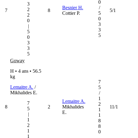
0
3
Besnier H.
/
2
7
8
5/1
Cottier P.
5
2
0
0
3
|
3
5
5
0
3
3
5
Goway
H • 4 ans •
56.5
kg
7
Lemaitre A.
/
5
Mikhalides E.
/
1
Lemaitre A.
7
2
8
2
Mikhalides
11/1
5
1
E.
|
1
1
8
2
8
1
0
1