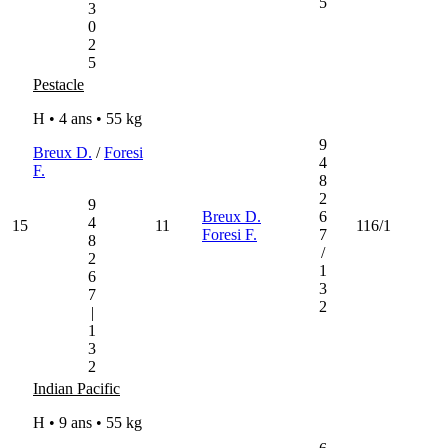
5
3
0
2
5
Pestacle
H • 4 ans •
55 kg
9
Breux D.
/
Foresi
4
F.
8
2
9
Breux D.
6
4
15
11
116/1
Foresi F.
7
8
/
2
1
6
3
7
2
|
1
3
2
Indian Pacific
H • 9 ans •
55 kg