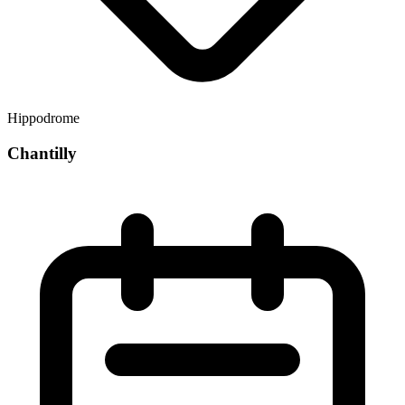
Hippodrome
Chantilly