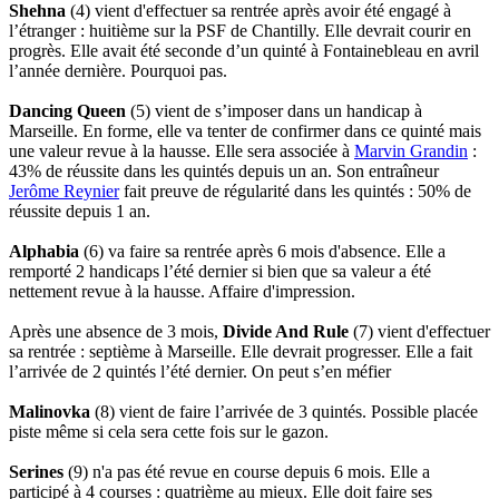
Shehna
(4) vient d'effectuer sa rentrée après avoir été engagé à
l’étranger : huitième sur la PSF de Chantilly. Elle devrait courir en
progrès. Elle avait été seconde d’un quinté à Fontainebleau en avril
l’année dernière. Pourquoi pas.
Dancing Queen
(5) vient de s’imposer dans un handicap à
Marseille. En forme, elle va tenter de confirmer dans ce quinté mais
une valeur revue à la hausse. Elle sera associée à
Marvin Grandin
:
43% de réussite dans les quintés depuis un an. Son entraîneur
Jerôme Reynier
fait preuve de régularité dans les quintés : 50% de
réussite depuis 1 an.
Alphabia
(6) va faire sa rentrée après 6 mois d'absence. Elle a
remporté 2 handicaps l’été dernier si bien que sa valeur a été
nettement revue à la hausse. Affaire d'impression.
Après une absence de 3 mois,
Divide And Rule
(7) vient d'effectuer
sa rentrée : septième à Marseille. Elle devrait progresser. Elle a fait
l’arrivée de 2 quintés l’été dernier. On peut s’en méfier
Malinovka
(8) vient de faire l’arrivée de 3 quintés. Possible placée
piste même si cela sera cette fois sur le gazon.
Serines
(9) n'a pas été revue en course depuis 6 mois. Elle a
participé à 4 courses : quatrième au mieux. Elle doit faire ses