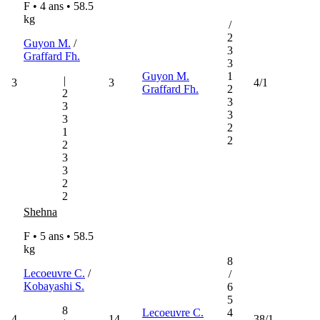
F • 4 ans •
58.5
kg
/
2
Guyon M.
/
3
Graffard Fh.
3
Guyon M.
1
|
3
3
4/1
Graffard Fh.
2
2
3
3
3
3
2
1
2
2
3
3
2
2
Shehna
F • 5 ans •
58.5
kg
8
Lecoeuvre C.
/
/
Kobayashi S.
6
5
8
Lecoeuvre C.
4
4
14
38/1