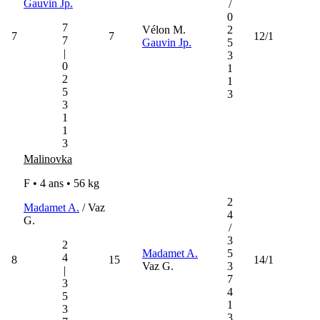
Gauvin Jp.
/
0
7
Vélon M.
2
7
7
12/1
7
Gauvin Jp.
5
|
3
0
1
2
1
5
3
3
1
1
3
Malinovka
F • 4 ans •
56 kg
2
Madamet A.
/ Vaz
4
G.
/
3
2
Madamet A.
5
4
8
15
14/1
Vaz G.
3
|
7
3
4
5
1
3
3