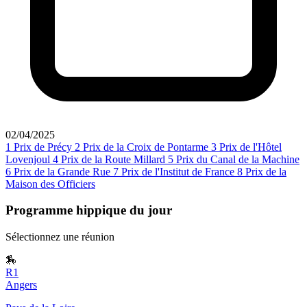
02/04/2025
1
Prix de Précy
2
Prix de la Croix de Pontarme
3
Prix de l'Hôtel
Lovenjoul
4
Prix de la Route Millard
5
Prix du Canal de la Machine
6
Prix de la Grande Rue
7
Prix de l'Institut de France
8
Prix de la
Maison des Officiers
Programme hippique du jour
Sélectionnez une réunion
🏇
R1
Angers