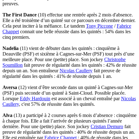
preuves.
The First Dance
(10) effectue une rentrée après 2 mois d'absence.
Elle a été troisième d’un quinté sur ce parcours en décembre dernier.
Cela peut inciter à la méfiance. Le tandem
Tony Piccone
/
Fabrice
Chappet
connait une belle réussite dans les quintés : 54% dans les
cinq premiers.
Nadelia
(11) vient de débuter dans les quintés : cinquième à
Deauville (PSF) et sixième à Cagnes-sur-Mer (PSF) tout près d’une
meilleure place. Pour une (petite) place. Son jockey
Christophe
Soumillon
fait preuve de régularité dans les quintés : 42% de réussite
depuis un an. Son entraîneur
Nicolas Caullery
fait preuve de
régularité dans les quintés : 41% de réussite depuis 1 an.
Aversa
(12) vient d’être seconde dans un quinté à Cagnes-sur-Mer
(PSF) puis seconde d’un quinté à Saint-Cloud. Possible placée.
Lorsque
Eddy Hardouin
est associé à un cheval entraîné par
Nicolas
Caullery
, c'est 57% de réussite dans les quintés.
Alva
(13) a participé à 2 courses après 6 mois d’absence : cinquième
à chaque fois. Elle a fait l’arrivée de plusieurs quintés l’année
dernière. Pour une (petite) place. Son jockey
Cristian Demuro
fait
preuve de régularité dans les quintés : 40% de réussite depuis un an.
Elle est entraînée par
Fabrice Chappet
: 40% de réussite dans les