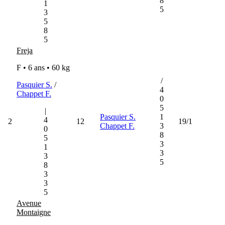
8
1
5
3
5
8
5
Freja
F • 6 ans •
60 kg
/
Pasquier S.
/
4
Chappet F.
0
5
|
Pasquier S.
1
4
2
12
19/1
Chappet F.
3
0
8
5
3
1
3
3
5
8
3
3
5
Avenue
Montaigne