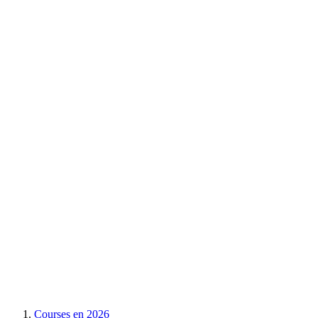
Courses en
2026