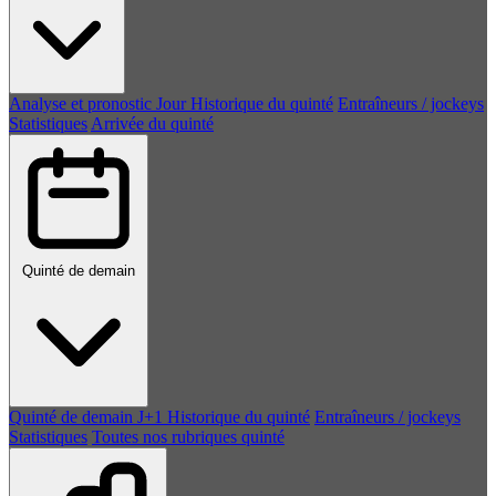
Analyse et pronostic
Jour
Historique du quinté
Entraîneurs / jockeys
Statistiques
Arrivée du quinté
Quinté de demain
Quinté de demain
J+1
Historique du quinté
Entraîneurs / jockeys
Statistiques
Toutes nos rubriques quinté