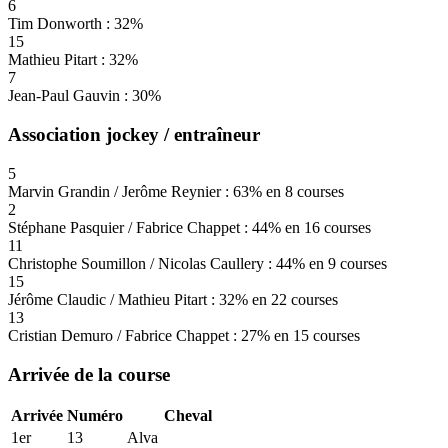
6
Tim Donworth : 32%
15
Mathieu Pitart : 32%
7
Jean-Paul Gauvin : 30%
Association jockey / entraîneur
5
Marvin Grandin / Jerôme Reynier : 63% en 8 courses
2
Stéphane Pasquier / Fabrice Chappet : 44% en 16 courses
11
Christophe Soumillon / Nicolas Caullery : 44% en 9 courses
15
Jérôme Claudic / Mathieu Pitart : 32% en 22 courses
13
Cristian Demuro / Fabrice Chappet : 27% en 15 courses
Arrivée de la course
Arrivée
Numéro
Cheval
1er
13
Alva