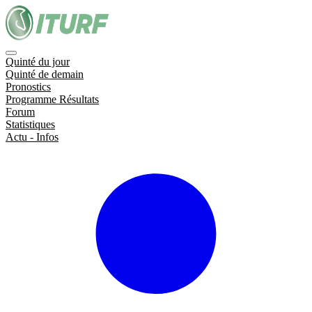
Quinté du jour
Quinté de demain
Pronostics
Programme Résultats
Forum
Statistiques
Actu - Infos