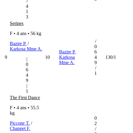
7
4
1
3
Serines
F • 4 ans •
56 kg
/
Bazire P.
/
0
Karkosa Mme A.
Bazire P.
6
9
10
Karkosa
4
130/1
|
Mme A.
9
0
/
6
1
4
9
|
1
The First Dance
F • 4 ans •
55.5
kg
0
Piccone T.
/
2
Chappet F.
/