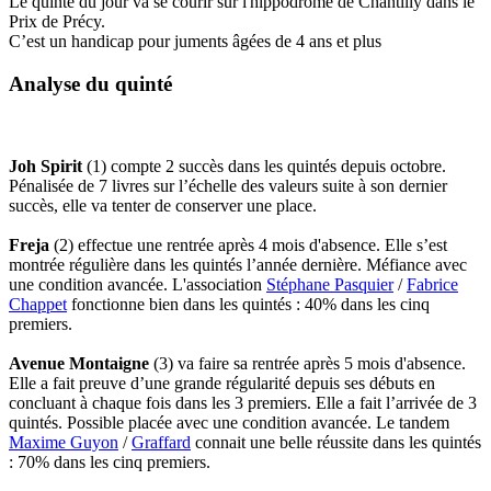
Le quinté du jour va se courir sur l'hippodrome de Chantilly dans le
Prix de Précy.
C’est un handicap pour juments âgées de 4 ans et plus
Analyse du quinté
Joh Spirit
(1) compte 2 succès dans les quintés depuis octobre.
Pénalisée de 7 livres sur l’échelle des valeurs suite à son dernier
succès, elle va tenter de conserver une place.
Freja
(2) effectue une rentrée après 4 mois d'absence. Elle s’est
montrée régulière dans les quintés l’année dernière. Méfiance avec
une condition avancée. L'association
Stéphane Pasquier
/
Fabrice
Chappet
fonctionne bien dans les quintés : 40% dans les cinq
premiers.
Avenue Montaigne
(3) va faire sa rentrée après 5 mois d'absence.
Elle a fait preuve d’une grande régularité depuis ses débuts en
concluant à chaque fois dans les 3 premiers. Elle a fait l’arrivée de 3
quintés. Possible placée avec une condition avancée. Le tandem
Maxime Guyon
/
Graffard
connait une belle réussite dans les quintés
: 70% dans les cinq premiers.